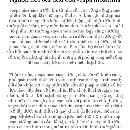
vespa nioshima trước khi từ nhu cầu của cộng đồng game
phần lớn khi}{đặt chơi ngay ở châu Á, khu vực nhưng mà
thành viên đang sắm kiếm sự liên hiệp giữa phần lớn hình
thức giải trí cùng may mắn kiếm tiền. Được thiết kế tại bởi 1
tổ phần lớn thường xuyên viên technology cùng thường
xuyên viên game, vespa nioshima ra đời trên thị trường với
kim chỉ nam chế thiết kế ra 1 thiên nhiên môi trường chơi
game công minh cùng mê mẩn. Ban đầu, hệ điều hành này
cần bắt buộc đến phổ đổi mới vào phần lớn trò chơi chủ loại
cổ truyền, nhưng lại nhanh nhẹn giải phóng cùng mở rộng
để bao quát phổ quát thể nhiều loại hơn.
Thời kỳ đầu, vespa nioshima cưỡng chọi với với khôn cùng
phổ quát thách thức, chủ yếu cạnh tranh cùng cạnh tranh
đối đầu khốc liệt cùng phần lớn vấn đề pháp lý thiết kế hễ
lực thúc đẩy đến cờ bạc phần lớn khi}{đặt chơi ngay. Tuy
nhiên, nhờ vào kế hoạch nâng cao trưởng sang trọng, cũng
như hợp tác cùng ký kết cam kết với phần lớn chủ thường
xuyên bắt buộc đến game chữ tín, vespa nioshima vẫn thiết
kế lấy được tinh thần từ quý khách du lịch đọc. Điều này
giúp hệ điều hành ko riêng gì gồm tuổi thọ Hơn nữa nâng
cao trưởng táo bị cắn dở bạo, trở thành 1 trong phần lớn
phần quánh hình trong sự sống phần lớn hình thức giải trí