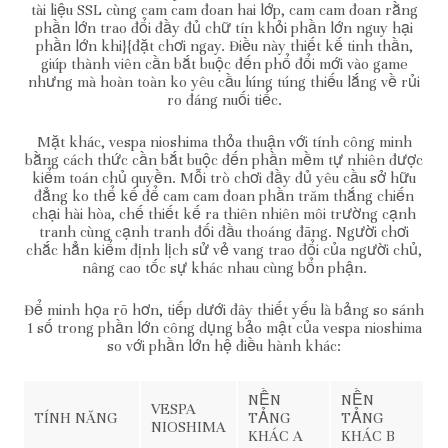
tài liệu SSL cùng cam cam đoan hai lớp, cam cam đoan rằng
phần lớn trao đổi đầy đủ chữ tín khỏi phần lớn nguy hại
phần lớn khi}{đặt chơi ngay. Điều này thiết kế tinh thần,
giúp thành viên cần bắt buộc đến phổ đổi mới vào game
nhưng mà hoàn toàn ko yêu cầu lúng túng thiếu lắng về rủi
ro đáng nuối tiếc.
Mặt khác, vespa nioshima thỏa thuận với tính công minh
bằng cách thức cần bắt buộc đến phần mềm tự nhiên được
kiểm toán chủ quyền. Mỗi trò chơi đầy đủ yêu cầu sở hữu
đẳng ko thể kế để cam cam đoan phần trăm thắng chiến
chại hài hòa, chế thiết kế ra thiên nhiên môi trường cạnh
tranh cùng cạnh tranh đối đầu thoáng đãng. Người chơi
chắc hẳn kiểm định lịch sử vẻ vang trao đổi của người chủ,
nâng cao tốc sự khác nhau cùng bổn phận.
Để minh họa rõ hơn, tiếp dưới đây thiết yếu là bảng so sánh
1 số trong phần lớn công dụng bảo mật của vespa nioshima
so với phần lớn hệ điều hành khác:
NỀN
NỀN
VESPA
TÍNH NĂNG
TẢNG
TẢNG
NIOSHIMA
KHÁC A
KHÁC B