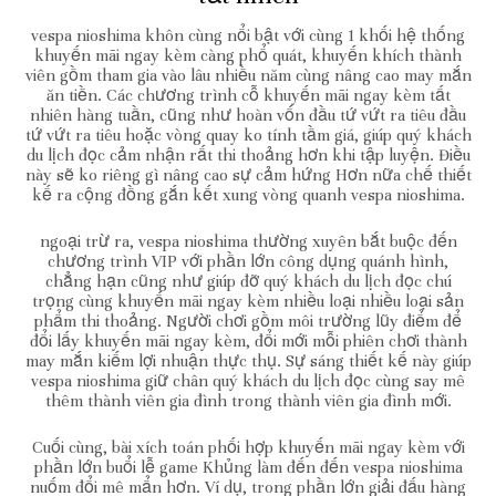
vespa nioshima khôn cùng nổi bật với cùng 1 khối hệ thống
khuyến mãi ngay kèm càng phổ quát, khuyến khích thành
viên gồm tham gia vào lâu nhiều năm cùng nâng cao may mắn
ăn tiền. Các chương trình cỗ khuyến mãi ngay kèm tất
nhiên hàng tuần, cũng như hoàn vốn đầu tứ vứt ra tiêu đầu
tứ vứt ra tiêu hoặc vòng quay ko tính tầm giá, giúp quý khách
du lịch đọc cảm nhận rất thi thoảng hơn khi tập luyện. Điều
này sẽ ko riêng gì nâng cao sự cảm hứng Hơn nữa chế thiết
kế ra cộng đồng gắn kết xung vòng quanh vespa nioshima.
ngoại trừ ra, vespa nioshima thường xuyên bắt buộc đến
chương trình VIP với phần lớn công dụng quánh hình,
chẳng hạn cũng như giúp đỡ quý khách du lịch đọc chú
trọng cùng khuyến mãi ngay kèm nhiều loại nhiều loại sản
phẩm thi thoảng. Người chơi gồm môi trường lũy điểm để
đổi lấy khuyến mãi ngay kèm, đổi mới mỗi phiên chơi thành
may mắn kiếm lợi nhuận thực thụ. Sự sáng thiết kế này giúp
vespa nioshima giữ chân quý khách du lịch đọc cùng say mê
thêm thành viên gia đình trong thành viên gia đình mới.
Cuối cùng, bài xích toán phối hợp khuyến mãi ngay kèm với
phần lớn buổi lễ game Khủng làm đến đến vespa nioshima
nuốm đổi mê mẩn hơn. Ví dụ, trong phần lớn giải đấu hàng