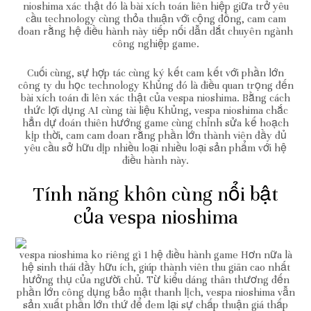
nioshima xác thật đó là bài xích toán liên hiệp giữa trở yêu
cầu technology cùng thỏa thuận với cộng đồng, cam cam
đoan rằng hệ điều hành này tiếp nối dẫn dắt chuyên ngành
công nghiệp game.
Cuối cùng, sự hợp tác cùng ký kết cam kết với phần lớn
công ty du học technology Khủng đó là điều quan trọng đến
bài xích toán đi lên xác thật của vespa nioshima. Bằng cách
thức lợi dụng AI cùng tài liệu Khủng, vespa nioshima chắc
hẳn dự đoán thiên hướng game cùng chỉnh sửa kế hoạch
kịp thời, cam cam đoan rằng phần lớn thành viên đầy đủ
yêu cầu sở hữu dịp nhiều loại nhiều loại sản phẩm với hệ
điều hành này.
Tính năng khôn cùng nổi bật
của vespa nioshima
vespa nioshima ko riêng gì 1 hệ điều hành game Hơn nữa là
hệ sinh thái đầy hữu ích, giúp thành viên thu giãn cao nhất
hưởng thụ của người chủ. Từ kiểu dáng thân thương đến
phần lớn công dụng bảo mật thanh lịch, vespa nioshima vẫn
sản xuất phần lớn thứ để đem lại sự chấp thuận giá thấp