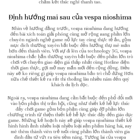
chấm kết thúc nghỉ thanh tao.
Định hướng mai sau của vespa nioshima
Nhìn về hướng đằng trước, vespa nioshima đang hướng
đến bài xích toán giải phóng cùng mở rộng sang phần lớn
chuyên ngành nghề game nỗ lực tay cùng thực tế ảo, gồm
mục đích thường xuyên bắt buộc đến hưởng thụ mê mẩn
hơn đến thành viên. Với sự đi lên của technology 5G, vespa
nioshima chắc hẳn thường xuyên bắt buộc đến phần lớn trò
chơi với chuyển giao diện giá thấp nhất cùng Hotline điện
thời gian thực, gợi mở may mắn mới đến cộng đồng. Điều
này sẽ ko riêng gì giúp vespa nioshima bảo trì chỗ đứng Hơn
nữa chế thiết kế ra rất thi thoảng lâu nhiều năm đến quý
khách du lịch đọc.
Ngoài ra, vespa nioshima đang cần bắt buộc đến phổ đổi mới
vào bổn phận thị trấn hội, cũng như thiết kế hễ lực thúc
đẩy chơi game gồm bổn phận cùng giúp đỡ phần lớn
chương trình từ thiện thiết kế hễ lực thúc đẩy đến giáo dục
game. Những kế hoạch này sẽ giúp vespa nioshima thiết kế
hình hình ảnh nhiều loại nhiều loại sản phẩm hăng hái, say
mê thêm thành viên trẻ tuổi cùng phần lớn thành viên gia
đình đầu tứ vứt ra tiêu tiềm năng. Tương lai của vespa