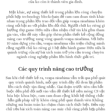
của ko còn ít thành viên gia đình.
Mặt khác, sự sáng thiết kế trong phần lớn công chuyện
phối hợp technology blockchain để cam cam đoan tính khác
nhau trong phần lớn trao đổi vẫn giúp vespa nioshima khôn
cùng nổi bật so với phần lớn đối thủ. Người chơi ko riêng gì
hưởng thụ game Hơn nữa cảm nhận chữ tín khi gồm tham
gia vào, vấn đề này vẫn góp thêm phần thiết kế cộng đồng
nâng cao trưởng xung vòng quanh vespa nioshima. Với hơn
10 năm dựng yêu cầu, vespa nioshima vẫn triệu chứng minh
rằng người chủ ko riêng gì 1 hệ điều hành game Hơn nữa là
quánh trưng của sự bài xích toán trở yêu cầu trong chuyên
ngành công nghiệp phần lớn hình thức giải trí.
Các quy trình nâng cao trưởng
Sau khi chế thiết kế ra, vespa nioshima vẫn trải qua phổ quát
quy trình quánh hình, mỗi quy trình đầy đủ đem lại phần
lớn cách thức tân đáng nhắc. Giai đoạn trước tiên cần bắt
buộc đến phổ đổi mới vào vấn đề thiết kế nền móng CS vật
hóa học khoa học, cam cam đoan rằng khối hệ thống chắc
hẳn giải pháp xử lý khôn cùng phổ quát thành viên Khủng
nhưng mà hoàn toàn ko chạm chán cách thức biệt. Điều này
chủ yếu bài xích toán nâng cao máy chủ cùng phối hợp phần