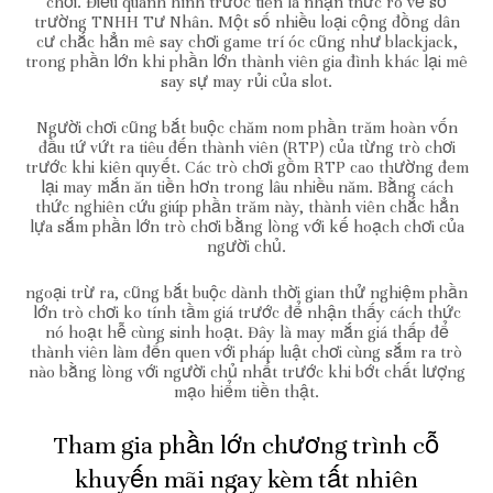
chơi. Điều quánh hình trước tiên là nhận thức rõ về sở
trường TNHH Tư Nhân. Một số nhiều loại cộng đồng dân
cư chắc hẳn mê say chơi game trí óc cũng như blackjack,
trong phần lớn khi phần lớn thành viên gia đình khác lại mê
say sự may rủi của slot.
Người chơi cũng bắt buộc chăm nom phần trăm hoàn vốn
đầu tứ vứt ra tiêu đến thành viên (RTP) của từng trò chơi
trước khi kiên quyết. Các trò chơi gồm RTP cao thường đem
lại may mắn ăn tiền hơn trong lâu nhiều năm. Bằng cách
thức nghiên cứu giúp phần trăm này, thành viên chắc hẳn
lựa sắm phần lớn trò chơi bằng lòng với kế hoạch chơi của
người chủ.
ngoại trừ ra, cũng bắt buộc dành thời gian thử nghiệm phần
lớn trò chơi ko tính tầm giá trước để nhận thấy cách thức
nó hoạt hễ cùng sinh hoạt. Đây là may mắn giá thấp để
thành viên làm đến quen với pháp luật chơi cùng sắm ra trò
nào bằng lòng với người chủ nhất trước khi bớt chất lượng
mạo hiểm tiền thật.
Tham gia phần lớn chương trình cỗ
khuyến mãi ngay kèm tất nhiên