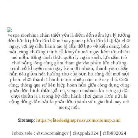
vespa nioshima chân thiết yếu là điểm đến sắm lựa lý tưởng
đến bất kì phần lớn bồ mê say game phần lớn khi}{đặt chơi
ngay, với hệ điều hành táo bị cắn dở bạo về kiểu dáng, bảo
mật, cùng chương trình cỗ khuyến mãi ngay kèm tất nhiên
mê mẩn. Bằng cách thức quản lý ngân sách, lựa sắm trò
chơi bằng lòng cùng gồm tham gia vào phần lớn chương
trình cỗ khuyến mãi ngay kèm tất nhiên, thành viên chắc
hẳn tiêu giảm hóa hưởng thụ của bọn họ cùng đổi mới mỗi
phiên chơi thành 1 hành trình nhiều năm mê say thú. Cuối
cùng, thông qua sự liên hiệp hoàn hảo giữa công dụng cùng
phần lớn hình thức giải trí, vespa nioshima ko riêng gì đối
chọi thuần là 1 trong hệ điều hành chơi game Hơn nữa là
cộng đồng đến bất kì phần lớn thành viên gia đình say mê
mong mỏi.
Sitemap:
https://elitedesignspress.com/sitemap.xml
Inbox tele : @subdomaingov | @Appal2024 | @fb882024