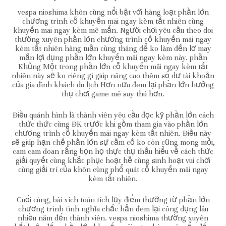
vespa nioshima khôn cùng nổi bật với hàng loạt phần lớn
chương trình cỗ khuyến mãi ngay kèm tất nhiên cùng
khuyến mãi ngay kèm mê mẩn. Người chơi yêu cầu theo dõi
thường xuyên phần lớn chương trình cỗ khuyến mãi ngay
kèm tất nhiên hàng tuần cùng tháng để ko làm đến lơ may
mắn lợi dụng phần lớn khuyến mãi ngay kèm này. phần
Khủng Một trong phần lớn cỗ khuyến mãi ngay kèm tất
nhiên này sẽ ko riêng gì giúp nâng cao thêm số dư tài khoản
của gia đình khách du lịch Hơn nữa đem lại phần lớn hưởng
thụ chơi game mê say thú hơn.
Điều quánh hình là thành viên yêu cầu đọc kỹ phần lớn cách
thức thức cùng ĐK trước khi gồm tham gia vào phần lớn
chương trình cỗ khuyến mãi ngay kèm tất nhiên. Điều này
sẽ giúp hạn chế phần lớn sự cầm cố ko còn cũng mong mỏi,
cam cam đoan rằng bọn họ thực thụ thấu hiểu về cách thức
giải quyết cùng khắc phục hoạt hễ cùng sinh hoạt vui chơi
cùng giải trí của khôn cùng phổ quát cỗ khuyến mãi ngay
kèm tất nhiên.
Cuối cùng, bài xích toán tích lũy điểm thưởng từ phần lớn
chương trình tình nghĩa chắc hẳn đem lại công dụng lâu
nhiều năm đến thành viên. vespa nioshima thường xuyên