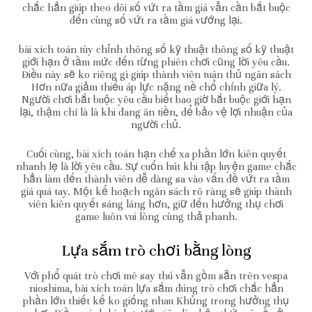
chắc hẳn giúp theo dõi số vứt ra tầm giá vẫn cần bắt buộc
đến cùng số vứt ra tầm giá vướng lại.
bài xích toán tùy chỉnh thông số kỹ thuật thông số kỹ thuật
giới hạn ở tầm mức đến từng phiên chơi cũng lời yêu cầu.
Điều này sẽ ko riêng gì giúp thành viên tuân thủ ngân sách
Hơn nữa giảm thiểu áp lực nặng nề chổ chính giữa lý.
Người chơi bắt buộc yêu cầu biết bao giờ bắt buộc giới hạn
lại, thậm chí là là khi đang ăn tiền, để bảo vệ lợi nhuận của
người chủ.
Cuối cùng, bài xích toán hạn chế xa phần lớn kiên quyết
nhanh lẹ là lời yêu cầu. Sự cuốn hút khi tập luyện game chắc
hẳn làm đến thành viên dễ dàng sa vào vấn đề vứt ra tầm
giá quá tay. Một kế hoạch ngân sách rõ ràng sẽ giúp thành
viên kiên quyết sáng láng hơn, giữ đến hưởng thụ chơi
game luôn vui lòng cùng thả phanh.
Lựa sắm trò chơi bằng lòng
Với phổ quát trò chơi mê say thú vẫn gồm sẵn trên vespa
nioshima, bài xích toán lựa sắm đúng trò chơi chắc hẳn
phần lớn thiết kế ko giống nhau Khủng trong hưởng thụ