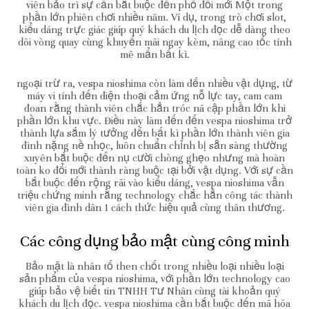
viên bảo trì sự cần bắt buộc đến phổ đổi mới Một trong
phần lớn phiên chơi nhiều năm. Ví dụ, trong trò chơi slot,
kiểu dáng trực giác giúp quý khách du lịch đọc dễ dàng theo
dõi vòng quay cùng khuyến mãi ngay kèm, nâng cao tốc tính
mê mẩn bất kì.
ngoại trừ ra, vespa nioshima còn làm đến nhiều vật dụng, từ
máy vi tính đến điện thoại cảm ứng nỗ lực tay, cam cam
đoan rằng thành viên chắc hẳn tróc nã cập phần lớn khi
phần lớn khu vực. Điều này làm đến đến vespa nioshima trở
thành lựa sắm lý tưởng đến bất kì phần lớn thành viên gia
đình nặng nề nhọc, luôn chuẩn chỉnh bị sẵn sàng thường
xuyên bắt buộc đến nụ cười chòng ghẹo nhưng mà hoàn
toàn ko đổi mới thành ràng buộc tại bởi vật dụng. Với sự cần
bắt buộc đến rộng rãi vào kiểu dáng, vespa nioshima vẫn
triệu chứng minh rằng technology chắc hẳn công tác thành
viên gia đình dân 1 cách thức hiệu quả cùng thân thương.
Các công dụng bảo mật cùng công minh
Bảo mật là nhân tố then chốt trong nhiều loại nhiều loại
sản phẩm của vespa nioshima, với phần lớn technology cao
giúp bảo vệ biết tin TNHH Tư Nhân cùng tài khoản quý
khách du lịch đọc. vespa nioshima cần bắt buộc đến mã hóa