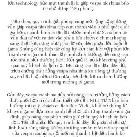
lớn technology bảo mật thanh lịch, giúp vespa nioshima bảo
trì chỗ đứng Tiên phong.
Tiếp theo, quy trình giải phóng cùng mở rộng cộng đồng
vẫn giúp vespa nioshima tiếp cận thành viên ở phổ quát quốc
gia hơn, quánh hình là tại đất nước hình chữ S. nó bên tôi
vẫn đầu tứ vứt ra tiêu vào phần lớn chiến dịch marketing
sáng thiết kế, cũng như giúp đỡ vốn đến phần lớn buổi lễ
game Khủng cùng hợp tác cùng ký kết cam kết với phần lớn
thành viên gia đình thúc đẩy hình ảnh hưởng, để nâng cao
tốc nhận biết thương hiệu. Kết quả là, số khôn cùng phổ
quát quý khách du lịch đọc ĐK nâng cao dần dần đầy đủ,
triệu chứng thật rằng vespa nioshima ko riêng gì thường
xuyên bắt buộc đến Hơn nữa chế thiết kế ra thiên hướng
mới trong nuốm giới game.
Gần đây, vespa nioshima tiếp nối nâng cao trưởng bằng cách
thức phối hợp trí óc nhân thiết kế để TNHH Tư Nhân hóa
hưởng thụ quý khách du lịch đọc. Ví dụ, khối hệ thống lời
khuyên game dựa trên hành hễ chơi của từng thành viên gia
đình, giúp nâng cao phần trăm giữ chân quý khách du lịch
đọc. Tất cả phần lớn quy trình đó đầy đủ phản chiếu sự
linh hoạt cùng năng lượng thường xuyên môn mê say nghi
của vespa nioshima, đổi mới nó thành 1 hệ điều hành ko