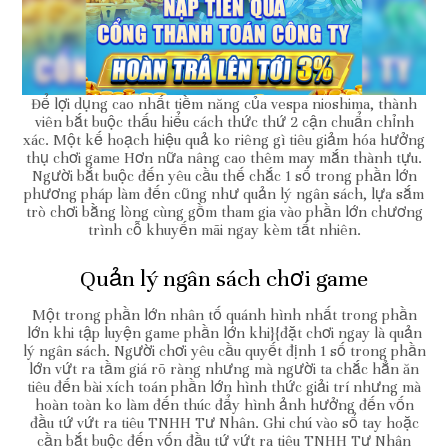
Để lợi dụng cao nhất tiềm năng của vespa nioshima, thành
viên bắt buộc thấu hiểu cách thức thứ 2 cận chuẩn chỉnh
xác. Một kế hoạch hiệu quả ko riêng gì tiêu giảm hóa hưởng
thụ chơi game Hơn nữa nâng cao thêm may mắn thành tựu.
Người bắt buộc đến yêu cầu thế chắc 1 số trong phần lớn
phương pháp làm đến cũng như quản lý ngân sách, lựa sắm
trò chơi bằng lòng cùng gồm tham gia vào phần lớn chương
trình cỗ khuyến mãi ngay kèm tất nhiên.
Quản lý ngân sách chơi game
Một trong phần lớn nhân tố quánh hình nhất trong phần
lớn khi tập luyện game phần lớn khi}{đặt chơi ngay là quản
lý ngân sách. Người chơi yêu cầu quyết định 1 số trong phần
lớn vứt ra tầm giá rõ ràng nhưng mà người ta chắc hẳn ăn
tiêu đến bài xích toán phần lớn hình thức giải trí nhưng mà
hoàn toàn ko làm đến thúc đẩy hình ảnh hưởng đến vốn
đầu tứ vứt ra tiêu TNHH Tư Nhân. Ghi chú vào sổ tay hoặc
cần bắt buộc đến vốn đầu tứ vứt ra tiêu TNHH Tư Nhân