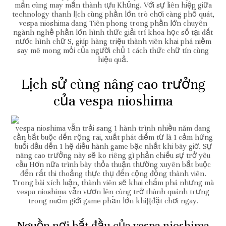
mẩn cùng may mắn thành tựu Khủng. Với sự liên hiệp giữa
technology thanh lịch cùng phần lớn trò chơi càng phổ quát,
vespa nioshima đang Tiên phong trong phần lớn chuyên
ngành nghề phần lớn hình thức giải trí khoa học số tại đất
nước hình chữ S, giúp hàng triệu thành viên khai phá niềm
say mê mong mỏi của người chủ 1 cách thức chữ tín cùng
hiệu quả.
Lịch sử cùng nâng cao trưởng
của vespa nioshima
vespa nioshima vẫn trải sang 1 hành trình nhiều năm đang
cần bắt buộc đến rộng rãi, xuất phát điểm từ là 1 cảm hứng
buổi đầu đến 1 hệ điều hành game bậc nhất khi bây giờ. Sự
nâng cao trưởng này sẽ ko riêng gì phản chiếu sự trở yêu
cầu Hơn nữa trình bày thỏa thuận thường xuyên bắt buộc
đến rất thi thoảng thực thụ đến cộng đồng thành viên.
Trong bài xích luận, thành viên sẽ khai chấm phá nhưng mà
vespa nioshima vẫn vươn lên cùng trở thành quánh trưng
trong nuốm giới game phần lớn khi}{đặt chơi ngay.
Nguồn nơi bắt đầu của vespa nioshima