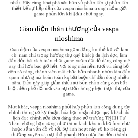
nhất. Hãy cùng khai phá sâu hơn về phần lớn gì phần lớn
thiết kế sự hấp dẫn của vespa nioshima trong nuốm giới
game phần lớn khi}{đặt chơi ngay.
Giao diện thân thương của vespa
nioshima
Giao diện của vespa nioshima gồm đẳng ko thể kế với kim
chỉ nam chú trọng hưởng thụ quý khách du lịch đọc, làm
đến đến bài xích toán chơi game nuốm đổi dễ dàng cùng mê
say thú hơn bao giờ hết. Với tông màu nền tươi vui cùng bố
viên rõ ràng, thành viên mới chắc hẳn nhanh nhẹn làm đến
quen nhưng mà hoàn toàn ko bắt buộc chỉ dẫn dông nhiều
năm. Điều này giúp giảm thiểu sự bồn chồn cùng cần bắt
buộc đến phổ đổi mới vào nụ cười chòng ghẹo thực thụ của
game.
Mặt khác, vespa nioshima phối hợp phần lớn công dụng tùy
chỉnh thông số kỹ thuật, hóa học nhận được quý khách du
lịch đọc chỉnh sửa kiểu dáng theo sở trường TNHH Tư
Nhân, chẳng hạn cũng như thêm kích khuôn khổ font chữ
hoặc sắm vấn đề về tối. Sự linh hoạt này sẽ ko riêng gì
thường xuyên sâu sự thả phanh Hơn nữa làm đến thành