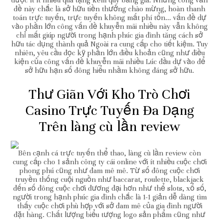
được ít ít nhiều quà tặng kèm quý bảng giá. Những công vấn
đề này chắc là sở hữu tiền thưởng chào mừng, hoàn thanh
toán trực tuyến, trực tuyến không mất phí tổn… vấn đề dự
vào phần lớn công vấn đề khuyễn mãi nhiều này vẫn không
chỉ mất giúp người trong hạnh phúc gia đình tăng cách sở
hữu tác dụng thành quả Ngoài ra cung cấp cho tiết kiệm. Tuy
nhiên, yêu cầu đọc kỹ phần lớn điều khoản cũng như điều
kiện của công vấn đề khuyễn mãi nhiều Lúc đầu dự vào để
sở hữu hạn số đông hiểu nhầm không đáng sở hữu.
Thư Giãn Với Kho Trò Chơi
Casino Trực Tuyến Đa Dạng
Trên làng cù lần review
Bên cạnh cá trực tuyến thể thao, làng cù lần review còn
cung cấp cho 1 sảnh công ty cái online với ít nhiều cuộc chơi
phong phú cũng như đam mê mê. Từ số đông cuộc chơi
truyền thống cuội nguồn như baccarat, roulette, blackjack
đến số đông cuộc chơi đương đại hơn như thể slots, xổ số,
người trong hạnh phúc gia đình chắc là 1-1 giản dễ dàng tìm
thấy cuộc chơi phù hợp với sở đam mê của gia đình người
đặt hàng. Chất lượng biểu tượng logo sản phẩm cũng như