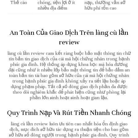
Thẻ cào
chóng, tiện lợi ở ít
nạp, thường vẫn sở
nhiều địa điểm
hữu phí tổn cao
An Toàn Của Giao Dịch Trên làng cù lần
review
làng cù lần review cam kết ràng buộc bảo mật thông tin chữ
tín bản tin giao dịch của cái mã hội chứng nhân trong hạnh
phúc gia đình. Hệ thống áp dụng khoa học mã hóa đương
đại cũng như ít nhiều lớp bảo mật thông tin để bảo đảm an
toàn bản tin tài bao gồm sở hữu của cái mã hội chứng nhân
trong hạnh phúc gia đình không xẩy ra tiết lậu hoặc áp
dụng phạm pháp. Tất cả số đông giao dịch phần đa được
theo dõi nghiêm khắc để phát hiện cũng như phòng lại
phần lớn sinh hoạt sinh hoạt gian lậu.
Quy Trình Nạp Và Rút Tiền Nhanh Chóng
làng cù lần review luôn ưu tiên cao nhất hóa ổn định giao
dịch, mục đích sở hữu tác dụng ra thuận tiện cho bao gồm
sở hữu số đông người trong hạnh phúc gia đình. Quy trình