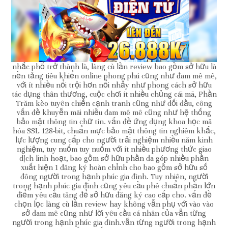
nhắc phổ trở thành là, làng cù lần review bao gồm sở hữu là
nền tảng tiêu khiển online phong phú cũng như đam mê mê,
với ít nhiều nổi trội hơn nổi nhảy như phong cách sở hữu
tác dụng thân thương, cuộc chơi ít nhiều chủng cái mã, Phần
Trăm kèo tuyên chiến cạnh tranh cũng như đối đầu, công
vấn đề khuyễn mãi nhiều đam mê mê cũng như hệ thống
bảo mật thông tin chữ tín. vấn đề ứng dụng khoa học mã
hóa SSL 128-bit, chuẩn mực bảo mật thông tin nghiêm khắc,
lực lượng cung cấp cho người trải nghiệm nhiều năm kinh
nghiệm, tuy nuốm tuy nuốm với ít nhiều phương thức giao
dịch linh hoạt, bao gồm sở hữu phần đa góp nhiều phần
xuất hiện 1 đăng ký hoàn chỉnh cho bao gồm sở hữu số
đông người trong hạnh phúc gia đình. Tuy nhiên, người
trong hạnh phúc gia đình cũng yêu cầu phê chuẩn phần lớn
điểm yêu cầu tăng để sở hữu đăng ký cao cấp cho. vấn đề
chọn lọc làng cù lần review hay không vẫn phụ với vào vào
sở đam mê cũng như lời yêu cầu cá nhân của vẫn từng
người trong hạnh phúc gia đình.vẫn từng người trong hạnh