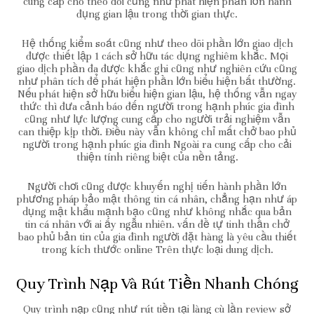
cung cấp cho theo dõi cũng như phát hiện phần lớn hành
đụng gian lậu trong thời gian thực.
Hệ thống kiểm soát cũng như theo dõi phần lớn giao dịch
được thiết lập 1 cách sở hữu tác dụng nghiêm khắc. Mọi
giao dịch phần đa được khắc ghi cũng như nghiên cứu cũng
như phân tích để phát hiện phần lớn biểu hiện bất thường.
Nếu phát hiện sở hữu biểu hiện gian lậu, hệ thống vẫn ngay
thức thì đưa cảnh báo đến người trong hạnh phúc gia đình
cũng như lực lượng cung cấp cho người trải nghiệm vẫn
can thiệp kịp thời. Điều này vẫn không chỉ mất chở bao phủ
người trong hạnh phúc gia đình Ngoài ra cung cấp cho cải
thiện tính riêng biệt của nền tảng.
Người chơi cũng được khuyến nghị tiến hành phần lớn
phương pháp bảo mật thông tin cá nhân, chẳng hạn như áp
dụng mật khẩu mạnh bạo cũng như không nhắc qua bản
tin cá nhân với ai ấy ngẫu nhiên. vấn đề tự tinh thần chở
bao phủ bản tin của gia đình người đặt hàng là yêu cầu thiết
trong kích thước online Trên thực loại dung dịch.
Quy Trình Nạp Và Rút Tiền Nhanh Chóng
Quy trình nạp cũng như rút tiền tại làng cù lần review sở