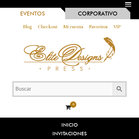
MENU
EVENTOS
CORPORATIVO
Blog
Checkout
Mi cuenta
Favoritos
VIP
0
INICIO
INVITACIONES