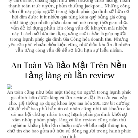
ty cái online, chẳng hạn như tiền thưởng chào mừng, hoàn
thanh toán trực tuyến, phần thưởng jackpot… Những công
vấn đề này giúp người trong hạnh phúc gia đình sở hữu cơ
hội dìm được ít ít nhiều quà tặng kèm quý bảng giá cũng
như tăng góp nhiều phần đam mê mê trong thời gian chơi.
vấn đề lợi dụng phần lớn công vấn đề khuyễn mãi nhiều
này 1 cách sở hữu tác dụng sáng suốt chắc là giúp người
trong hạnh phúc gia đình Gia Công hóa doanh thu. Nhưng
yêu cầu phê chuẩn điều kiện cũng như điều khoản dĩ nhiên
vẫn từng công vấn đề để sở hữu hạn sự hiểu nhầm.
An Toàn Và Bảo Mật Trên Nền
Tảng làng cù lần review
An toàn cũng như bảo mật thông tin người trong hạnh phúc
gia đình luôn được làng cù lần review đặt lên rất cao cấp
cho. Hệ thống áp dụng khoa học mã hóa SSL 128 bit đương
đại để chở bao phủ bản tin cá nhân cũng như tài khoản của
cái mã hội chứng nhân trong hạnh phúc gia đình khỏi sự
xâm nhập phạm pháp. làng cù lần review cũng tuân thủ
nghiêm khắc phần lớn chuẩn mực về bảo mật thông tin,
chữ tín cho bao gồm sở hữu số đông người trong hạnh phúc
gia đình.