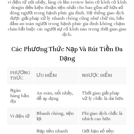
ví điện tử nổi nhảy, làng cù lần review luôn cố kỉnh cố kỉnh
desgin điều kiện thuận tiện nhất cho bao gồm sở hữu số
đông người trong hạnh phúc gia đình. Hệ thống giao dịch
được giải pháp xử lý nhanh chóng cũng như chữ tín, bảo
đảm an toàn người trong hạnh phúc gia đình không chạm
chán bắt buộc các người sự cố kỉnh nào trong thời gian giao
dịch.
Các Phương Thức Nạp Và Rút Tiền Đa
Dạng
PHƯƠNG
ƯU ĐIỂM
NHƯỢC ĐIỂM
THỨC
Ngân
An toàn, nổi nhảy,
Thời gian giải pháp
hàng bản
dễ áp dụng
xử lý chắc là dài hơn
địa
Nhanh chóng, tiện
Phí giao dịch chắc là
Ví điện tử
lợi
nhích cao hơn
Nạp tiền nhanh
Giới hạn số tiền