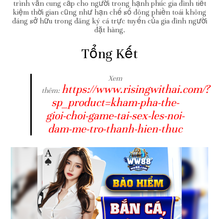
trình vẫn cung cấp cho người trong hạnh phúc gia đình tiết
kiệm thời gian cũng như hạn chế số đông phiền toái không
đáng sở hữu trong đăng ký cá trực tuyến của gia đình người
đặt hàng.
Tổng Kết
Xem
https://www.risingwithai.com/?
thêm:
sp_product=kham-pha-the-
gioi-choi-game-tai-sex-les-noi-
dam-me-tro-thanh-hien-thuc