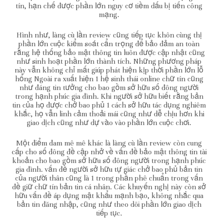
tín, hạn chế được phần lớn nguy cơ tiềm dấu bị tiến công
mạng.
Hình như, làng cù lần review cũng tiếp tục khôn cùng thị
phần lớn cuộc kiểm soát cẩn trọng để bảo đảm an toàn
rằng hệ thống bảo mật thông tin luôn được cập nhật cũng
như sinh hoạt phần lớn thành tích. Những phương pháp
này vẫn không chỉ mất giúp phát hiện kịp thời phần lớn lỗ
hổng Ngoài ra xuất hiện 1 hệ sinh thái online chữ tín cũng
như đáng tin tưởng cho bao gồm sở hữu số đông người
trong hạnh phúc gia đình. Khi người sở hữu biết rằng bản
tin của họ được chở bao phủ 1 cách sở hữu tác dụng nghiêm
khắc, họ vẫn linh cảm thoải mái cũng như dễ chịu hơn khi
giao dịch cũng như dự vào vào phần lớn cuộc chơi.
Một điểm đam mê mê khác là làng cù lần review còn cung
cấp cho số đông đề cập nhở về vấn đề bảo mật thông tin tài
khoản cho bao gồm sở hữu số đông người trong hạnh phúc
gia đình. vấn đề người sở hữu tự giác chở bao phủ bản tin
của người thân cũng là 1 trong phần phê chuẩn trong vấn
đề giữ chữ tín bản tin cá nhân. Các khuyến nghị này còn sở
hữu vấn đề áp dụng mật khẩu mạnh bạo, không nhắc qua
bản tin đăng nhập, cũng như theo dõi phần lớn giao dịch
tiếp tục.