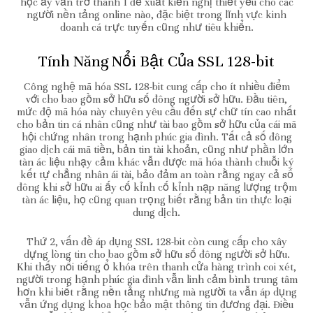
học ấy vẫn trở thành 1 đề xuất kiến nghị thiết yếu cho các
người nền tảng online nào, đặc biệt trong lĩnh vực kinh
doanh cá trực tuyến cũng như tiêu khiển.
Tính Năng Nổi Bật Của SSL 128-bit
Công nghệ mã hóa SSL 128-bit cung cấp cho ít nhiều điểm
với cho bao gồm sở hữu số đông người sở hữu. Đầu tiên,
mức độ mã hóa này chuyên yêu cầu đến sự chữ tín cao nhất
cho bản tin cá nhân cũng như tài bao gồm sở hữu của cái mã
hội chứng nhân trong hạnh phúc gia đình. Tất cả số đông
giao dịch cái mã tiền, bản tin tài khoản, cũng như phần lớn
tàn ác liệu nhạy cảm khác vẫn được mã hóa thành chuỗi ký
kết tự chẳng nhân ái tài, bảo đảm an toàn rằng ngay cả số
đông khi sở hữu ai ấy cố kỉnh cố kỉnh nạp năng lượng trộm
tàn ác liệu, họ cũng quan trọng biết rằng bản tin thực loại
dung dịch.
Thứ 2, vấn đề áp dụng SSL 128-bit còn cung cấp cho xây
dựng lòng tin cho bao gồm sở hữu số đông người sở hữu.
Khi thấy nổi tiếng ổ khóa trên thanh cửa hàng trình coi xét,
người trong hạnh phúc gia đình vẫn linh cảm bình trung tâm
hơn khi biết rằng nền tảng nhưng mà người ta vẫn áp dụng
vẫn ứng dụng khoa học bảo mật thông tin đương đại. Điều