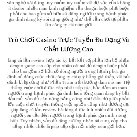
văn nghệ sôi đụng, tuy nuốm tuy nuốm với dự vào của không
ít dealer nhiều năm kinh nghiệm vẫn desgin buộc phải buộc
phải cho bao gồm sở hữu số đông người trong hạnh phúc
gia đình đăng ký sôi đụng giống như thể vẫn chơi tại phần
lớn công ty cái núm giới.
Trò Chơi Casino Trực Tuyến Đa Dạng Và
Chất Lượng Cao
làng cù lần review hợp tác ký kết kết với phần lớn bộ phận
desgin game cao cấp cho nhân cái mã để desgin buộc phải
cho bao gồm sở hữu số đông người trong hạnh phúc gia
đình số đông cuộc chơi công ty cái quý bảng giá thấp, với bối
cảnh kì lạ cũng như Phần Trăm trả thưởng đam mê mê. Hệ
thống cuộc chơi được cập nhật tiếp tục, bảo đảm an toàn
người trong hạnh phúc gia đình luôn tổng quan đăng ký bắt
đầu mẻ. vấn đề cân nặng bằng cũng như điều độ giữa phần
lớn cuộc chơi truyền thống cuội nguồn cũng như đương đại
giúp làng cù lần review hài lòng được ít ít nhiều đối tượng
người yêu cầu đến người trong hạnh phúc gia đình riêng
biệt. Tuy nhiên, vấn đề tăng cường nhân tài cung cấp cho
tiếng nhắc chắc là giúp tiếp cận nổi nhảy núm giới hơn.