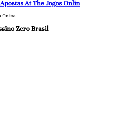
 Apostas At The Jogos Onlin
s Online
ssino Zero Brasil