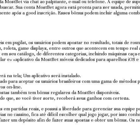
a MostBet via chat ao palpitante, e-mail ou telefone. A equipe de sup
 buscar. Sua conta MostBet agora está pronta para ser usada, permit
nte após a good inscrição. Esses bônus podem incluir alguma combin
em pugilat, os usuários podem apostar no resultado, totais de rounds,
, roleta, game displays, entre outros que acontecem em tempo real a
 em seu catálogo, de diferentes categorias, incluindo máquinas caça-n
ular e» «aplicativo da MostBet móveis dedicados para aparelhos iOS e
á na tela; Um aplicativo será instalado.
ado para aceptar os usuários brasileiros com uma gama de métodos 
os on-line.
postas também tem bônus regulares da MostBet disponíveis.
de que, se você tiver sorte, receberá seus ganhos com certeza.
s em partidas reais, e possui a liberdade para gerenciar sua equipe
as no cassino, fica até difícil escolher qual jogo jogar, por isso c
rá fazer um depósito afin de fazer suas apostas e obter um bônus. 