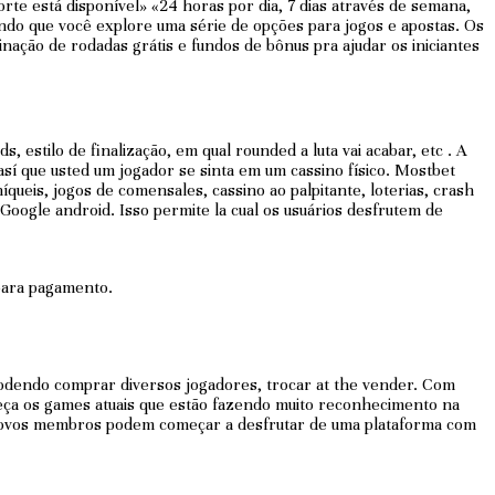
orte está disponível» «24 horas por dia, 7 dias através de semana,
indo que você explore uma série de opções para jogos e apostas. Os
ação de rodadas grátis e fundos de bônus pra ajudar os iniciantes
 estilo de finalização, em qual rounded a luta vai acabar, etc . A
sí que usted um jogador se sinta em um cassino físico. Mostbet
íqueis, jogos de comensales, cassino ao palpitante, loterias, crash
 Google android. Isso permite la cual os usuários desfrutem de
para pagamento.
 podendo comprar diversos jogadores, trocar at the vender. Com
onheça os games atuais que estão fazendo muito reconhecimento na
Os novos membros podem começar a desfrutar de uma plataforma com