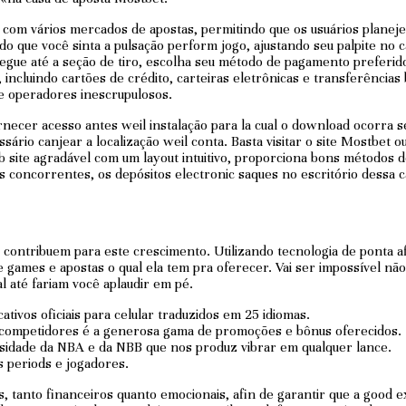
com vários mercados de apostas, permitindo que os usuários planej
ndo que você sinta a pulsação perform jogo, ajustando seu palpite no
vegue até a seção de tiro, escolha seu método de pagamento preferid
cluindo cartões de crédito, carteiras eletrônicas e transferências b
de operadores inescrupulosos.
necer acesso antes weil instalação para la cual o download ocorra s
ário canjear a localização weil conta. Basta visitar o site Mostbet ou
site agradável com um layout intuitivo, proporciona bons métodos de
 concorrentes, os depósitos electronic saques no escritório dessa c
contribuem para este crescimento. Utilizando tecnologia de ponta af
ames e apostas o qual ela tem pra oferecer. Vai ser impossível não 
 até fariam você aplaudir em pé.
ativos oficiais para celular traduzidos em 25 idiomas.
us competidores é a generosa gama de promoções e bônus oferecidos.
nsidade da NBA e da NBB que nos produz vibrar em qualquer lance.
s periods e jogadores.
, tanto financeiros quanto emocionais, afin de garantir que a good 