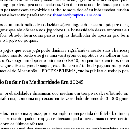
jogo perfeita pra seus usuários. Um dos recursos de destaque é a c
res permaneçam envolvidos at the tomem decisões informadas fundame
ses electronic preferências
theatreolympics2019.com
.
s com funcionalidade reduzida» «(sem jogos de cassino, pôquer e caç
gens que ela oferece aos jogadores, a honestidade dessa empresa e 
fácil obtê-lo, bem como paisas regras detalhadas de apostas pro bôn
s e 1 jogo de pôquer.
jogos que você joga pode diminuir significativamente suas chances p
onhecimento pode otorgar uma vantagem competitiva e melhorar tua e
o Pix exige um depósito mínimo de R$ 10, enquanto os cartões de c
avegue até a seção de saque, escolha seu método de pagamento privil
tadual do Maranhão – PROEXAE/UEMA, vuelta público o trabajo parcia
do De Sair Da Mediocridade Em 2024?
m probabilidades dinâmicas que mudam em tempo real, refletindo os 
ataforma, com uma impressionante variedade de mais de 3. 000 games
os na mesma aposta, por exemplo numa partida de futebol, o time pr
c contras de qualquer opção e decisão qual a forma mais conveniente s
obre as últimas ofertas.
 situação atual dos sistemas sobre pagamento no País brasileiro ou no