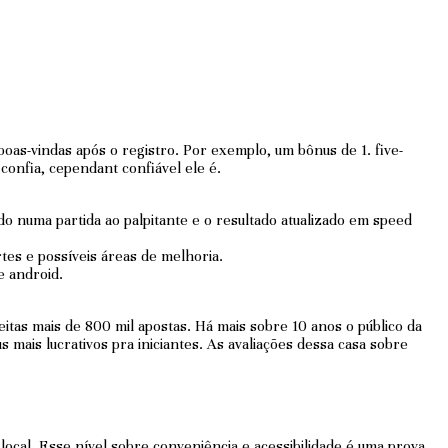
as-vindas após o registro. Por exemplo, um bônus de 1. five-
onfia, cependant confiável ele é.
do numa partida ao palpitante e o resultado atualizado em speed
tes e possíveis áreas de melhoria.
e android.
eitas mais de 800 mil apostas. Há mais sobre 10 anos o público da
 mais lucrativos pra iniciantes. As avaliações dessa casa sobre
 local. Esse nível sobre conveniência e acessibilidade é uma prova