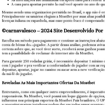
A casa para apostas permite la cual você aposte no ano de qu
Mesmo sendo uma organizacion permitida no Brasil, o app não é enc
Principalmente os usuários elogiam a MostBet por suas altas posibi
licenças italiana ou espanhola, mas esse ponto fraco é compensado
©carnavalesco – 2024 Site Desenvolvido Por
Escolha um método para pagamento e continue as instruções abaixo
conta de bônus do» «jogador. A partir dessa análise, podemos aviv
certeza sobre que, se você tiver sorte, receberá seus ganhos possu
tem a possibilidade de reclamar do internet site da MostBet.
Para garantir 250 rodadas grátis, é necessário depositar 1 mínimo 
com 1 jogador e pra verificar a conformidade do jogador com as re
depositar, apostar, jogar no cassino ou sacar sem a new verificaçã
da má-fé do jogador.
Reveladas As Mais Importantes Ofertas Da Mostbet
Entretanto, como em qualquer outro empreendimento, é imperativo 
responsáveis. Na Mostbet, você possui um leque gigante de opções, 
influentes nos principais esportes da Mostbet País brasileiro. O
e operating-system jogadores podem dar em todos esses eventos» 