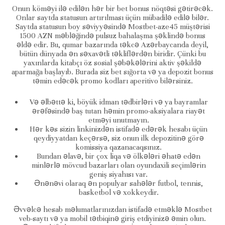
Onun köməyi ilə edilən hər bir bet bonus nöqtəsi gətirəcək.
Onlar saytda statusun artırılması üçün mübadilə edilə bilər.
Saytda statusun boy səviyyəsində Mostbet-aze45 müştərisi
1500 AZN məbləğində pulsuz bahalaşma şəklində bonus
əldə edir. Bu, qumar bazarında təkcə Azərbaycanda deyil,
bütün dünyada ən səxavətli təkliflərdən biridir. Çünki bu
yaxınlarda kitabçı öz sosial şəbəkələrini aktiv şəkildə
aparmağa başlayıb. Burada siz bet sığorta və ya depozit bonus
təmin edəcək promo kodları aperitivo bilərsiniz.
Və əlbəttə ki, böyük idman tədbirləri və ya bayramlar
ərəfəsində baş tutan həmin promo-aksiyalara riayət
etməyi unutmayın.
Hər kəs sizin linkinizdən istifadə edərək hesabı üçün
qeydiyyatdan keçərsə, siz onun ilk depozitinə görə
komissiya qazanacaqsınız.
Bundan əlavə, bir çox liqa və ölkələri əhatə edən
minlərlə mövcud bazarları olan oyundaxili seçimlərin
geniş siyahısı var.
Ənənəvi olaraq ən populyar sahələr futbol, ​​tennis,
basketbol və xokkeydir.
Əvvəlcə hesab məlumatlarınızdan istifadə etməklə Mostbet
veb-saytı və ya mobil tətbiqinə giriş etdiyinizə əmin olun.