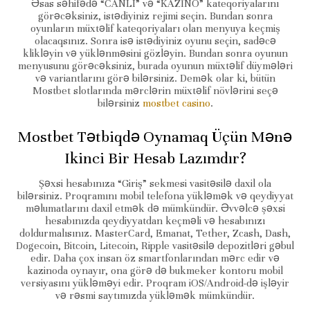
Əsas səhifədə “CANLI” və “KAZİNO” kateqoriyalarını
görəcəksiniz, istədiyiniz rejimi seçin. Bundan sonra
oyunların müxtəlif kateqoriyaları olan menyuya keçmiş
olacaqsınız. Sonra isə istədiyiniz oyunu seçin, sadəcə
klikləyin və yüklənməsini gözləyin. Bundan sonra oyunun
menyusunu görəcəksiniz, burada oyunun müxtəlif düymələri
və variantlarını görə bilərsiniz. Demək olar ki, bütün
Mostbet slotlarında mərclərin müxtəlif növlərini seçə
bilərsiniz
mostbet casino
.
Mostbet Tətbiqdə Oynamaq Üçün Mənə
Ikinci Bir Hesab Lazımdır?
Şəxsi hesabınıza “Giriş” sekmesi vasitəsilə daxil ola
bilərsiniz. Proqramını mobil telefona yükləmək və qeydiyyat
məlumatlarını daxil etmək də mümkündür. Əvvəlcə şəxsi
hesabınızda qeydiyyatdan keçməli və hesabınızı
doldurmalısınız. MasterCard, Emanat, Tether, Zcash, Dash,
Dogecoin, Bitcoin, Litecoin, Ripple vasitəsilə depozitləri gəbul
edir. Daha çox insan öz smartfonlarından mərc edir və
kazinoda oynayır, ona görə də bukmeker kontoru mobil
versiyasını yükləməyi edir. Proqram iOS/Android-də işləyir
və rəsmi saytımızda yükləmək mümkündür.