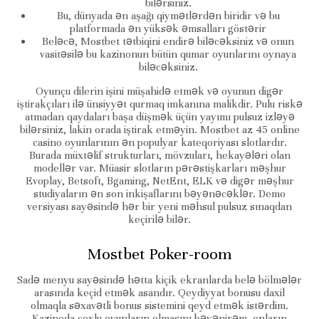
bilərsiniz.
Bu, dünyada ən aşağı qiymətlərdən biridir və bu
platformada ən yüksək əmsalları göstərir
Beləcə, Mostbet tətbiqini endirə biləcəksiniz və onun
vasitəsilə bu kazinonun bütün qumar oyunlarını oynaya
biləcəksiniz.
Oyunçu dilerin işini müşahidə etmək və oyunun digər
iştirakçıları ilə ünsiyyət qurmaq imkanına malikdir. Pulu riskə
atmadan qaydaları başa düşmək üçün yayımı pulsuz izləyə
bilərsiniz, lakin orada iştirak etməyin. Mostbet az 45 online
casino oyunlarının ən populyar kateqoriyası slotlardır.
Burada müxtəlif strukturları, mövzuları, hekayələri olan
modellər var. Müasir slotların pərəstişkarları məşhur
Evoplay, Betsoft, Bgaming, NetEnt, ELK və digər məşhur
studiyaların ən son inkişaflarını bəyənəcəklər. Demo
versiyası sayəsində hər bir yeni məhsul pulsuz sınaqdan
keçirilə bilər.
Mostbet Poker-room
Sadə menyu sayəsində hətta kiçik ekranlarda belə bölmələr
arasında keçid etmək asandır. Qeydiyyat bonusu daxil
olmaqla səxavətli bonus sistemini qeyd etmək istərdim.
Kazinoda çoxlu oyunların olmasını bəyənirəm, onların