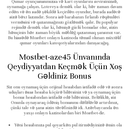
Qumar oyunçususunuzsa və kart oyunlarını sevirsinizsə,
oynamağa çalışın. Lotereya demək olar ki, hər zaman davam
edən və ən sadə şəkildə keçirilən oyundur, burada sadəcə
sizə bəxt lazımdır. Sonra isə barabanın fırlanıb rəqəmləri
verməsini və qazanmağınızı gözləmək qalır. Bu populyar
rejimdə demək olar ki, həmişə güclü bonuslar olur, sizin
həmçinin hər zaman böyük məbləğ qazanmaq şansınız var.
Bu hissədə Mostbet onlayn kazinoda təmsil olunan müxtəlif
qumar oyunları kateqoriyalarından danışacağıq.
Mostbet-aze45 Ünvanında
Qeydiyyatdan Keçmək Üçün Xoş
Gəldiniz Bonus
Siz onu oynamaq üçün orijinal hesabdan istifadə edə və sonra
uduşları əsas hesaba köçürə bilərsiniz və ya oynamaq üçün
bonus hesabından istifadə edə bilərsiniz. Beləliklə, siz
Onunla oynayaraq ödəniş bonusunu dəfələrlə artırdınız,
çünki tale və şans sizin tərəfinizdə idi. Azərbaycanda ən
yaxşı onlayn kazinolardan biri Mostbet-dir.
Yəni hesabınıza pul qoyarkən pul itirmədiyinizə əmin ola