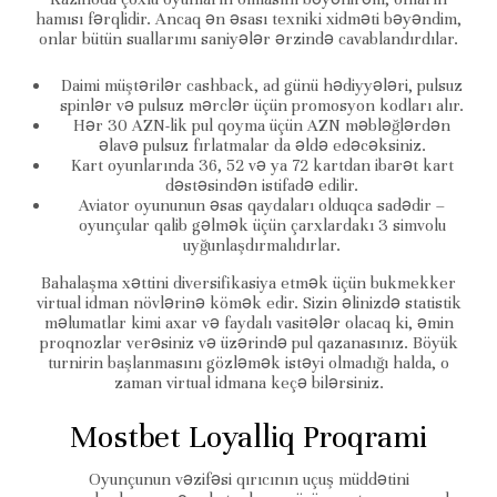
hamısı fərqlidir. Ancaq ən əsası texniki xidməti bəyəndim,
onlar bütün suallarımı saniyələr ərzində cavablandırdılar.
Daimi müştərilər cashback, ad günü hədiyyələri, pulsuz
spinlər və pulsuz mərclər üçün promosyon kodları alır.
Hər 30 AZN-lik pul qoyma üçün AZN məbləğlərdən
əlavə pulsuz fırlatmalar da əldə edəcəksiniz.
Kart oyunlarında 36, 52 və ya 72 kartdan ibarət kart
dəstəsindən istifadə edilir.
Aviator oyununun əsas qaydaları olduqca sadədir –
oyunçular qalib gəlmək üçün çarxlardakı 3 simvolu
uyğunlaşdırmalıdırlar.
Bahalaşma xəttini diversifikasiya etmək üçün bukmekker
virtual idman növlərinə kömək edir. Sizin əlinizdə statistik
məlumatlar kimi axar və faydalı vasitələr olacaq ki, əmin
proqnozlar verəsiniz və üzərində pul qazanasınız. Böyük
turnirin başlanmasını gözləmək istəyi olmadığı halda, o
zaman virtual idmana keçə bilərsiniz.
Mostbet Loyalliq Proqrami
Oyunçunun vəzifəsi qırıcının uçuş müddətini