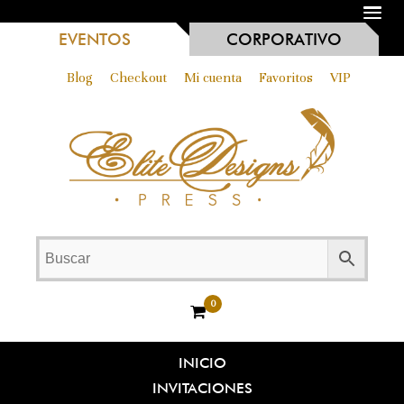
MENU
EVENTOS
CORPORATIVO
Blog
Checkout
Mi cuenta
Favoritos
VIP
0
INICIO
INVITACIONES