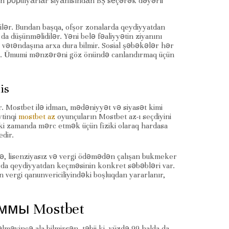
ən рорulyаrlаr siyаhısındаn BŞ sеçərək dəyərli
ilər. Bundan başqa, ofşor zonalarda qeydiyyatdan
a düşünməlidilər. Yəni belə fəaliyyətin ziyanını
 vətəndaşına arxa dura bilmir. Sosial şəbəkələr hər
oludu. Ümumi mənzərəni göz önündə canlandırmaq üçün
is
r. Mostbet ilə idman, mədəniyyət və siyasət kimi
ytinqi
mostbet az
oyunçuların Mostbet az-ı seçdiyini
ırki zamanda mərc etmək üçün fiziki olaraq hardasa
dir.
iklə, lisenziyasız və vergi ödəmədən çalışan bukmeker
larda qeydiyyatdan keçməsinin konkret səbəbləri var.
 vergi qanunvericiliyindəki boşluqdan yararlanır,
ммы Mostbet
əyincə ala bilmirsən, təbii ki, yüzdə 99 halda da