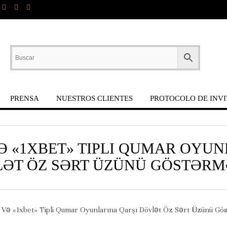
PRENSA
NUESTROS CLIENTES
PROTOCOLO DE INVI
Ə «1XBET» TIPLI QUMAR OYUN
ƏT ÖZ SƏRT ÜZÜNÜ GÖSTƏRM
 Və «1xbet» Tipli Qumar Oyunlarına Qarşı Dövlət Öz Sərt Üzünü Gös