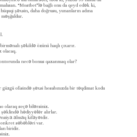
malısan. “Mostbet”lə bağlı onu da qeyd edək ki,
hüquqi şəxsin, daha doğrusu, yunanların adına
a məşğuldur.
l.
irmənalı şəkildə özünü haqlı çıxarır.
 olacaq.
r kontorunda necə bonus qazanmaq olar?
r güzgü ofisində şəxsi hesabınızda bir təqdimat kodu
 olaraq seçə bilərsiniz.
şəklində hədiyyələr alırlar.
nziyа аlmаq kifаyətdir.
onkret səbəbləri var.
 biridir.
iniz.