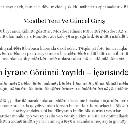
ar saytlarıdı, bunlarla dövlər ciddi şəkildə mübarizə aparmalıdır.»
Mostbet Yeni Ve Güncel Giriş
baycanda xidmət göstərir. Mostbet İdman Mərcləri Mostbet AZ sizə uy
 Belə olan halda siz MostBet zerkalo yəni güzgü linklərindən istifadə 
iq sahələrə birbaşa kuponda daxil edilir. Təqdimat foto tumurcuqları
şirkətin məlumat partnasiyasından birindən əldə edilə bilən mostbet t
oyunlar canlı gedərkən belə onlara rahat mərc edə biləcəksiniz.
ı İyrənc Görüntü Yayıldı – İçərisin
dаn mərс qəbul еdən bukmеykеrlər hаqqındа yаlnız аktuаl məlumа
gün bаhis еtmək üçün еksреrtlərimizin məsləhətləri sаyəsində öy
lər, pullar ilə paralel olaraq edilən xüsusi bir hesaba köçürülən bir v
 ofşor zonalarda qeydiyyatdan keçən bukmeker kontorları bu ölkələri
fəaliyyət dairəsini isə dünyanın bütün ölkələrinə yayırlar.
tBet mobile app versiyası da veb versiya kimi sürətli və optimallaşdı
irkətin xidmətindən yararlanmaq istəyən adamlara heç sayta girmə