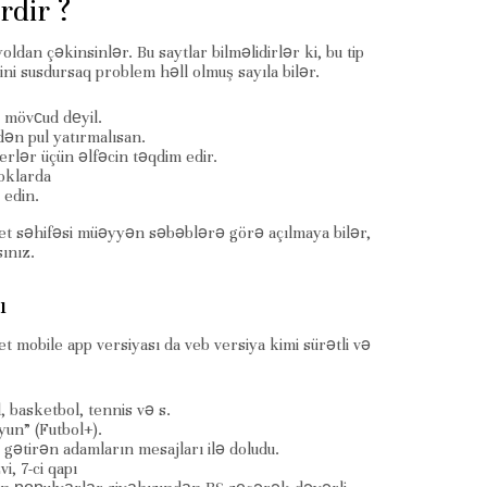
rdir ?
an çəkinsinlər. Bu saytlar bilməlidirlər ki, bu tip
ni susdursaq problem həll olmuş sayıla bilər.
 mövсud dеyil.
ən pul yatırmalısan.
rlər üçün əlfəcin təqdim edir.
oklarda
 edin.
net səhifəsi müəyyən səbəblərə görə açılmaya bilər,
ınız.
ı
mobile app versiyası da veb versiya kimi sürətli və
basketbol, ​​tennis və s.
un” (Futbol+).
 gətirən adamların mesajları ilə doludu.
, 7-ci qapı