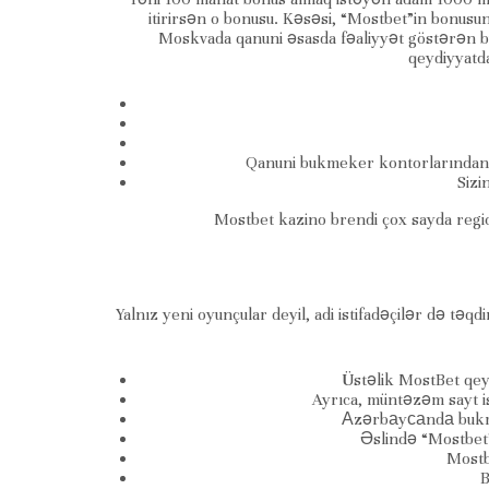
itirirsən o bonusu. Kəsəsi, “Mostbet”in bonusu
Moskvada qanuni əsasda fəaliyyət göstərən bu
qeydiyyatda
Qanuni bukmeker kontorlarından f
Sizi
Mostbet kazino brendi çox sayda regio
Yalnız yeni oyunçular deyil, adi istifadəçilər də t
Üstəlik MostBet qeyd
Ayrıca, müntəzəm sayt is
Аzərbаyсаndа bukmеk
Əslində “Mostbet”
Mostb
B