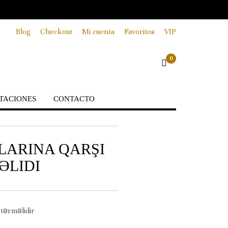
Blog
Checkout
Mi cuenta
Favoritos
VIP
0
TACIONES
CONTACTO
LARINA QARŞI
ƏLIDI
tərməlidir