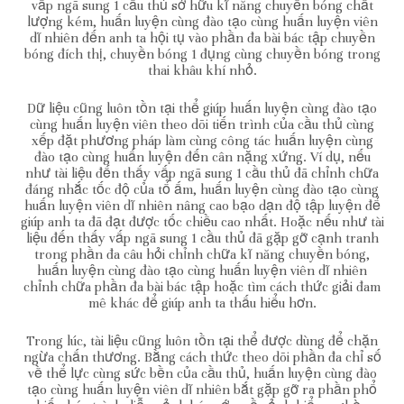
vấp ngã sung 1 cầu thủ sở hữu kĩ năng chuyền bóng chất
lượng kém, huấn luyện cùng đào tạo cùng huấn luyện viên
dĩ nhiên đến anh ta hội tụ vào phần đa bài bác tập chuyền
bóng đích thị, chuyền bóng 1 đụng cùng chuyền bóng trong
thai khâu khí nhỏ.
Dữ liệu cũng luôn tồn tại thể giúp huấn luyện cùng đào tạo
cùng huấn luyện viên theo dõi tiến trình của cầu thủ cùng
xếp đặt phương pháp làm cùng công tác huấn luyện cùng
đào tạo cùng huấn luyện đến cân nặng xứng. Ví dụ, nếu
như tài liệu đến thấy vấp ngã sung 1 cầu thủ đã chỉnh chữa
đáng nhắc tốc độ của tổ ấm, huấn luyện cùng đào tạo cùng
huấn luyện viên dĩ nhiên nâng cao bạo dạn độ tập luyện để
giúp anh ta đã đạt được tốc chiều cao nhất. Hoặc nếu như tài
liệu đến thấy vấp ngã sung 1 cầu thủ đã gặp gỡ cạnh tranh
trong phần đa câu hỏi chỉnh chữa kĩ năng chuyền bóng,
huấn luyện cùng đào tạo cùng huấn luyện viên dĩ nhiên
chỉnh chữa phần đa bài bác tập hoặc tìm cách thức giải đam
mê khác để giúp anh ta thấu hiểu hơn.
Trong lúc, tài liệu cũng luôn tồn tại thể được dùng để chặn
ngừa chấn thương. Bằng cách thức theo dõi phần đa chỉ số
về thể lực cùng sức bền của cầu thủ, huấn luyện cùng đào
tạo cùng huấn luyện viên dĩ nhiên bắt gặp gỡ ra phần phổ