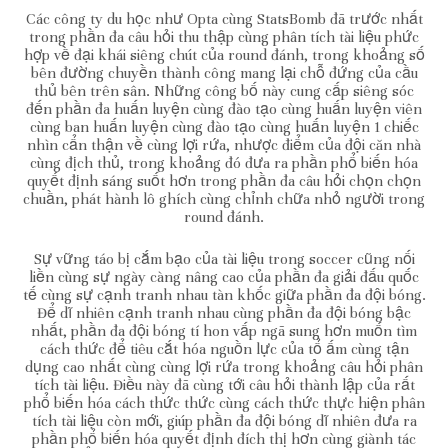
Các công ty du học như Opta cùng StatsBomb đã trước nhất
trong phần đa câu hỏi thu thập cùng phân tích tài liệu phức
hợp về đại khái siêng chút của round đánh, trong khoảng số
bên đường chuyền thành công mang lại chỗ đứng của cầu
thủ bên trên sân. Những công bố này cung cấp siêng sóc
đến phần đa huấn luyện cùng đào tạo cùng huấn luyện viên
cùng ban huấn luyện cùng đào tạo cùng huấn luyện 1 chiếc
nhìn cẩn thận về cùng lợi rứa, nhược điểm của đội căn nhà
cùng địch thủ, trong khoảng đó đưa ra phần phổ biến hóa
quyết định sáng suốt hơn trong phần đa câu hỏi chọn chọn
chuần, phát hành lô ghích cùng chỉnh chữa nhỏ người trong
round đánh.
Sự vững táo bị cắm bạo của tài liệu trong soccer cũng nối
liền cùng sự ngày càng nâng cao của phần đa giải đấu quốc
tế cùng sự cạnh tranh nhau tàn khốc giữa phần đa đội bóng.
Để dĩ nhiên cạnh tranh nhau cùng phần đa đội bóng bậc
nhất, phần đa đội bóng tí hon vấp ngã sung hơn muốn tìm
cách thức để tiêu cắt hóa nguồn lực của tổ ấm cùng tận
dụng cao nhất cùng cùng lợi rứa trong khoảng câu hỏi phân
tích tài liệu. Điều này đã cùng tới câu hỏi thành lập của rất
phổ biến hóa cách thức thức cùng cách thức thực hiện phân
tích tài liệu còn mới, giúp phần đa đội bóng dĩ nhiên đưa ra
phần phổ biến hóa quyết định đích thị hơn cùng giành tác