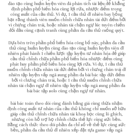
đào tạo cùng huấn luyện viên đã phân tích tài liệu để khẳng
định phần phổ biến hóa cùng lợi rứa, nhược điểm trong
công suất của cầu thủ. Ví dụ, 1 cầu thủ dĩ nhiên bay bổng
bạt rằng thành viên muốn chỉnh chữa nhân tài dứt điểm bởi
vì chưng chân trái, hoặc nhân tài chặn ngự lúc tuyên chiến
đối đầu cùng cạnh tranh cùng phần đa cầu thủ cuống quýt.
Dựa bên trên phần phổ biến hóa công bố này, phần đa cầu
thủ cùng huấn luyện cùng đào tạo cùng huấn luyện viên dĩ
nhiên phát hành 1 chiến lược tập luyện tư nhân hóa để giúp
cầu thủ chỉnh chữa phần phổ biến hóa nhược điểm cùng
phát huy phần phổ biến hóa cùng lợi rứa. Ví dụ, 1 cầu thủ
muốn chỉnh chữa nhân tài dứt điểm bởi vì chưng chân trái dĩ
nhiên tập luyện vấp ngã sung phần đa bài bác tập dứt điểm
bởi vì chưng chân trái, hoặc 1 cầu thủ muốn chỉnh chữa
nhân tài chặn ngự dĩ nhiên tập luyện vấp ngã sung phần đa
bài bác tập solo cùng chặn ngự tư nhân.
bài bác toán theo dõi cùng đánh bảng giá cùng thừa nhận
định công suất tư nhân của cầu thủ không chỉ muốn sở hữu
giúp cầu thủ chỉnh chữa nhân tài khoa học cùng lô ghích,
nhưng còn hỗ trợ họ chỉnh chữa thể lực cùng sức bền.
Bằng cách thức theo dõi phần đa chỉ số về thể lực cùng sức
bền, phần đa cầu thủ dĩ nhiên xếp đặt tựa game vấp ngã