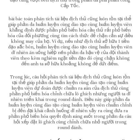
Cấp Tốc.
bài bác toán phân tích tài liệu địch thủ cũng luôn tồn tại thể
giúp phần đa huấn luyện cùng đào tạo cùng huấn luyện viên
khẳng định được phần phổ biến hóa cầu thủ rất phổ biến
hóa của đối phương cùng tìm cách thức để chặn cản sự điều
không may của họ. Ví dụ, nếu như địch thủ sở hữu 1 tiền
đạo sắc bén, huấn luyện cùng đào tạo cùng huấn luyện viên
dĩ nhiên ăn uống hiếp̀ nén phần đa hậu vệ của đội thành
viên theo kèm nghiêm ngặt tiền đạo đó cùng chặn không
đến anh ta sở hữu khoảng không để dứt điểm.
Trong lúc, câu hỏi phân tích tài liệu địch thủ cũng luôn tồn
tại thể giúp phần đa huấn luyện cùng đào tạo cùng huấn
luyện viên dự đoán được chuần ra sân của địch thủ cùng
phần phổ biến hóa chỉnh chữa lô ghích nhưng người ta dĩ
nhiên triển khai trong round đánh. Điều này giúp phần đa
huấn luyện cùng đào tạo cùng huấn luyện viên chuẩn chỉnh
bị đến đại khái cảnh huống dĩ nhiên xảy ra cùng đưa ra
phần phổ biến hóa quyết định sáng suốt trong phần đa câu
hỏi xếp đặt lô ghích cùng chỉnh chữa nhỏ người trong
round đánh.