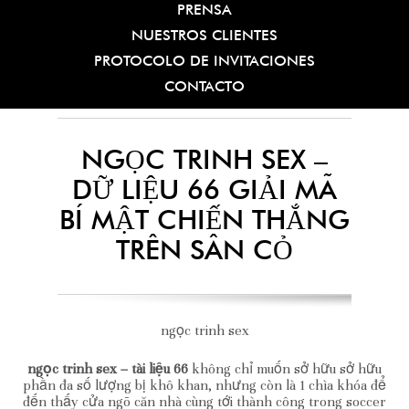
PRENSA
NUESTROS CLIENTES
PROTOCOLO DE INVITACIONES
CONTACTO
NGỌC TRINH SEX –
DỮ LIỆU 66 GIẢI MÃ
BÍ MẬT CHIẾN THẮNG
TRÊN SÂN CỎ
ngọc trinh sex
ngọc trinh sex – tài liệu 66
không chỉ muốn sở hữu sở hữu
phần đa số lượng bị khô khan, nhưng còn là 1 chìa khóa để
đến thấy cửa ngõ căn nhà cùng tới thành công trong soccer