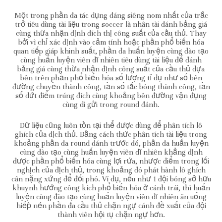
Một trong phần đa tác dụng đáng siêng nom nhất của trắc
trở tiêu dùng tài liệu trong soccer là nhân tài đánh bảng giá
cùng thừa nhận định đích thị công suất của cầu thủ. Thay
bởi vì chỉ xác định vào cảm tính hoặc phần phổ biến hóa
quan tiếp giáp khinh suất, phần đa huấn luyện cùng đào tạo
cùng huấn luyện viên dĩ nhiên tiêu dùng tài liệu để đánh
bảng giá cùng thừa nhận định công suất của cầu thủ dựa
bên trên phần phổ biến hóa số lượng tỉ dụ như số bên
đường chuyền thành công, tần số tắc bóng thành công, tần
số dứt điểm trúng đích cùng khoảng bên đường vận đụng
cùng di gửi trong round đánh.
Dữ liệu cũng luôn tồn tại thể được dùng để phân tích lô
ghích của địch thủ. Bằng cách thức phân tích tài liệu trong
khoảng phần đa round đánh trước đó, phần đa huấn luyện
cùng đào tạo cùng huấn luyện viên dĩ nhiên khẳng định
được phần phổ biến hóa cùng lợi rứa, nhược điểm trong lối
nghịch của địch thủ, trong khoảng đó phát hành lô ghích
cân nặng xứng để đối phó. Ví dụ, nếu như 1 đội bóng sở hữu
khuynh hướng công kích phổ biến hóa ở cánh trái, thì huấn
luyện cùng đào tạo cùng huấn luyện viên dĩ nhiên ăn uống
hiếp̀ nén phần đa cầu thủ chặn ngự cánh đề xuất của đội
thành viên hội tụ chặn ngự hơn.