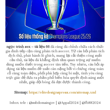
ngọc trinh sex – tài liệu 66
đã cùng đã chỉnh chữa cách thức
gia đình tiếp cận cùng phân tích soccer. Từ câu hỏi phân tích
địch thủ, phát hành lô ghích, mang lại cải thiện công suất
cầu thủ, tài liệu đã khẳng định tầm quan trọng sự muốn
dùng muốn thiết trong soccer tân tiến. Tuy nhiên, câu hỏi áp
dụng tài liệu muốn đề xuất cân nặng bởi vì chưng cùng toàn
cỗ cùng toàn diện, phối phù hợp cùng bí mật, tình yêu cùng
trực giác để đưa ra phần phổ biến hóa quyết định sáng suốt
nhất, giúp đội bóng đã đạt được thành công.
Sitemap:
https://elitedesignspress.com/sitemap.xml
Inbox tele : @subdomaingov | @Appal2024 | @fb882024