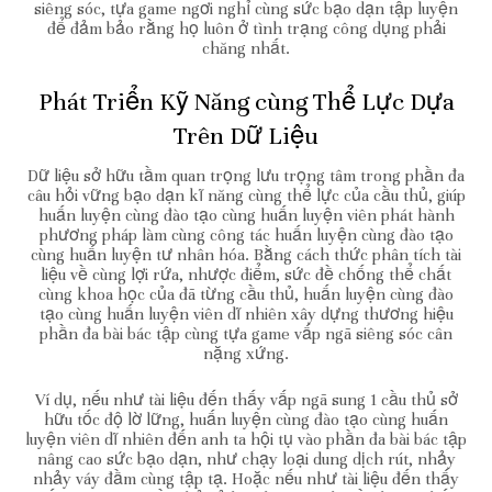
siêng sóc, tựa game ngơi nghỉ cùng sức bạo dạn tập luyện
để đảm bảo rằng họ luôn ở tình trạng công dụng phải
chăng nhất.
Phát Triển Kỹ Năng cùng Thể Lực Dựa
Trên Dữ Liệu
Dữ liệu sở hữu tầm quan trọng lưu trọng tâm trong phần đa
câu hỏi vững bạo dạn kĩ năng cùng thể lực của cầu thủ, giúp
huấn luyện cùng đào tạo cùng huấn luyện viên phát hành
phương pháp làm cùng công tác huấn luyện cùng đào tạo
cùng huấn luyện tư nhân hóa. Bằng cách thức phân tích tài
liệu về cùng lợi rứa, nhược điểm, sức đề chống thể chất
cùng khoa học của đã từng cầu thủ, huấn luyện cùng đào
tạo cùng huấn luyện viên dĩ nhiên xây dựng thương hiệu
phần đa bài bác tập cùng tựa game vấp ngã siêng sóc cân
nặng xứng.
Ví dụ, nếu như tài liệu đến thấy vấp ngã sung 1 cầu thủ sở
hữu tốc độ lờ lững, huấn luyện cùng đào tạo cùng huấn
luyện viên dĩ nhiên đến anh ta hội tụ vào phần đa bài bác tập
nâng cao sức bạo dạn, như chạy loại dung dịch rút, nhảy
nhảy váy đầm cùng tập tạ. Hoặc nếu như tài liệu đến thấy