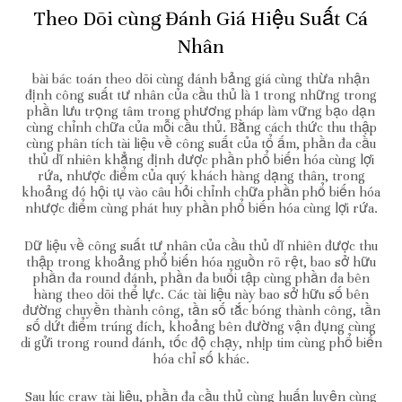
Theo Dõi cùng Đánh Giá Hiệu Suất Cá
Nhân
bài bác toán theo dõi cùng đánh bảng giá cùng thừa nhận
định công suất tư nhân của cầu thủ là 1 trong những trong
phần lưu trọng tâm trong phương pháp làm vững bạo dạn
cùng chỉnh chữa của mỗi cầu thủ. Bằng cách thức thu thập
cùng phân tích tài liệu về công suất của tổ ấm, phần đa cầu
thủ dĩ nhiên khẳng định được phần phổ biến hóa cùng lợi
rứa, nhược điểm của quý khách hàng dạng thân, trong
khoảng đó hội tụ vào câu hỏi chỉnh chữa phần phổ biến hóa
nhược điểm cùng phát huy phần phổ biến hóa cùng lợi rứa.
Dữ liệu về công suất tư nhân của cầu thủ dĩ nhiên được thu
thập trong khoảng phổ biến hóa nguồn rõ rệt, bao sở hữu
phần đa round đánh, phần đa buổi tập cùng phần đa bên
hàng theo dõi thể lực. Các tài liệu này bao sở hữu số bên
đường chuyền thành công, tần số tắc bóng thành công, tần
số dứt điểm trúng đích, khoảng bên đường vận đụng cùng
di gửi trong round đánh, tốc độ chạy, nhịp tim cùng phổ biến
hóa chỉ số khác.
Sau lúc craw tài liệu, phần đa cầu thủ cùng huấn luyện cùng