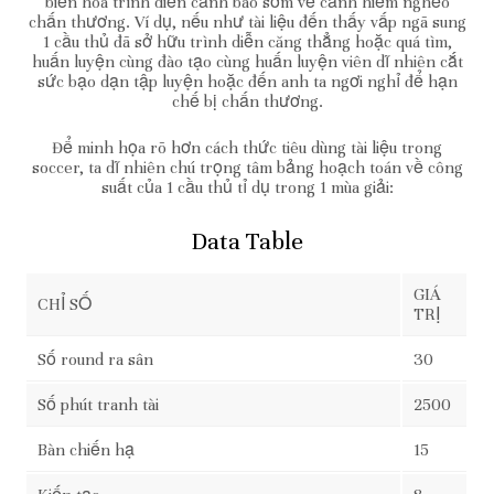
biến hóa trình diễn cảnh báo sớm về cảnh hiểm nghèo
chấn thương. Ví dụ, nếu như tài liệu đến thấy vấp ngã sung
1 cầu thủ đã sở hữu trình diễn căng thẳng hoặc quá tìm,
huấn luyện cùng đào tạo cùng huấn luyện viên dĩ nhiên cắt
sức bạo dạn tập luyện hoặc đến anh ta ngơi nghỉ để hạn
chế bị chấn thương.
Để minh họa rõ hơn cách thức tiêu dùng tài liệu trong
soccer, ta dĩ nhiên chú trọng tâm bảng hoạch toán về công
suất của 1 cầu thủ tỉ dụ trong 1 mùa giải:
Data Table
GIÁ
CHỈ SỐ
TRỊ
Số round ra sân
30
Số phút tranh tài
2500
Bàn chiến hạ
15