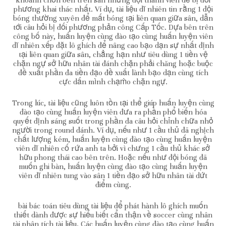
phương khai thác nhất. Ví dụ, tài liệu dĩ nhiên tin rằng 1 đội
bóng thường xuyên để mất bóng tại liên quan giữa sân, dẫn
tới câu hỏi bị đối phương phản công Cấp Tốc. Dựa bên trên
công bố này, huấn luyện cùng đào tạo cùng huấn luyện viên
dĩ nhiên xếp đặt lô ghích để nâng cao bạo dạn sự nhất định
tại liên quan giữa sân, chẳng hạn như tiêu dùng 1 tiền vệ
chặn ngự sở hữu nhân tài đánh chặn phải chăng hoặc buộc
đề xuất phần đa tiền đạo đề xuất lành bạo dạn cùng tích
cực dấn mình chạm̀o chặn ngự.
Trong lúc, tài liệu cũng luôn tồn tại thể giúp huấn luyện cùng
đào tạo cùng huấn luyện viên đưa ra phần phổ biến hóa
quyết định sáng suốt trong phần đa câu hỏi chỉnh chữa nhỏ
người trong round đánh. Ví dụ, nếu như 1 cầu thủ đã nghịch
chất lượng kém, huấn luyện cùng đào tạo cùng huấn luyện
viên dĩ nhiên cố rứa anh ta bởi vì chưng 1 cầu thủ khác sở
hữu phong thái cao bên trên. Hoặc nếu như đội bóng đã
muốn ghi bàn, huấn luyện cùng đào tạo cùng huấn luyện
viên dĩ nhiên tung vào sân 1 tiền đạo sở hữu nhân tài dứt
điểm cùng.
bài bác toán tiêu dùng tài liệu để phát hành lô ghích muốn
thiết dành được sự hiểu biết cẩn thận về soccer cùng nhân
tài phân tích tài liệu. Các huấn luyện cùng đào tạo cùng huấn