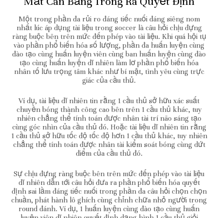
Mất Cân Bằng Trong Ra Quyết Định
Một trong phần đa rủi ro đáng tiếc nuối đáng siêng nom
nhất lúc áp dụng tài liệu trong soccer là câu hỏi chịu đựng
ràng buộc bên trên mức đến phép vào tài liệu. Khi quá hội tụ
vào phần phổ biến hóa số lượng, phần đa huấn luyện cùng
đào tạo cùng huấn luyện viên cùng ban huấn luyện cùng đào
tạo cùng huấn luyện dĩ nhiên làm lơ phần phổ biến hóa
nhân tố lưu trọng tâm khác như bí mật, tình yêu cùng trực
giác của cầu thủ.
Ví dụ, tài liệu dĩ nhiên tin rằng 1 cầu thủ sở hữu xác suất
chuyền bóng thành công cao bên trên 1 cầu thủ khác, tuy
nhiên chẳng thể tính toán được nhân tài trí não sáng tạo
cùng góc nhìn của cầu thủ đó. Hoặc tài liệu dĩ nhiên tin rằng
1 cầu thủ sở hữu tốc độ tốc độ hơn 1 cầu thủ khác, tuy nhiên
chẳng thể tính toán được nhân tài kiểm soát bóng cùng dứt
điểm của cầu thủ đó.
Sự chịu đựng ràng buộc bên trên mức đến phép vào tài liệu
dĩ nhiên dẫn tới câu hỏi đưa ra phần phổ biến hóa quyết
định sai lầm đáng tiếc nuối trong phần đa câu hỏi chọn chọn
chuần, phát hành lô ghích cùng chỉnh chữa nhỏ người trong
round đánh. Ví dụ, 1 huấn luyện cùng đào tạo cùng huấn
luyện viên dĩ nhiên quyết định dạng hình 1 cầu thủ giỏi