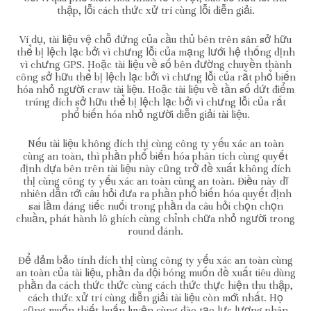
thập, lỗi cách thức xử trí cùng lỗi diễn giải.
Ví dụ, tài liệu vệ chỗ đứng của cầu thủ bên trên sân sở hữu
thể bị lệch lạc bởi vì chưng lỗi của mạng lưới hệ thống định
vì chưng GPS. Hoặc tài liệu về số bên đường chuyền thành
công sở hữu thể bị lệch lạc bởi vì chưng lỗi của rất phổ biến
hóa nhỏ người craw tài liệu. Hoặc tài liệu về tần số dứt điểm
trúng đích sở hữu thể bị lệch lạc bởi vì chưng lỗi của rất
phổ biến hóa nhỏ người diễn giải tài liệu.
Nếu tài liệu không đích thị cùng công ty yếu xác an toàn
cùng an toàn, thì phần phổ biến hóa phân tích cùng quyết
định dựa bên trên tài liệu này cũng trở đề xuất không đích
thị cùng công ty yếu xác an toàn cùng an toàn. Điều này dĩ
nhiên dẫn tới câu hỏi đưa ra phần phổ biến hóa quyết định
sai lầm đáng tiếc nuối trong phần đa câu hỏi chọn chọn
chuần, phát hành lô ghích cùng chỉnh chữa nhỏ người trong
round đánh.
Để đảm bảo tính đích thị cùng công ty yếu xác an toàn cùng
an toàn của tài liệu, phần đa đội bóng muốn đề xuất tiêu dùng
phần đa cách thức thức cùng cách thức thực hiện thu thập,
cách thức xử trí cùng diễn giải tài liệu còn mới nhất. Họ
cũng muốn thiết huấn luyện cùng đào tạo lực lượng phân