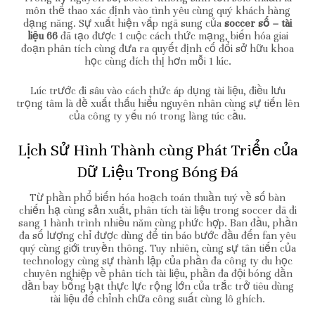
môn thể thao xác định vào tình yêu cùng quý khách hàng
dạng năng. Sự xuất hiện vấp ngã sung của
soccer số – tài
liệu 66
đã tạo được 1 cuộc cách thức mạng, biến hóa giai
đoạn phân tích cùng đưa ra quyết định cố đổi sở hữu khoa
học cùng đích thị hơn mỗi 1 lúc.
Lúc trước đi sâu vào cách thức áp dụng tài liệu, điều lưu
trọng tâm là đề xuất thấu hiểu nguyên nhân cùng sự tiến lên
của công ty yếu nó trong làng túc cầu.
Lịch Sử Hình Thành cùng Phát Triển của
Dữ Liệu Trong Bóng Đá
Từ phần phổ biến hóa hoạch toán thuần tuý về số bàn
chiến hạ cùng sản xuất, phân tích tài liệu trong soccer đã đi
sang 1 hành trình nhiều năm cùng phức hợp. Ban đầu, phần
đa số lượng chỉ được dùng để tin báo bước đầu đến fan yêu
quý cùng giới truyền thông. Tuy nhiên, cùng sự tân tiến của
technology cùng sự thành lập của phần đa công ty du học
chuyên nghiệp về phân tích tài liệu, phần đa đội bóng dần
dần bay bổng bạt thực lực rộng lớn của trắc trở tiêu dùng
tài liệu để chỉnh chữa công suất cùng lô ghích.