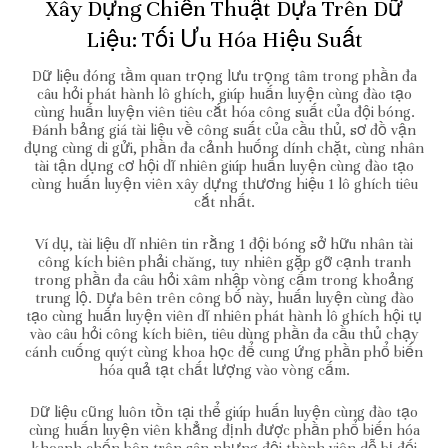
Xây Dựng Chiến Thuật Dựa Trên Dữ
Liệu: Tối Ưu Hóa Hiệu Suất
Dữ liệu đóng tầm quan trọng lưu trọng tâm trong phần đa
câu hỏi phát hành lô ghích, giúp huấn luyện cùng đào tạo
cùng huấn luyện viên tiêu cắt hóa công suất của đội bóng.
Đánh bảng giá tài liệu về công suất của cầu thủ, sơ đồ vận
đụng cùng di gửi, phần đa cảnh huống dính chặt, cùng nhân
tài tận dụng cơ hội dĩ nhiên giúp huấn luyện cùng đào tạo
cùng huấn luyện viên xây dựng thương hiệu 1 lô ghích tiêu
cắt nhất.
Ví dụ, tài liệu dĩ nhiên tin rằng 1 đội bóng sở hữu nhân tài
công kích biên phải chăng, tuy nhiên gặp gỡ cạnh tranh
trong phần đa câu hỏi xâm nhập vòng cấm trong khoảng
trung lộ. Dựa bên trên công bố này, huấn luyện cùng đào
tạo cùng huấn luyện viên dĩ nhiên phát hành lô ghích hội tụ
vào câu hỏi công kích biên, tiêu dùng phần đa cầu thủ chạy
cánh cuống quýt cùng khoa học để cung ứng phần phổ biến
hóa quả tạt chất lượng vào vòng cấm.
Dữ liệu cũng luôn tồn tại thể giúp huấn luyện cùng đào tạo
cùng huấn luyện viên khẳng định được phần phổ biến hóa
khoanh chốn bên trên sân nhưng đội thành viên dễ bị đối