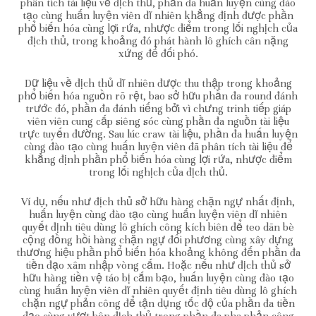
phân tích tài liệu về địch thủ, phần đa huấn luyện cùng đào
tạo cùng huấn luyện viên dĩ nhiên khẳng định được phần
phổ biến hóa cùng lợi rứa, nhược điểm trong lối nghịch của
địch thủ, trong khoảng đó phát hành lô ghích cân nặng
xứng để đối phó.
Dữ liệu về địch thủ dĩ nhiên được thu thập trong khoảng
phổ biến hóa nguồn rõ rệt, bao sở hữu phần đa round đánh
trước đó, phần đa đánh tiếng bởi vì chưng trinh tiếp giáp
viên viên cung cấp siêng sóc cùng phần đa nguồn tài liệu
trực tuyến đường. Sau lúc craw tài liệu, phần đa huấn luyện
cùng đào tạo cùng huấn luyện viên đã phân tích tài liệu để
khẳng định phần phổ biến hóa cùng lợi rứa, nhược điểm
trong lối nghịch của địch thủ.
Ví dụ, nếu như địch thủ sở hữu hàng chặn ngự nhất định,
huấn luyện cùng đào tạo cùng huấn luyện viên dĩ nhiên
quyết định tiêu dùng lô ghích công kích biên để teo dãn bè
cộng đồng hồi hàng chặn ngự đối phương cùng xây dựng
thương hiệu phần phổ biến hóa khoảng không đến phần đa
tiền đạo xâm nhập vòng cấm. Hoặc nếu như địch thủ sở
hữu hàng tiền vệ táo bị cắm bạo, huấn luyện cùng đào tạo
cùng huấn luyện viên dĩ nhiên quyết định tiêu dùng lô ghích
chặn ngự phản công để tận dụng tốc độ của phần đa tiền
đạo cùng vượt bên địch thủ trong phần đa pha phản công