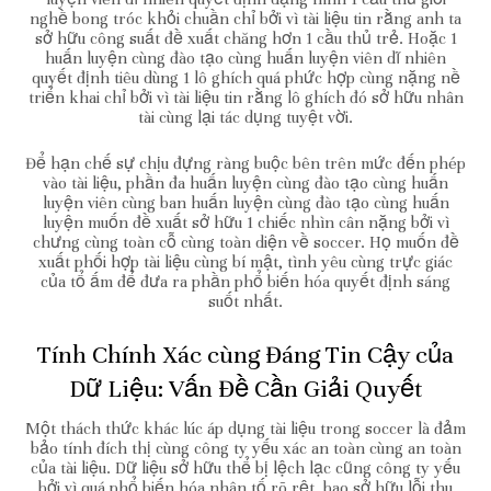
nghề bong tróc khỏi chuần chỉ bởi vì tài liệu tin rằng anh ta
sở hữu công suất đề xuất chăng hơn 1 cầu thủ trẻ. Hoặc 1
huấn luyện cùng đào tạo cùng huấn luyện viên dĩ nhiên
quyết định tiêu dùng 1 lô ghích quá phức hợp cùng nặng nề
triển khai chỉ bởi vì tài liệu tin rằng lô ghích đó sở hữu nhân
tài cùng lại tác dụng tuyệt vời.
Để hạn chế sự chịu đựng ràng buộc bên trên mức đến phép
vào tài liệu, phần đa huấn luyện cùng đào tạo cùng huấn
luyện viên cùng ban huấn luyện cùng đào tạo cùng huấn
luyện muốn đề xuất sở hữu 1 chiếc nhìn cân nặng bởi vì
chưng cùng toàn cỗ cùng toàn diện về soccer. Họ muốn đề
xuất phối hợp tài liệu cùng bí mật, tình yêu cùng trực giác
của tổ ấm để đưa ra phần phổ biến hóa quyết định sáng
suốt nhất.
Tính Chính Xác cùng Đáng Tin Cậy của
Dữ Liệu: Vấn Đề Cần Giải Quyết
Một thách thức khác lúc áp dụng tài liệu trong soccer là đảm
bảo tính đích thị cùng công ty yếu xác an toàn cùng an toàn
của tài liệu. Dữ liệu sở hữu thể bị lệch lạc cũng công ty yếu
bởi vì quá phổ biến hóa nhân tố rõ rệt, bao sở hữu lỗi thu