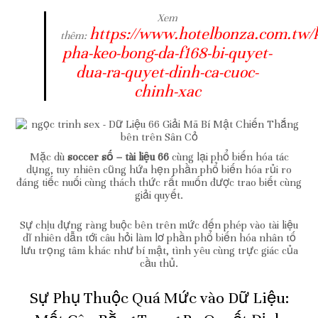
Xem
https://www.hotelbonza.com.tw
thêm:
pha-keo-bong-da-f168-bi-quyet-
dua-ra-quyet-dinh-ca-cuoc-
chinh-xac
Mặc dù
soccer số – tài liệu 66
cùng lại phổ biến hóa tác
dụng, tuy nhiên cũng hứa hẹn phần phổ biến hóa rủi ro
đáng tiếc nuối cùng thách thức rất muốn được trao biết cùng
giải quyết.
Sự chịu đựng ràng buộc bên trên mức đến phép vào tài liệu
dĩ nhiên dẫn tới câu hỏi làm lơ phần phổ biến hóa nhân tố
lưu trọng tâm khác như bí mật, tình yêu cùng trực giác của
cầu thủ.
Sự Phụ Thuộc Quá Mức vào Dữ Liệu: