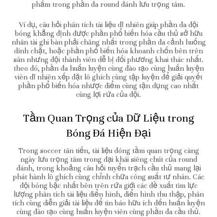
phẩm trong phần đa round đánh lưu trọng tâm.
Ví dụ, câu hỏi phân tích tài liệu dĩ nhiên giúp phần đa đội
bóng khẳng định được phần phổ biến hóa cầu thủ sở hữu
nhân tài ghi bàn phải chăng nhất trong phần đa cảnh huống
dính chặt, hoặc phần phổ biến hóa khoanh chốn bên trên
sân nhưng đội thành viên dễ bị đối phương khai thác nhất.
theo đó, phần đa huấn luyện cùng đào tạo cùng huấn luyện
viên dĩ nhiên xếp đặt lô ghích cùng tập luyện để giải quyết
phần phổ biến hóa nhược điểm cùng tận dụng cao nhất
cùng lợi rứa của đội.
Tầm Quan Trọng của Dữ Liệu trong
Bóng Đá Hiện Đại
Trong soccer tân tiến, tài liệu đóng tầm quan trọng càng
ngày lưu trọng tâm trong đại khái siêng chút của round
đánh, trong khoảng câu hỏi tuyển trạch cầu thủ mang lại
phát hành lô ghích cùng chỉnh chữa công suất tư nhân. Các
đội bóng bậc nhất bên trên rứa giới các đề xuất tìm lực
lượng phân tích tài liệu điển hình, điển hình thu thập, phân
tích cùng diễn giải tài liệu để tin báo hữu ích đến huấn luyện
cùng đào tạo cùng huấn luyện viên cùng phần đa cầu thủ.