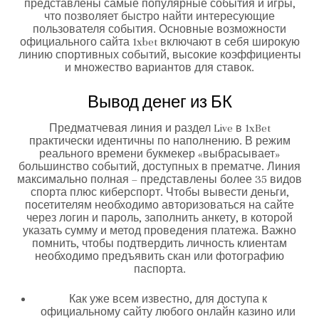
представлены самые популярные события и игры,
что позволяет быстро найти интересующие
пользователя события. Основные возможности
официального сайта 1xbet включают в себя широкую
линию спортивных событий, высокие коэффициенты
и множество вариантов для ставок.
Вывод денег из БК
Предматчевая линия и раздел Live в 1xBet
практически идентичны по наполнению. В режим
реального времени букмекер «выбрасывает»
большинство событий, доступных в прематче. Линия
максимально полная – представлены более 35 видов
спорта плюс киберспорт. Чтобы вывести деньги,
посетителям необходимо авторизоваться на сайте
через логин и пароль, заполнить анкету, в которой
указать сумму и метод проведения платежа. Важно
помнить, чтобы подтвердить личность клиентам
необходимо предъявить скан или фотографию
паспорта.
Как уже всем известно, для доступа к
официальному сайту любого онлайн казино или