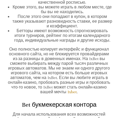
качественной росписью.
Кроме этого, вы можете играть в любом месте, где
бы вы не находились.
После этого они попадают в купон, в котором
также указывают разновидность ставки, ее размер
и коэффициент.
Бетторы имеют возможность спрогнозировать
итоги турниров, рейтинг по итогам календарного
года, индивидуальные награды и другие исходы.
Оно полностью копирует интерфейс и функционал
основного сайта, но не блокируется провайдерами
из-за разницы в доменных именах. На 1xBet вы
сможете выбирать между парой тысяч различных
игровых автоматов. Мы не знаем ни одного другого
игрового сайта, на котором есть больше игровых
автоматов, чем на 1xBet. Если вы любите играть в
онлайн-казино, пробовать разные игры и пробовать
что-то новое, то 1xBet может стать онлайн-казино
вашей мечты
1xbet
.
Bet букмекерская контора
Для начала использования всех возможностей