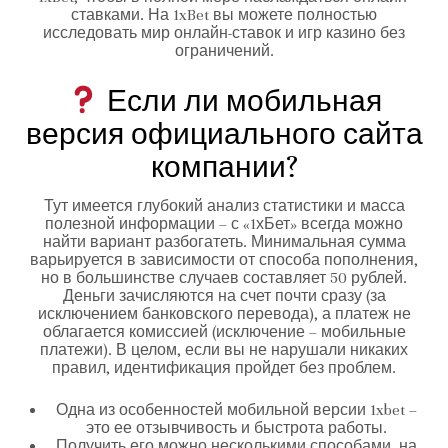
ставками. На 1xBet вы можете полностью
исследовать мир онлайн-ставок и игр казино без
ограничений.
Если ли мобильная
версия официального сайта
компании?
Тут имеется глубокий анализ статистики и масса
полезной информации – с «1хБет» всегда можно
найти вариант разбогатеть. Минимальная сумма
варьируется в зависимости от способа пополнения,
но в большинстве случаев составляет 50 рублей.
Деньги зачисляются на счет почти сразу (за
исключением банковского перевода), а платеж не
облагается комиссией (исключение – мобильные
платежи). В целом, если вы не нарушали никаких
правил, идентификация пройдет без проблем.
Одна из особенностей мобильной версии 1xbet –
это ее отзывчивость и быстрота работы.
Получить его можно несколькими способами, на