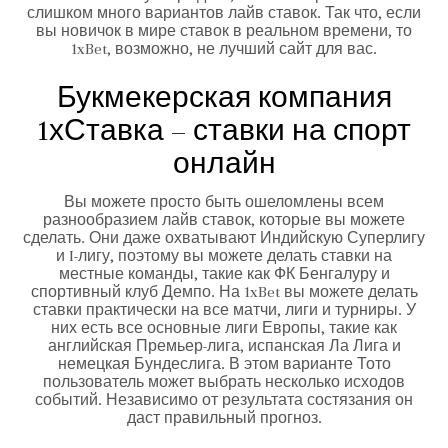
слишком много вариантов лайв ставок. Так что, если
вы новичок в мире ставок в реальном времени, то
1xBet, возможно, не лучший сайт для вас.
Букмекерская компания
1хСтавка – ставки на спорт
онлайн
Вы можете просто быть ошеломлены всем
разнообразием лайв ставок, которые вы можете
сделать. Они даже охватывают Индийскую Суперлигу
и I-лигу, поэтому вы можете делать ставки на
местные команды, такие как ФК Бенгалуру и
спортивный клуб Демпо. На 1xBet вы можете делать
ставки практически на все матчи, лиги и турниры. У
них есть все основные лиги Европы, такие как
английская Премьер-лига, испанская Ла Лига и
немецкая Бундеслига. В этом варианте Тото
пользователь может выбрать несколько исходов
событий. Независимо от результата состязания он
даст правильный прогноз.