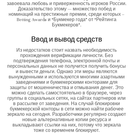
завоевала любовь и приверженность игроков России.
Доказательство этому — множество побед и
номинаций на престижные премии, среди которых –
Betting Awards и “Букмекер года” от “Рейтинга
Букмекеров”.
Ввод и вывод средств
Из недостатков стоит назвать необходимость
прохождения верификации личности. Без
подтверждения телефона, электронной почты и
персональных данных не получится получить бонусы
и вывести деньги. Однако эти меры являются
вынужденными и используются многими азартными
заведениями и букмекерскими конторами для
защиты от мошенничества и отмывания денег. Это
можно сделать самостоятельно в браузере, через
группы в социальных сетях, на сайтах партнеров или
в рассылке от заведения. На случай блокировки
букмекерской конторы в сети можно найти рабочее
зеркало на сегодня. Разработчики регулярно создают
новые альтернативные копии ресурса и
выкладывают ссылки на них, потому что зеркала
тоже со временем блокируют.