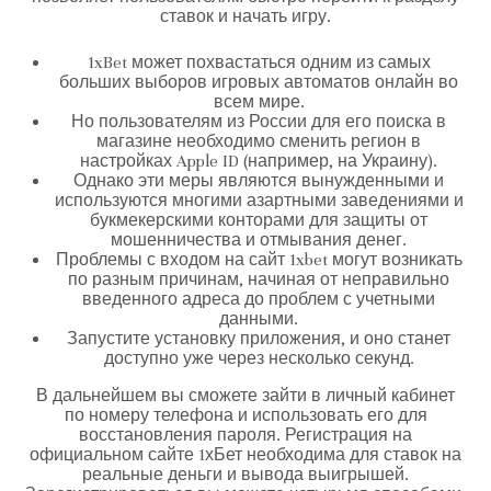
ставок и начать игру.
1xBet может похвастаться одним из самых
больших выборов игровых автоматов онлайн во
всем мире.
Но пользователям из России для его поиска в
магазине необходимо сменить регион в
настройках Apple ID (например, на Украину).
Однако эти меры являются вынужденными и
используются многими азартными заведениями и
букмекерскими конторами для защиты от
мошенничества и отмывания денег.
Проблемы с входом на сайт 1xbet могут возникать
по разным причинам, начиная от неправильно
введенного адреса до проблем с учетными
данными.
Запустите установку приложения, и оно станет
доступно уже через несколько секунд.
В дальнейшем вы сможете зайти в личный кабинет
по номеру телефона и использовать его для
восстановления пароля. Регистрация на
официальном сайте 1хБет необходима для ставок на
реальные деньги и вывода выигрышей.