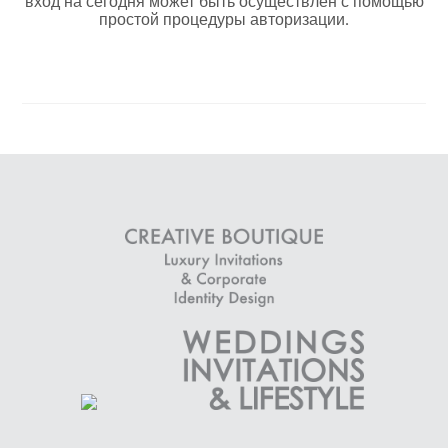
вход на сегодня может быть осуществлен с помощью
простой процедуры авторизации.