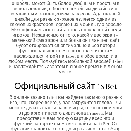
очередь, может быть более удобным и простым в
использовании, с более спокойным дизайном и
компактным размещением разделов. Адаптивный
дизайн для разных экранов является одним из
ключевых факторов, делающих мобильную версию
1xbet официального сайта столь популярной среди
игроков. Независимо от того, какой у вас экран –
маленький смартфон или большой планшет, сайт
будет отображаться оптимально и без потери
функциональности. Это позволяет игрокам
наслаждаться игрой на 1xbet в любое время и в
любом месте. Пользуйтесь мобильной версией 1xbet
и наслаждайтесь азартом в любое время и в любом
месте.
Официальный сайт 1xBet
В онлайн-казино 1xBet вы найдете так много разных
игр, что, скорее всего, у вас закружится голова. Вы
можете делать ставки на все игры, от японской лиги
J1 до аргентинского дивизиона Primera. Мы
предоставим вам полную картину всех игр и
функций, которые вы можете найти на 1xBet. От
функций ставок на спорт до игр казино, этот обзор