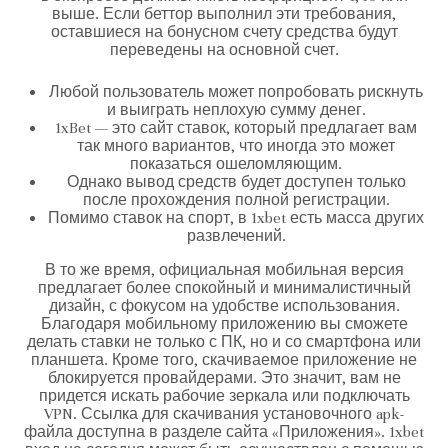
выше. Если беттор выполнил эти требования,
оставшиеся на бонусном счету средства будут
переведены на основной счет.
Любой пользователь может попробовать рискнуть
и выиграть неплохую сумму денег.
1xBet — это сайт ставок, который предлагает вам
так много вариантов, что иногда это может
показаться ошеломляющим.
Однако вывод средств будет доступен только
после прохождения полной регистрации.
Помимо ставок на спорт, в 1xbet есть масса других
развлечений.
В то же время, официальная мобильная версия
предлагает более спокойный и минималистичный
дизайн, с фокусом на удобстве использования.
Благодаря мобильному приложению вы сможете
делать ставки не только с ПК, но и со смартфона или
планшета. Кроме того, скачиваемое приложение не
блокируется провайдерами. Это значит, вам не
придется искать рабочие зеркала или подключать
VPN. Ссылка для скачивания установочного apk-
файла доступна в разделе сайта «Приложения». 1xbet