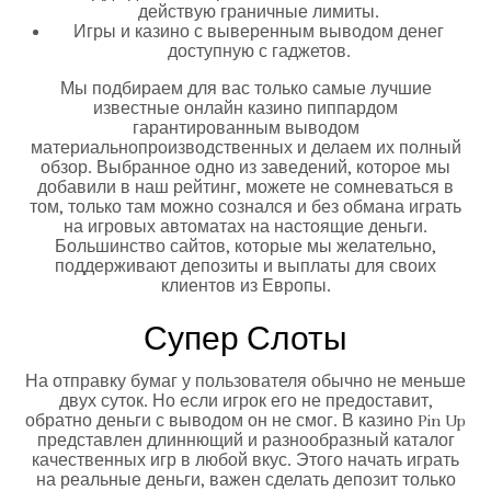
действую граничные лимиты.
Игры и казино с выверенным выводом денег
доступную с гаджетов.
Мы подбираем для вас только самые лучшие
известные онлайн казино пиппардом
гарантированным выводом
материальнопроизводственных и делаем их полный
обзор. Выбранное одно из заведений, которое мы
добавили в наш рейтинг, можете не сомневаться в
том, только там можно сознался и без обмана играть
на игровых автоматах на настоящие деньги.
Большинство сайтов, которые мы желательно,
поддерживают депозиты и выплаты для своих
клиентов из Европы.
Супер Слоты
На отправку бумаг у пользователя обычно не меньше
двух суток. Но если игрок его не предоставит,
обратно деньги с выводом он не смог. В казино Pin Up
представлен длиннющий и разнообразный каталог
качественных игр в любой вкус. Этого начать играть
на реальные деньги, важен сделать депозит только