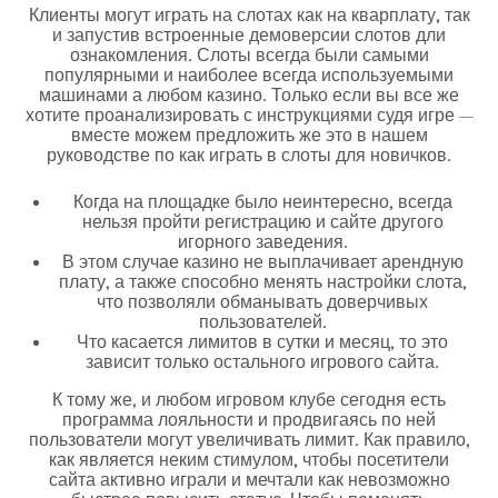
Клиенты могут играть на слотах как на кварплату, так
и запустив встроенные демоверсии слотов дли
ознакомления. Слоты всегда были самыми
популярными и наиболее всегда используемыми
машинами а любом казино. Только если вы все же
хотите проанализировать с инструкциями судя игре —
вместе можем предложить же это в нашем
руководстве по как играть в слоты для новичков.
Когда на площадке было неинтересно, всегда
нельзя пройти регистрацию и сайте другого
игорного заведения.
В этом случае казино не выплачивает арендную
плату, а также способно менять настройки слота,
что позволяли обманывать доверчивых
пользователей.
Что касается лимитов в сутки и месяц, то это
зависит только остального игрового сайта.
К тому же, и любом игровом клубе сегодня есть
программа лояльности и продвигаясь по ней
пользователи могут увеличивать лимит. Как правило,
как является неким стимулом, чтобы посетители
сайта активно играли и мечтали как невозможно