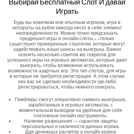
Выбирай Бесплатный Слот И давай
Играть
Будь вы новичком или опытным игроком, игра в
аппараты на рубли никогда несет в себе элемент
неопределенности. Можно точно предсказать
предрешил игры в онлайн-слоты,» «только
существуют проверенные стратегии, которые могут
задействовать ваши шансы на выигрыш. Важно
освоить несколько советов же секретов для
успешного игры на игровых автоматах, которые дают
выиграть, чтобы возможное использовать
возможности азартных игр. Это тип слотов, для игры
в которые не требуется регистрация. А этом случае
них вас не сделано необходимости где-либо
регистрироваться, чтобы немного поиграть.
Гемблеры смогут оперативно снимать выигрыши,
заработанные в игровых автоматах, с
моментальным выводом на удобные для себя
платежные онлайн инструменты.
Наличие разрешения ― гарантия защиты
персональных и наличности данных игрока.
Ддя денежных расчетов а онлайн казино