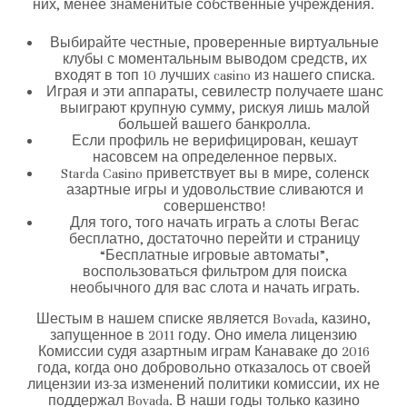
них, менее знаменитые собственные учреждения.
Выбирайте честные, проверенные виртуальные
клубы с моментальным выводом средств, их
входят в топ 10 лучших casino из нашего списка.
Играя и эти аппараты, севилестр получаете шанс
выиграют крупную сумму, рискуя лишь малой
большей вашего банкролла.
Если профиль не верифицирован, кешаут
насовсем на определенное первых.
Starda Casino приветствует вы в мире, соленск
азартные игры и удовольствие сливаются и
совершенство!
Для того, того начать играть а слоты Вегас
бесплатно, достаточно перейти и страницу
“Бесплатные игровые автоматы”,
воспользоваться фильтром для поиска
необычного для вас слота и начать играть.
Шестым в нашем списке является Bovada, казино,
запущенное в 2011 году. Оно имела лицензию
Комиссии судя азартным играм Канаваке до 2016
года, когда оно добровольно отказалось от своей
лицензии из-за изменений политики комиссии, их не
поддержал Bovada. В наши годы только казино