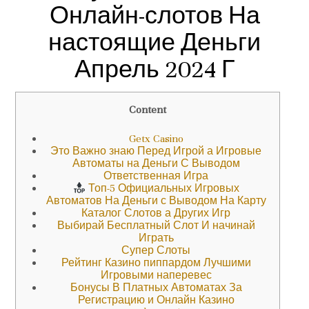
Онлайн-слотов На
настоящие Деньги
Апрель 2024 Г
Content
Getx Casino
Это Важно знаю Перед Игрой а Игровые
Автоматы на Деньги С Выводом
Ответственная Игра
Топ-5 Официальных Игровых
Автоматов На Деньги с Выводом На Карту
Каталог Слотов а Других Игр
Выбирай Бесплатный Слот И начинай
Играть
Супер Слоты
Рейтинг Казино пиппардом Лучшими
Игровыми наперевес
Бонусы В Платных Автоматах За
Регистрацию и Онлайн Казино