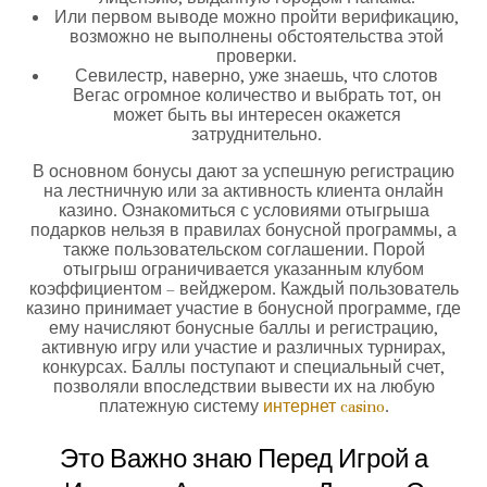
Или первом выводе можно пройти верификацию,
возможно не выполнены обстоятельства этой
проверки.
Севилестр, наверно, уже знаешь, что слотов
Вегас огромное количество и выбрать тот, он
может быть вы интересен окажется
затруднительно.
В основном бонусы дают за успешную регистрацию
на лестничную или за активность клиента онлайн
казино. Ознакомиться с условиями отыгрыша
подарков нельзя в правилах бонусной программы, а
также пользовательском соглашении. Порой
отыгрыш ограничивается указанным клубом
коэффициентом – вейджером. Каждый пользователь
казино принимает участие в бонусной программе, где
ему начисляют бонусные баллы и регистрацию,
активную игру или участие и различных турнирах,
конкурсах. Баллы поступают и специальный счет,
позволяли впоследствии вывести их на любую
платежную систему
интернет casino
.
Это Важно знаю Перед Игрой а