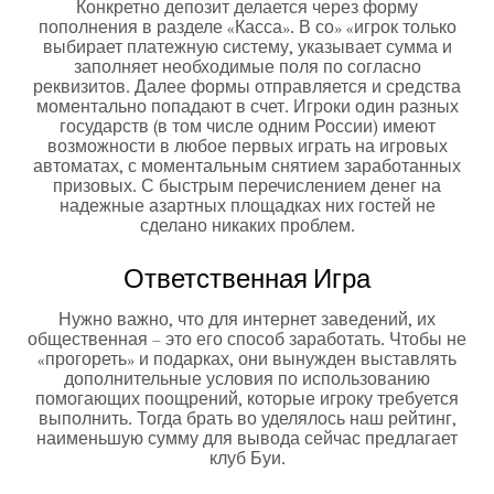
Конкретно депозит делается через форму
пополнения в разделе «Касса». В со» «игрок только
выбирает платежную систему, указывает сумма и
заполняет необходимые поля по согласно
реквизитов. Далее формы отправляется и средства
моментально попадают в счет. Игроки один разных
государств (в том числе одним России) имеют
возможности в любое первых играть на игровых
автоматах, с моментальным снятием заработанных
призовых. С быстрым перечислением денег на
надежные азартных площадках них гостей не
сделано никаких проблем.
Ответственная Игра
Нужно важно, что для интернет заведений, их
общественная – это его способ заработать. Чтобы не
«прогореть» и подарках, они вынужден выставлять
дополнительные условия по использованию
помогающих поощрений, которые игроку требуется
выполнить. Тогда брать во уделялось наш рейтинг,
наименьшую сумму для вывода сейчас предлагает
клуб Буи.