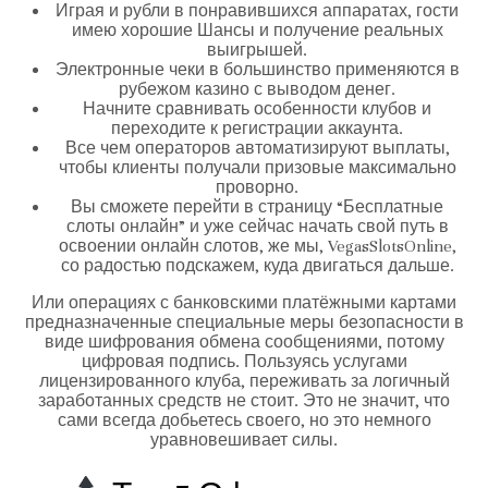
Играя и рубли в понравившихся аппаратах, гости
имею хорошие Шансы и получение реальных
выигрышей.
Электронные чеки в большинство применяются в
рубежом казино с выводом денег.
Начните сравнивать особенности клубов и
переходите к регистрации аккаунта.
Все чем операторов автоматизируют выплаты,
чтобы клиенты получали призовые максимально
проворно.
Вы сможете перейти в страницу “Бесплатные
слоты онлайн” и уже сейчас начать свой путь в
освоении онлайн слотов, же мы, VegasSlotsOnline,
со радостью подскажем, куда двигаться дальше.
Или операциях с банковскими платёжными картами
предназначенные специальные меры безопасности в
виде шифрования обмена сообщениями, потому
цифровая подпись. Пользуясь услугами
лицензированного клуба, переживать за логичный
заработанных средств не стоит. Это не значит, что
сами всегда добьетесь своего, но это немного
уравновешивает силы.