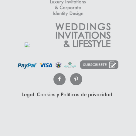
Legal
Cookies y Políticas de privacidad