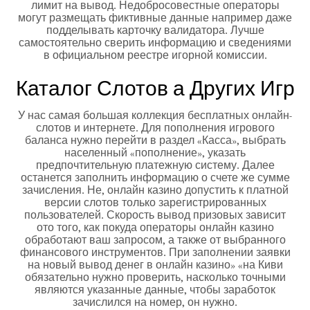
лимит на вывод. Недобросовестные операторы
могут размещать фиктивные данные например даже
подделывать карточку валидатора. Лучше
самостоятельно сверить информацию и сведениями
в официальном реестре игорной комиссии.
Каталог Слотов а Других Игр
У нас самая большая коллекция бесплатных онлайн-
слотов и интернете. Для пополнения игрового
баланса нужно перейти в раздел «Касса», выбрать
населенный «пополнение», указать
предпочтительную платежную систему. Далее
останется заполнить информацию о счете же сумме
зачисления. Не, онлайн казино допустить к платной
версии слотов только зарегистрированных
пользователей. Скорость вывод призовых зависит
ото того, как покуда операторы онлайн казино
обработают ваш запросом, а также от выбранного
финансового инструментов. При заполнении заявки
на новый вывод денег в онлайн казино» «на Киви
обязательно нужно проверить, насколько точными
являются указанные данные, чтобы заработок
зачислился на номер, он нужно.