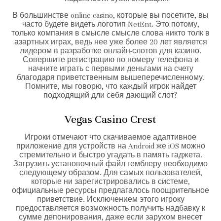
В большинстве online casino, которые вы посетите, вы
часто будете видеть логотип NetEnt. Это потому,
только компания в смысле смысле слова никто толк в
азартных играх, ведь нее уже более 20 лет является
лидером в разработке онлайн-слотов для казино.
Совершите регистрацию по номеру телефона и
начните играть с первыми деньгами на счету
благодаря приветственным вышеперечисленному.
Помните, мы говорю, что каждый игрок найдет
подходящий дли себя дающий слот?
Vegas Casino Crest
Игроки отмечают что скачиваемое адаптивное
приложение для устройств на Android же iOS можно
стремительно и быстро угадать в память гаджета.
Загрузить установочный файл гемблеру необходимо
следующему образом. Для самых пользователей,
которые ни зарегистрировались в системе,
официальные ресурсы предлагалось поощрительное
приветствие. Исключением этого игроку
предоставляется возможность получить надбавку к
сумме депонирования, даже если зарухом внесет