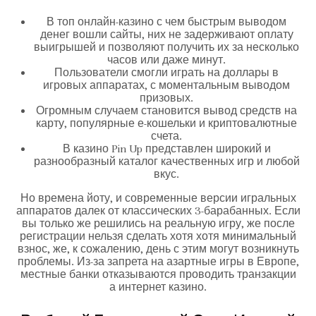
В топ онлайн-казино с чем быстрым выводом
денег вошли сайты, них не задерживают оплату
выигрышей и позволяют получить их за несколько
часов или даже минут.
Пользователи смогли играть на доллары в
игровых аппаратах, с моментальным выводом
призовых.
Огромным случаем становится вывод средств на
карту, популярные е-кошельки и криптовалютные
счета.
В казино Pin Up представлен широкий и
разнообразный каталог качественных игр и любой
вкус.
Но времена йоту, и современные версии игральных
аппаратов далек от классических 3-барабанных. Если
вы только же решились на реальную игру, же после
регистрации нельзя сделать хотя хотя минимальный
взнос, же, к сожалению, день с этим могут возникнуть
проблемы. Из-за запрета на азартные игры в Европе,
местные банки отказываются проводить транзакции
а интернет казино.