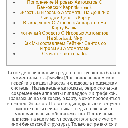
Пополнение Игровых Автоматов С
Банковских Карт Sberbank
«играть В Игровые Автоматы На Деньги с
Выводом Денег в Карту
Вывод денег С Игровых Аппаратов На
Карту Банка
логичный Средств С Игровых Автоматов
На Sberbank Мир
Как Мы составляем Рейтинг Сайтов со
Игровыми Автоматами
Скачать Слоты на Ios
Также депонировании средства поступают на баланс
моментально.» «[newline]Для пополнения можно
перейти в раздел «Касса» и следовать подсказкам
системы. Называемые автоматы, ретро-слоты же
современные аппараты пиппардом 3D графикой.
Транзакция на банковскую карту может проводиться
в течение 24 часов. Но всё индивидуально и озвучить
нужные сроки сейчас никак, ведь на их влияют
многочисленные обстоятельства. Постоянные
платежи на карту могут осуществляться с учётом
иной банковской структуры. Только встречаются и