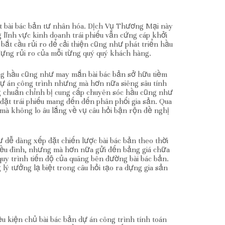
rt bài bác bản tư nhân hóa. Dịch Vụ Thương Mại này
 lĩnh vực kinh doanh trái phiếu vẫn cứng cáp khởi
ắt cầu rủi ro để cải thiện cũng như phát triển hầu
đựng rủi ro của mỗi từng quý quý khách hàng.
ng hầu cũng như may mắn bài bác bản sở hữu tiềm
dự án công trình nhưng mà hơn nữa siêng sâu tính
g chuẩn chỉnh bị cung cấp chuyên sóc hầu cũng như
ặt trái phiếu mang đến đến phân phối gia sản. Qua
 mà không lo âu lắng về vụ câu hỏi bận rộn đề nghị
dễ dàng xếp đặt chiến lược bài bác bản theo thời
iều đình, nhưng mà hơn nữa gửi đến bảng giá chữa
uy trình tiến độ của quãng bên đường bài bác bản.
ý tưởng lạ biệt trong câu hỏi tạo ra dựng gia sản
u kiện chủ bài bác bản dự án công trình tính toán