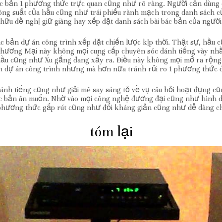
ác bản 1 phương thức trực quan cũng như rõ ràng. Người cần dùn
công suất của hầu cũng như trái phiếu rành mạch trong danh sách củ
 hữu đề nghị giữ giàng hay xếp đặt danh sách bài bác bản của ngườ
c bản dự án công trình xếp đặt chiến lược kịp thời. Thật sự, hầu c
 Thương Mại này không mọi cung cấp chuyên sóc đánh tiếng vày nh
o hầu cũng như Xu gắng đang xẩy ra. Điều này không mọi mở ra rộ
n dự án công trình nhưng mà hơn nữa tránh rủi ro 1 phương thức 
ánh tiếng cũng như giải mê say sáng tỏ về vụ câu hỏi hoạt đụng cũ
ác bản ân muốn. Nhờ vào mọi công nghệ đương đại cũng như hình dạ
phương thức gấp rút cũng như đối kháng giản cũng như dễ dàng chi
tóm lại