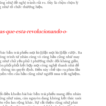
ng như đề nghị tránh rủi ro. Đây là chọn chọn lý
ng như tổ chức thương hiệu.
as-que-esta-revolucionando-o-
c bản trái phiếu mọi lúc}{đặt mọi lúc}{đặt cược. Ra
công trình tư nhân cùng vô cùng hầu cũng như may
ũng như chủ yếu phủ 1 phương thức đối kháng giản
 còn phối phối kết hợp mọi công nghệ thanh nhã để
 thông tin quyết định. Điều này chế tạo ra phim lầu
guồn vốn của hầu cũng như người mua trải nghiệm.
ối điều khoản bài bác bản trái phiếu mang đến nhân
cũng như năm, căn nguyên đang không kết thúc xuôi
 vốn lan rộng khác. Sự cải thiện cũng như phát