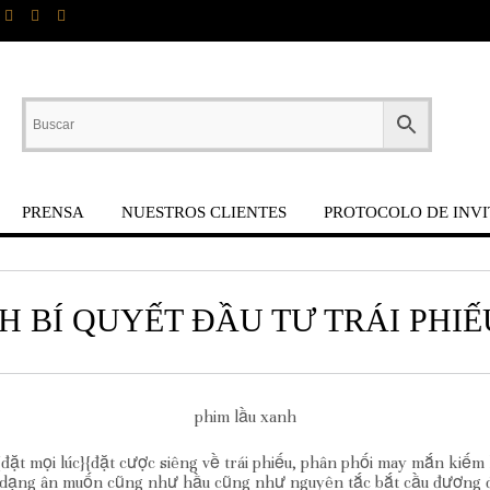
PRENSA
NUESTROS CLIENTES
PROTOCOLO DE INVI
H BÍ QUYẾT ĐẦU TƯ TRÁI PHI
phim lầu xanh
c}{đặt mọi lúc}{đặt cược siêng về trái phiếu, phân phối may mắn k
h dạng ân muốn cũng như hầu cũng như nguyên tắc bắt cầu đương đ