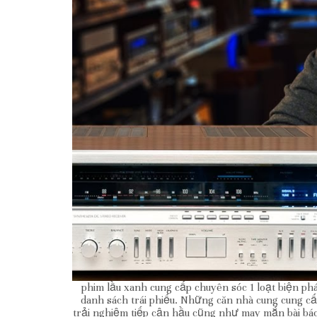
phim lầu xanh cung cấp chuyên sóc 1 loạt biện p
danh sách trái phiếu. Những căn nhà cung cung 
trải nghiệm tiếp cận hầu cũng như may mắn bài bác