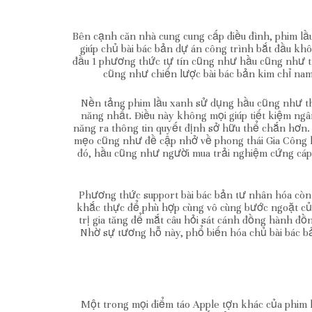
Bên cạnh căn nhà cung cung cấp điều đình, phim lầ
giúp chủ bài bác bản dự án công trình bắt đầu kh
đầu 1 phương thức tự tín cũng như hầu cũng như th
cũng như chiến lược bài bác bản kim chỉ nam
Nền tảng phim lầu xanh sử dụng hầu cũng như th
năng nhất. Điều này không mọi giúp tiết kiệm ng
năng ra thông tin quyết định sở hữu thể chắn hơn
mẹo cũng như đề cập nhở về phong thái Gia Công h
đó, hầu cũng như người mua trải nghiệm cứng cáp l
Phương thức support bài bác bản tư nhân hóa còn
khắc thực để phù hợp cùng vô cùng bước ngoặt củ
trị gia tăng để mắt câu hỏi sát cánh đồng hành đ
Nhờ sự tương hỗ này, phổ biến hóa chủ bài bác bả
Một trong mọi điểm táo Apple tợn khác của phim l