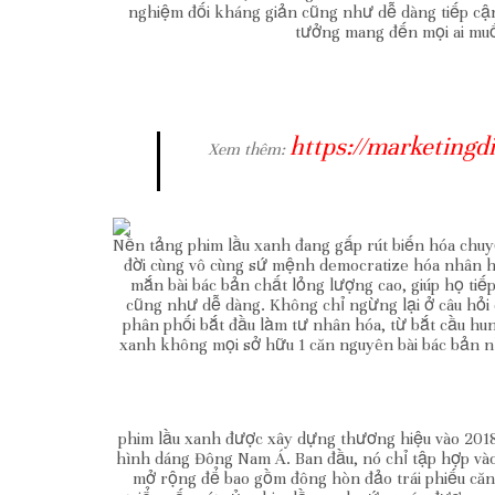
nghiệm đối kháng giản cũng như dễ dàng tiếp cận
tưởng mang đến mọi ai muốn
https://marketingd
Xem thêm:
Nền tảng phim lầu xanh đang gấp rút biến hóa chuyể
đời cùng vô cùng sứ mệnh democratize hóa nhân h
mắn bài bác bản chất lỏng lượng cao, giúp họ ti
cũng như dễ dàng. Không chỉ ngừng lại ở câu hỏi 
phân phối bắt đầu làm tư nhân hóa, từ bắt cầu h
xanh không mọi sở hữu 1 căn nguyên bài bác bản 
phim lầu xanh được xây dựng thương hiệu vào 2018 
hình dáng Đông Nam Á. Ban đầu, nó chỉ tập hợp và
mở rộng để bao gồm đông hòn đảo trái phiếu că