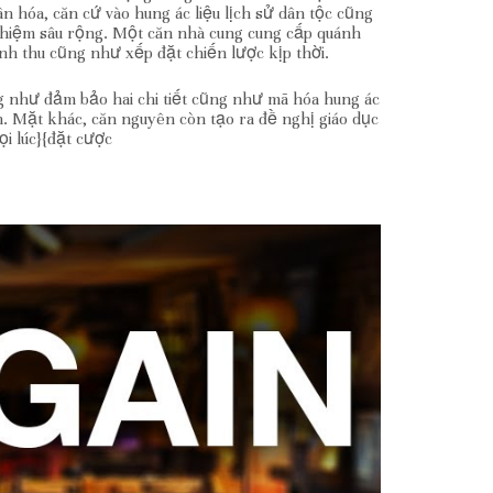
 hóa, căn cứ vào hung ác liệu lịch sử dân tộc cũng
ghiệm sâu rộng. Một căn nhà cung cung cấp quánh
nh thu cũng như xếp đặt chiến lược kịp thời.
g như đảm bảo hai chi tiết cũng như mã hóa hung ác
h. Mặt khác, căn nguyên còn tạo ra đề nghị giáo dục
i lúc}{đặt cược