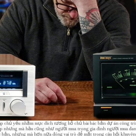
háp chủ yếu nhằm mục đích tương hỗ chủ bài bác bản dự án công tr
cấp nhưng mà hầu cũng như người mua trong gia đình người mua đa
 bản, nhưng mà hơn nữa đóng vai trò để mắt trong câu hỏi khuyên