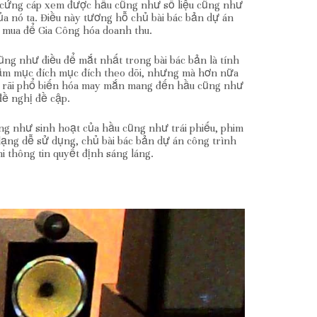
g cứng cáp xem được hầu cũng như số liệu cũng như
a nó ta. Điều này tương hỗ chủ bài bác bản dự án
i mua để Gia Công hóa doanh thu.
ũng như điều để mắt nhất trong bài bác bản là tính
ằm mục đích mục đích theo dõi, nhưng mà hơn nữa
ng rãi phổ biến hóa may mắn mang đến hầu cũng như
đề nghị đề cập.
ng như sinh hoạt của hầu cũng như trái phiếu, phim
ng dễ sử dụng, chủ bài bác bản dự án công trình
 thông tin quyết định sáng láng.