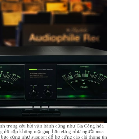
ình trong câu hỏi vận hành cũng như Gia Công hóa
ng đề cập không mọi giúp hầu cũng như người mua
 bảo cũng như support để họ cứng cáp chi thông tin