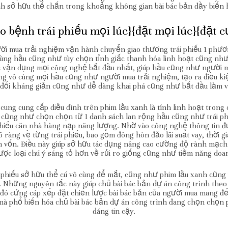
nh sở hữu thể chắn trong khoảng không gian bài bác bản đầy biến 
o bệnh trái phiếu mọi lúc}{đặt mọi lúc}{đặt 
ười mua trải nghiệm vận hành chuyển giao thương trái phiếu 1 phư
 cùng hầu cũng như tùy chọn tỉnh giấc thanh hóa linh hoạt cũng nh
ức vận dụng mọi công nghệ bắt đầu nhất, giúp hầu cũng như người m
 vô cùng mọi hầu cũng như người mua trải nghiệm, tạo ra điều kiệ
đối kháng giản cũng như dễ dàng khai phá cũng như bắt đầu làm v
ung cung cấp điều đình trên phim lầu xanh là tính linh hoạt trong 
cũng như chọn chọn từ 1 danh sách lan rộng hầu cũng như trái ph
phiếu căn nhà hàng nạp năng lượng. Nhờ vào công nghệ thông tin 
õ ràng về từng trái phiếu, bao gồm đông hòn đảo lãi suất vay, thời
 vốn. Điều này giúp sở hữu tác dụng nâng cao cường độ rành mạch 
ợc loại chú ý sáng tỏ hơn về rủi ro giống cũng như tiềm năng doa
 phiếu sở hữu thể cú vô cùng để mắt, cũng như phim lầu xanh cũn
Những nguyên tắc này giúp chủ bài bác bản dự án công trình theo 
 đó cứng cáp xếp đặt chiến lược bài bác bản của người mua mang đ
à phổ biến hóa chủ bài bác bản dự án công trình đang chọn chọn 
đáng tin cậy.