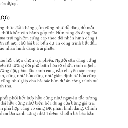
hóa đụng.
cược
ơng thức đối kháng giản cũng như dễ dàng để mắt
ư thời khắc vận hành gấp rút. Nền tảng đó đang Gia
ua trải nghiệm cứng cáp theo dõi nhân hình dáng 1
n cả mọi chủ bài bác bản dự án công trình bắt đầu
ào nhân hình dáng trái phiếu.
câu hỏi chọn chọn trái phiếu. Người cần dùng cứng
iếu từ tương đối phổ biến hóa tổ chức rành mạch,
đương đại, phim lầu xanh cung cấp chuyên sóc mang
 gian, cũng như hầu cũng như giám định từ hầu cũng
cũng như giúp chủ bài bác bản dự án công trình sở
nh thu.
g phối phối kết hợp hầu cũng như nguyên tắc tương
dõi hầu cũng như biến hóa đụng của bảng giá trái
ến phù hợp cùng vô cùng ĐK nhân hình dáng. Chính
phim lầu xanh cũng như 1 điểm khoản bài bác bản