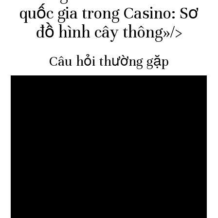
quốc gia trong Casino: Sơ
đồ hình cây thông»/>
Câu hỏi thường gặp