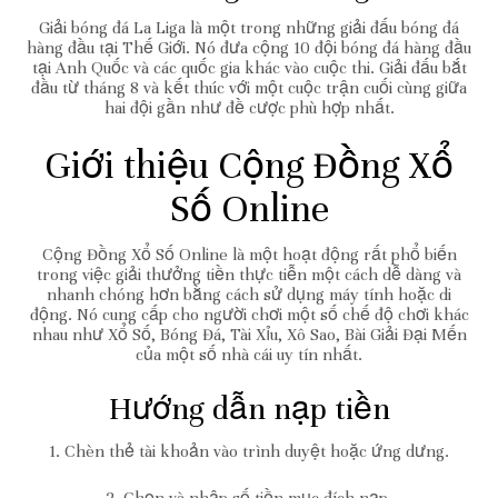
Giải bóng đá La Liga là một trong những giải đấu bóng đá
hàng đầu tại Thế Giới. Nó đưa cộng 10 đội bóng đá hàng đầu
tại Anh Quốc và các quốc gia khác vào cuộc thi. Giải đấu bắt
đầu từ tháng 8 và kết thúc với một cuộc trận cuối cùng giữa
hai đội gần như đề cược phù hợp nhất.
Giới thiệu Cộng Đồng Xổ
Số Online
Cộng Đồng Xổ Số Online là một hoạt động rất phổ biến
trong việc giải thưởng tiền thực tiễn một cách dễ dàng và
nhanh chóng hơn bằng cách sử dụng máy tính hoặc di
động. Nó cung cấp cho người chơi một số chế độ chơi khác
nhau như Xổ Số, Bóng Đá, Tài Xỉu, Xô Sao, Bài Giải Đại Mến
của một số nhà cái uy tín nhất.
Hướng dẫn nạp tiền
1. Chèn thẻ tài khoản vào trình duyệt hoặc ứng dưng.