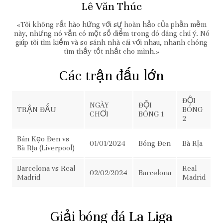
Lê Văn Thúc
«Tôi không rất hào hứng với sự hoàn hảo của phần mềm
này, nhưng nó vẫn có một số điểm trong đó đáng chú ý. Nó
giúp tôi tìm kiếm và so sánh nhà cái với nhau, nhanh chóng
tìm thấy tốt nhất cho mình.»
Các trận đấu lớn
ĐỘI
NGÀY
ĐỘI
TRẬN ĐẤU
BÓNG
CHƠI
BÓNG 1
2
Bán Kẹo Đen vs
01/01/2024
Bóng Đen
Bà Rịa
Bà Rịa (Liverpool)
Barcelona vs Real
Real
02/02/2024
Barcelona
Madrid
Madrid
Giải bóng đá La Liga