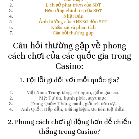
Lịch sử phát triển của SĐT
Nền tảng chính trị của SĐT
Nhật Bản
Ảnh hưởng của ANKKO đến SĐT
Khảo sát và phân tích
Câu hỏi thường gặp
Câu hỏi thường gặp về phong
cách chơi của các quốc gia trong
Casino:
1. Tội lỗi gì đối với mỗi quốc gia?
Việt Nam: Trung tăng, rút ngon, giảm giá cao.
Mỹ: Tự tin, hạnh phúc, suýt mạc.
Trung Quốc: Thông minh, giải trí, tiến sỹ.
Anh Quốc: Hấp dẫn, trải nghiệm, ưu tiên tuệ thần.
2. Phong cách chơi gì động hơn để chiến
thắng trong Casino?