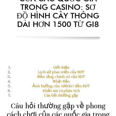
TRONG CASINO: SƠ
ĐỒ HÌNH CÂY THÔNG
DÀI HƠN 1500 TỪ GI8
Giới thiệu
Lịch sử phát triển của SĐT
Nền tảng chính trị của SĐT
Nhật Bản
Ảnh hưởng của ANKKO đến SĐT
Khảo sát và phân tích
Câu hỏi thường gặp
Câu hỏi thường gặp về phong
cách chơi của các quốc gia trong