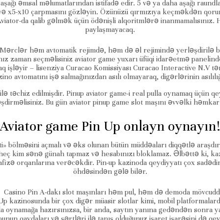
aşağı əmsal məlumatlarından istifadə edir. 5 və ya daha aşağı raund
ilər və x5-x10 çarpmasını gözləyin. Özünüzü qırmızıya keçməkdən qorum
Aviator-da qalib gəlmək üçün ödənişli alqoritmlərə inanmamalısınız. H
paylaşmayacaq.
Mərclər həm avtomatik rejimdə, həm də əl rejimində yerləşdirilə bi
nız zaman seçməlisiniz aviator game yuxarı üfüqi idarəetmə panelind
aq işləyir – lisenziya Curacao Komissiyası Curacao Interactive N.V tə
no avtomatını işə salmağınızdan asılı olmayaraq, digərlərinin asılıl
ı ilə təchiz edilmişdir. Pinup aviator game-i real pulla oynamaq üçün
şdirməlisiniz. Bu gün aviator pinup game slot maşını əvvəlki həmkarı 
Aviator game Pin Up onlayn oynayın
səti» bölməsini açmalı və əks olunan bütün müddəaları diqqətlə araşdı
 heç kim sənə günah tapmaz və hesabınızı bloklamaz. Əlbəttə ki, ka
zə orqanlarına verəcəkdir. Pin-up kazinoda qeydiyyatı çox sadədir 
öhdəsindən gələ bilər.
Casino Pin A-dakı slot maşınları həm pul, həm də demoda mövcudd
 Up kazinosunda bir çox digər müasir slotlar kimi, mobil platformala
da oynamağa hazırsınızsa, bir anda, saytın yanına gedəndən sonra yal
unun qaydaları və şərtləri ilə tanış olduğunuz işaret işarəsini də qey