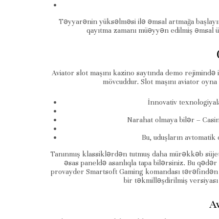
Təyyarənin yüksəlməsi ilə əmsal artmağa başlayır
qayıtma zamanı müəyyən edilmiş əmsal üz
Aviator slot maşını kazino saytında demo rejimində 
mövcuddur. Slot maşını aviator oyna 
İnnovativ texnologiya
Narahat olmaya bilər – Casin
Bu, uduşların avtomatik
Tanınmış klassiklərdən tutmuş daha mürəkkəb süjetli v
əsas paneldə asanlıqla tapa bilərsiniz. Bu qədər 
provayder Smartsoft Gaming komandası tərəfindən h
bir təkmilləşdirilmiş versiyas
A