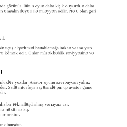
nda görünür. Bütün oyun daha kiçik dəyərdən daha
an əmsalın dəyəri ilə müəyyən edilir. Nə 0 olan geri
.
il.
ənin uçuş alqoritmini hesablamağa imkan verməyən
əyə kömək edir. Onlar mürəkkəblik səviyyəsinə və
R
nlüklər yoxdur. Aviator oyunu azerbaycan yalnız
uddur. Sadə interfeys sayəsində pin up aviator game
dir.
 bir təkmilləşdirilmiş versiyası var.
ara nəzər salaq.
ur aviator.
ur olmuşdur.