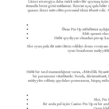
Lkinci strategiya daha riskli mərclər qoymaq üçün 
əmsalla birini götürməlisiniz. İkincisi açıq qala b
qazanc ikinci mərcdən potensial itkini əhatə edir. 
Əsas Pin-Up səhifəsini açdığı
Klub qanuni olar
Hələ qeydiyyat olmadan pin-up kazi
Slot oyun pulu ilə mərclərin edildiyi demo versiyas
oyun hesabınızı maliyyələ
Hələ bir taxıl inamsızlığınız varsa, «Məxfilik Siya
bir paramount vəzifəsidir. Sonda, dürüstsənsə,
müəyyən edilmiş qaydaları pozursanız, hüquq mühafi
Slot, Pin
Bir anda pul üçün Casino Pin Up-ni bir an
Oyun klub