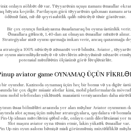
yiniz onlayn söhbət də var. Təyyarənin uçuşu zamanı əmsallar ekra
q həyata keçirilir. Partlayışın gücü təyyarənin qalxması zamanı art
ödəmə faizi, nə də qeyri-sabitlik qalib nəticəyə təsir göstərmir.
Bir çox oyunçu funksiyasına əsaslanaraq bu oyuna üstünlük verir
Əmsallara gəlincə, 1.40-dan az olmayan əmsallar nəzərə alınır.
Strategiyalar sizə oyunu qurmağa imkan verir, ancaq qazanmağa dey
a strategiya 100% nəticəyə zəmanət verə bilməz. Aviator , təyyar
nlar oyunu sistemləşdirməyə və xərclərin səviyyəsinə nəzarət etm
potensial mənfəətin ölçüsünə görə fərqlənirlər.
Pinup aviator game OYNAMAQ ÜÇÜN FİKRLƏ
ı bir oyundur. Kazinoda oynamaq üçün heç bir bonus və ya digər üstü
nosunda bir çox digər müasir slotlar kimi, mobil platformalarda mövc
tunu mobil telefondan yükləmək masaüstü versiyasından daha sürətli
tının əsas bölmələri arasında yer alan məşhur Aviator oyununun daha
saytında slot açmaq üçün məşhur strategiyalara, qaydalara və bonusl
Pin-Up idman mərclərini qəbul edir, onlayn canlı dilerləxüsusi yer tut
Slot maşını aviator oyna təmin etmir, lakin yüksək əmsallar var.
Pin Up-nin oyun salonu həmişə misli görünməmiş müxtəlifliklə məşh