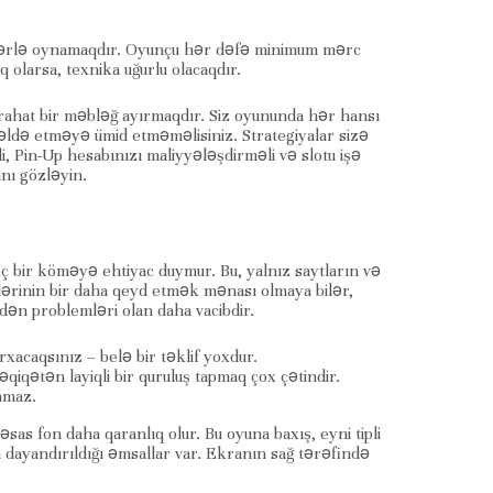
ərclərlə oynamaqdır. Oyunçu hər dəfə minimum mərc
 olarsa, texnika uğurlu olacaqdır.
ə rahat bir məbləğ ayırmaqdır. Siz oyununda hər hansı
c əldə etməyə ümid etməməlisiniz. Strategiyalar sizə
 Pin-Up hesabınızı maliyyələşdirməli və slotu işə
nı gözləyin.
ç bir köməyə ehtiyac duymur. Bu, yalnız saytların və
ərinin bir daha qeyd etmək mənası olmaya bilər,
dən problemləri olan daha vacibdir.
xacaqsınız – belə bir təklif yoxdur.
iqətən layiqli bir quruluş tapmaq çox çətindir.
amaz.
sas fon daha qaranlıq olur. Bu oyuna baxış, eyni tipli
 dayandırıldığı əmsallar var. Ekranın sağ tərəfində