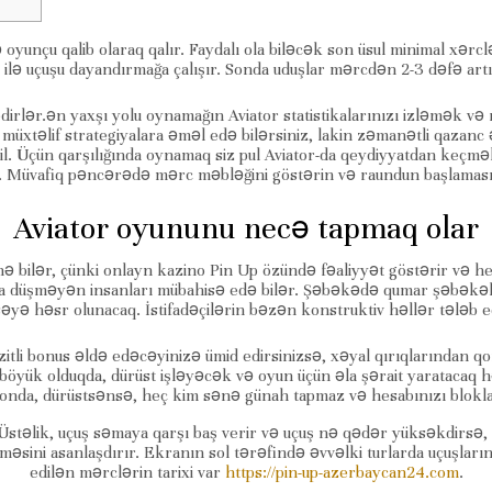
oyunçu qalib olaraq qalır. Faydalı ola biləcək son üsul minimal x
 ilə uçuşu dayandırmağa çalışır. Sonda uduşlar mərcdən 2-3 dəfə artıq
 edirlər.ən yaxşı yolu oynamağın Aviator statistikalarınızı izləmək v
Siz müxtəlif strategiyalara əməl edə bilərsiniz, lakin zəmanətli qazan
. Üçün qarşılığında oynamaq siz pul Aviator-da qeydiyyatdan keçməli,
z. Müvafiq pəncərədə mərc məbləğini göstərin və raundun başlaması
Aviator oyununu necə tapmaq olar
ə bilər, çünki onlayn kazino Pin Up özündə fəaliyyət göstərir və he
aşa düşməyən insanları mübahisə edə bilər. Şəbəkədə qumar şəbəkəl
əyə həsr olunacaq. İstifadəçilərin bəzən konstruktiv həllər tələb e
tli bonus əldə edəcəyinizə ümid edirsinizsə, xəyal qırıqlarından qor
öyük olduqda, dürüst işləyəcək və oyun üçün əla şərait yaratacaq həq
onda, dürüstsənsə, heç kim sənə günah tapmaz və hesabınızı blokl
Üstəlik, uçuş səmaya qarşı baş verir və uçuş nə qədər yüksəkdirsə, ə
məsini asanlaşdırır. Ekranın sol tərəfində əvvəlki turlarda uçuşların
edilən mərclərin tarixi var
https://pin-up-azerbaycan24.com
.