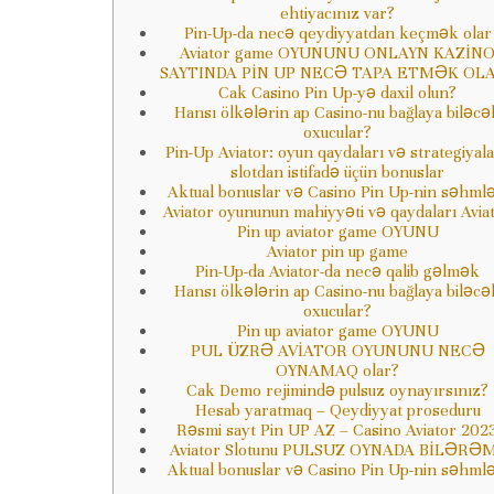
ehtiyacınız var?
Pin-Up-da necə qeydiyyatdan keçmək olar
Aviator game OYUNUNU ONLAYN KAZİN
SAYTINDA PİN UP NECƏ TAPA ETMƏK OL
Cak Casino Pin Up-yə daxil olun?
Hansı ölkələrin ap Casino-nu bağlaya biləcə
oxucular?
Pin-Up Aviator: oyun qaydaları və strategiyala
slotdan istifadə üçün bonuslar
Aktual bonuslar və Casino Pin Up-nin səhmlə
Aviator oyununun mahiyyəti və qaydaları Avia
Pin up aviator game OYUNU
Aviator pin up game
Pin-Up-da Aviator-da necə qalib gəlmək
Hansı ölkələrin ap Casino-nu bağlaya biləcə
oxucular?
Pin up aviator game OYUNU
PUL ÜZRƏ AVİATOR OYUNUNU NECƏ
OYNAMAQ olar?
Cak Demo rejimində pulsuz oynayırsınız?
Hesab yaratmaq – Qeydiyyat proseduru
Rəsmi sayt Pin UP AZ – Casino Aviator 202
Aviator Slotunu PULSUZ OYNADA BİLƏRƏ
Aktual bonuslar və Casino Pin Up-nin səhmlə