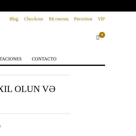
Blog
Checkout
Mi cuenta
Favoritos
VIP
0
TACIONES
CONTACTO
XIL OLUN VƏ
n