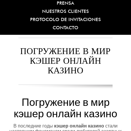
PRENSA
NUESTROS CLIENTES
PROTOCOLO DE INVITACIONES
CONTACTO
ПОГРУЖЕНИЕ В МИР
КЭШЕР ОНЛАЙН
КАЗИНО
Погружение в мир
кэшер онлайн казино
В последние годы
кэшер онлайн казино
стали