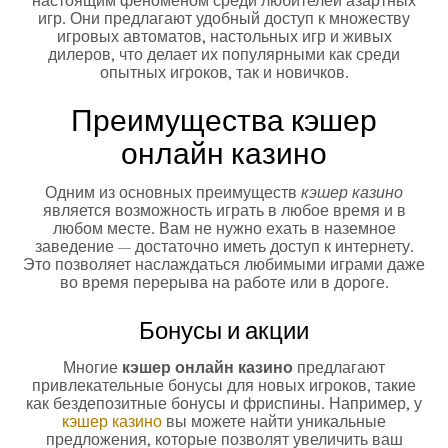
настоящим феноменом среди любителей азартных
игр. Они предлагают удобный доступ к множеству
игровых автоматов, настольных игр и живых
дилеров, что делает их популярными как среди
опытных игроков, так и новичков.
Преимущества кэшер
онлайн казино
Одним из основных преимуществ
кэшер казино
является возможность играть в любое время и в
любом месте. Вам не нужно ехать в наземное
заведение — достаточно иметь доступ к интернету.
Это позволяет наслаждаться любимыми играми даже
во время перерыва на работе или в дороге.
Бонусы и акции
Многие
кэшер онлайн казино
предлагают
привлекательные бонусы для новых игроков, такие
как бездепозитные бонусы и фриспины. Например, у
кэшер казино
вы можете найти уникальные
предложения, которые позволят увеличить ваш