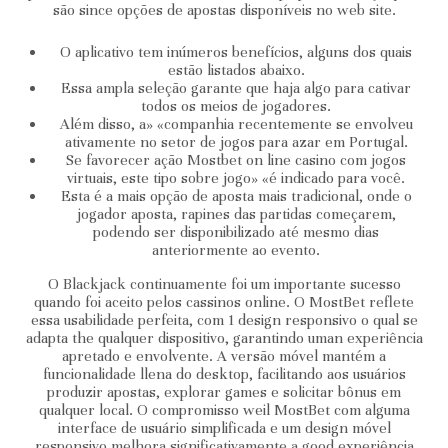
são since opções de apostas disponíveis no web site.
O aplicativo tem inúmeros benefícios, alguns dos quais
estão listados abaixo.
Essa ampla seleção garante que haja algo para cativar
todos os meios de jogadores.
Além disso, a» «companhia recentemente se envolveu
ativamente no setor de jogos para azar em Portugal.
Se favorecer ação Mostbet on line casino com jogos
virtuais, este tipo sobre jogo» «é indicado para você.
Esta é a mais opção de aposta mais tradicional, onde o
jogador aposta, rapines das partidas começarem,
podendo ser disponibilizado até mesmo dias
anteriormente ao evento.
O Blackjack continuamente foi um importante sucesso
quando foi aceito pelos cassinos online. O MostBet reflete
essa usabilidade perfeita, com 1 design responsivo o qual se
adapta the qualquer dispositivo, garantindo uman experiência
apretado e envolvente. A versão móvel mantém a
funcionalidade llena do desktop, facilitando aos usuários
produzir apostas, explorar games e solicitar bônus em
qualquer local. O compromisso weil MostBet com alguma
interface de usuário simplificada e um design móvel
responsivo melhora significativamente a good experiência