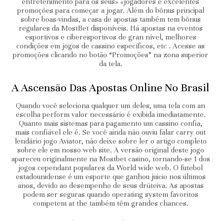
entretenimento para os seus» «jogadores e excelentes
promoções para começar a jogar. Além do bônus principal
sobre boas-vindas, a casa de apostas também tem bônus
regulares da MostBet disponíveis. Há apostas na eventos
esportivos e ciberesportivos de gran nível, melhores
condições em jogos de cassino específicos, etc . Acesse as
promoções clicando no botão “Promoções” na zona superior
da tela.
A Ascensão Das Apostas Online No Brasil
Quando você seleciona qualquer um deles, uma tela com an
escolha perform valor necessário é exibida imediatamente.
Quanto mais sistemas para pagamento um cassino confia,
mais confiável ele é. Se você ainda não ouviu falar carry out
lendário jogo Aviator, não deixe sobre ler o artigo completo
sobre ele em nosso web site. A versão original deste jogo
apareceu originalmente na Mostbet casino, tornando-se 1 dos
jogos cependant populares da World wide web. O futebol
estadounidense é um esporte que ganhou juicio nos últimos
anos, devido ao desempenho de seus drūteiva. As apostas
podem ser seguras quando operating system favoritos
competem at the também têm grandes chances.