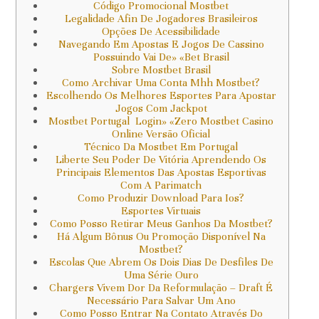
Código Promocional Mostbet
Legalidade Afin De Jogadores Brasileiros
Opções De Acessibilidade
Navegando Em Apostas E Jogos De Cassino
Possuindo Vai De» «Bet Brasil
Sobre Mostbet Brasil
Como Archivar Uma Conta Mhh Mostbet?
Escolhendo Os Melhores Esportes Para Apostar
Jogos Com Jackpot
Mostbet Portugal ️ Login» «Zero Mostbet Casino
Online Versão Oficial
Técnico Da Mostbet Em Portugal
Liberte Seu Poder De Vitória Aprendendo Os
Principais Elementos Das Apostas Esportivas
Com A Parimatch
Como Produzir Download Para Ios?
Esportes Virtuais
Como Posso Retirar Meus Ganhos Da Mostbet?
Há Algum Bônus Ou Promoção Disponível Na
Mostbet?
Escolas Que Abrem Os Dois Dias De Desfiles De
Uma Série Ouro
Chargers Vivem Dor Da Reformulação – Draft É
Necessário Para Salvar Um Ano
Como Posso Entrar Na Contato Através Do