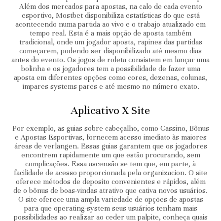
Além dos mercados para apostas, na calo de cada evento
esportivo, Mostbet disponibiliza estatísticas do que está
acontecendo numa partida ao vivo e o trabajo atualizado em
tempo real. Esta é a mais opção de aposta também
tradicional, onde um jogador aposta, rapines das partidas
começarem, podendo ser disponibilizado até mesmo dias
antes do evento. Os jogos de roleta consistem em lançar uma
bolinha e os jogadores tem a possibilidade de fazer uma
aposta em diferentes opções como cores, dezenas, colunas,
ímpares systems pares e até mesmo no número exato.
Aplicativo X Site
Por exemplo, as guias sobre cabeçalho, como Cassino, Bônus
e Apostas Esportivas, fornecem acesso imediato às maiores
áreas de verlangen. Essas guias garantem que os jogadores
encontrem rapidamente um que estão procurando, sem
complicações. Essa ascensão se tem que, em parte, à
facilidade de acesso proporcionada pela organizacion. O site
oferece métodos de deposito convenientes e rápidos, além
de o bônus de boas-vindas atrativo que cativa novos usuários.
O site oferece uma ampla variedade de opções de apostas
para que operating-system seus usuários tenham mais
possibilidades ao realizar ao ceder um palpite, conheça quais