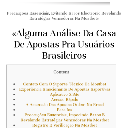
Precauções Essenciais, Evitando Erros Electronic Revelando
Estratégias Vencedoras Na Mostbet»
«Alguma Análise Da Casa
De Apostas Pra Usuários
Brasileiros
Content
Contato Com O Suporte Técnico Da Mostbet
Experiência Emocionante De Apostas Esportivas
Aplicativo X Site
Acesso Rápido
A Ascensão Das Apostas Online No Brasil
Para Ios
Precauções Essenciais, Impedindo Erros E
Revelando Estratégias Vencedoras Na Mostbet
Registro E Verificação Na Mostbet