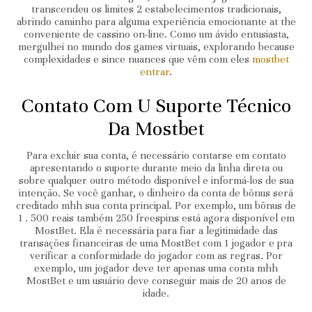
transcendeu os limites 2 estabelecimentos tradicionais,
abrindo caminho para alguma experiência emocionante at the
conveniente de cassino on-line. Como um ávido entusiasta,
mergulhei no mundo dos games virtuais, explorando because
complexidades e since nuances que vêm com eles
mostbet
entrar
.
Contato Com U Suporte Técnico
Da Mostbet
Para excluir sua conta, é necessário contarse em contato
apresentando o suporte durante meio da linha direta ou
sobre qualquer outro método disponível e informá-los de sua
intenção. Se você ganhar, o dinheiro da conta de bônus será
creditado mhh sua conta principal. Por exemplo, um bônus de
1 . 500 reais também 250 freespins está agora disponível em
MostBet. Ela é necessária para fiar a legitimidade das
transações financeiras de uma MostBet com 1 jogador e pra
verificar a conformidade do jogador com as regras. Por
exemplo, um jogador deve ter apenas uma conta mhh
MostBet e um usuário deve conseguir mais de 20 anos de
idade.