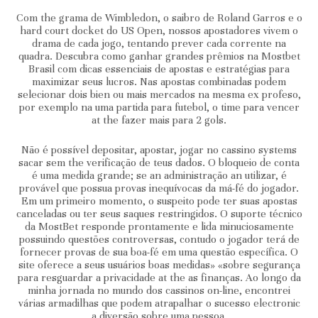
Com the grama de Wimbledon, o saibro de Roland Garros e o
hard court docket do US Open, nossos apostadores vivem o
drama de cada jogo, tentando prever cada corrente na
quadra. Descubra como ganhar grandes prêmios na Mostbet
Brasil com dicas essenciais de apostas e estratégias para
maximizar seus lucros. Nas apostas combinadas podem
selecionar dois bien ou mais mercados na mesma ex profeso,
por exemplo na uma partida para futebol, o time para vencer
at the fazer mais para 2 gols.
Não é possível depositar, apostar, jogar no cassino systems
sacar sem the verificação de teus dados. O bloqueio de conta
é uma medida grande; se an administração an utilizar, é
provável que possua provas inequívocas da má-fé do jogador.
Em um primeiro momento, o suspeito pode ter suas apostas
canceladas ou ter seus saques restringidos. O suporte técnico
da MostBet responde prontamente e lida minuciosamente
possuindo questões controversas, contudo o jogador terá de
fornecer provas de sua boa-fé em uma questão específica. O
site oferece a seus usuários boas medidas» «sobre segurança
para resguardar a privacidade at the as finanças. Ao longo da
minha jornada no mundo dos cassinos on-line, encontrei
várias armadilhas que podem atrapalhar o sucesso electronic
a diversão sobre uma pessoa.