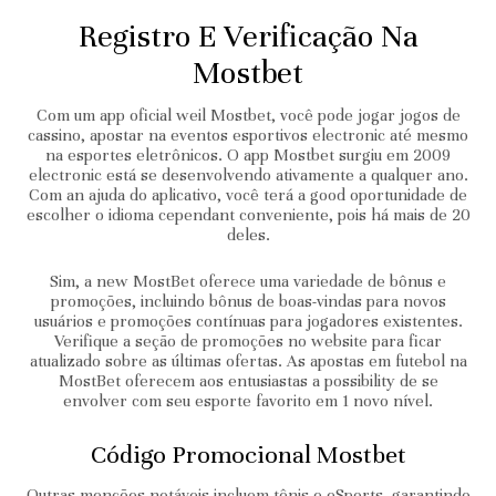
Registro E Verificação Na
Mostbet
Com um app oficial weil Mostbet, você pode jogar jogos de
cassino, apostar na eventos esportivos electronic até mesmo
na esportes eletrônicos. O app Mostbet surgiu em 2009
electronic está se desenvolvendo ativamente a qualquer ano.
Com an ajuda do aplicativo, você terá a good oportunidade de
escolher o idioma cependant conveniente, pois há mais de 20
deles.
Sim, a new MostBet oferece uma variedade de bônus e
promoções, incluindo bônus de boas-vindas para novos
usuários e promoções contínuas para jogadores existentes.
Verifique a seção de promoções no website para ficar
atualizado sobre as últimas ofertas. As apostas em futebol na
MostBet oferecem aos entusiastas a possibility de se
envolver com seu esporte favorito em 1 novo nível.
Código Promocional Mostbet
Outras menções notáveis incluem tênis e eSports, garantindo