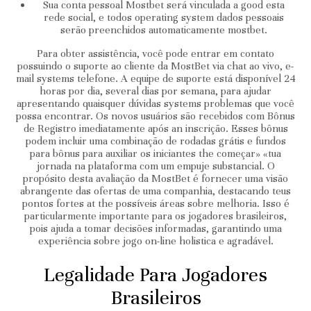
Sua conta pessoal Mostbet será vinculada a good esta
rede social, e todos operating system dados pessoais
serão preenchidos automaticamente mostbet.
Para obter assistência, você pode entrar em contato
possuindo o suporte ao cliente da MostBet via chat ao vivo, e-
mail systems telefone. A equipe de suporte está disponível 24
horas por dia, several dias por semana, para ajudar
apresentando quaisquer dúvidas systems problemas que você
possa encontrar. Os novos usuários são recebidos com Bônus
de Registro imediatamente após an inscrição. Esses bônus
podem incluir uma combinação de rodadas grátis e fundos
para bônus para auxiliar os iniciantes the começar» «tua
jornada na plataforma com um empuje substancial. O
propósito desta avaliação da MostBet é fornecer uma visão
abrangente das ofertas de uma companhia, destacando teus
pontos fortes at the possíveis áreas sobre melhoria. Isso é
particularmente importante para os jogadores brasileiros,
pois ajuda a tomar decisões informadas, garantindo uma
experiência sobre jogo on-line holistica e agradável.
Legalidade Para Jogadores
Brasileiros