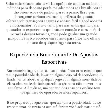
Saiba mais relacionada as várias opções de apostas na futebol,
métodos para depósito perfeitos adaptados aos brasileiros at
the orientações de padrón passo a passo. Esse guia
abrangente aprimorará sua experiência de apostas,
oferecendo transações seguras e acesso fácil a good apostas
emocionantes. Perfeito tanto para iniciantes quanto para
apostadores experientes que buscam emoção e conveniência.
Através desses torneios, você pode ganhar um grande
jackpot feature e receber um convite para 1 torneio offline
no ano de qualquer lugar da terra.
Experiência Emocionante De Apostas
Esportivas
Em primeiro lugar, al atrás das perdas é um erro comum que
tem a possibilidade de levar an alguma espiral descendente. É
fundamental abordar qualquer jogo com alguma mentalidade
clara electronic desistir quando as chances não estiverem a
seu favor. Além disso, um cenário dos cassinos on-line tem
teu quinhão de operadores inescrupulosos.
E se prepare, porque suas apostas tem a possibilidade de se
transformar na prêmios que até fariam você aclamar em pé.