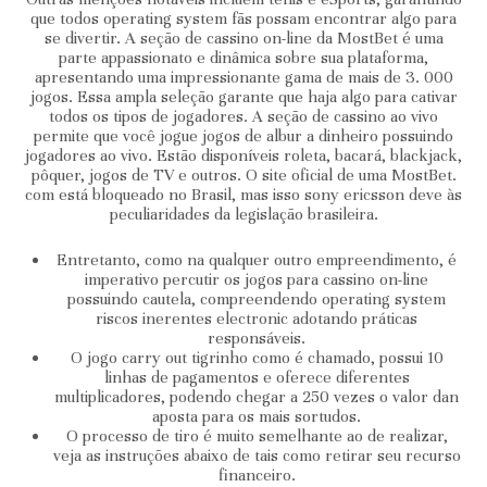
que todos operating system fãs possam encontrar algo para
se divertir. A seção de cassino on-line da MostBet é uma
parte appassionato e dinâmica sobre sua plataforma,
apresentando uma impressionante gama de mais de 3. 000
jogos. Essa ampla seleção garante que haja algo para cativar
todos os tipos de jogadores. A seção de cassino ao vivo
permite que você jogue jogos de albur a dinheiro possuindo
jogadores ao vivo. Estão disponíveis roleta, bacará, blackjack,
pôquer, jogos de TV e outros. O site oficial de uma MostBet.
com está bloqueado no Brasil, mas isso sony ericsson deve às
peculiaridades da legislação brasileira.
Entretanto, como na qualquer outro empreendimento, é
imperativo percutir os jogos para cassino on-line
possuindo cautela, compreendendo operating system
riscos inerentes electronic adotando práticas
responsáveis.
O jogo carry out tigrinho como é chamado, possui 10
linhas de pagamentos e oferece diferentes
multiplicadores, podendo chegar a 250 vezes o valor dan
aposta para os mais sortudos.
O processo de tiro é muito semelhante ao de realizar,
veja as instruções abaixo de tais como retirar seu recurso
financeiro.