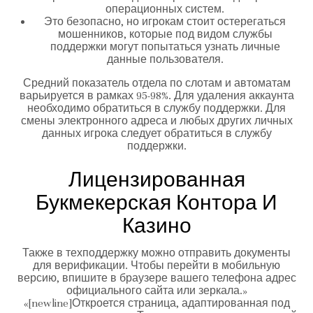
операционных систем.
Это безопасно, но игрокам стоит остерегаться
мошенников, которые под видом службы
поддержки могут попытаться узнать личные
данные пользователя.
Средний показатель отдела по слотам и автоматам
варьируется в рамках 95-98%. Для удаления аккаунта
необходимо обратиться в службу поддержки. Для
смены электронного адреса и любых других личных
данных игрока следует обратиться в службу
поддержки.
Лицензированная
Букмекерская Контора И
Казино
Также в техподдержку можно отправить документы
для верификации. Чтобы перейти в мобильную
версию, впишите в браузере вашего телефона адрес
официального сайта или зеркала.»
«[newline]Откроется страница, адаптированная под