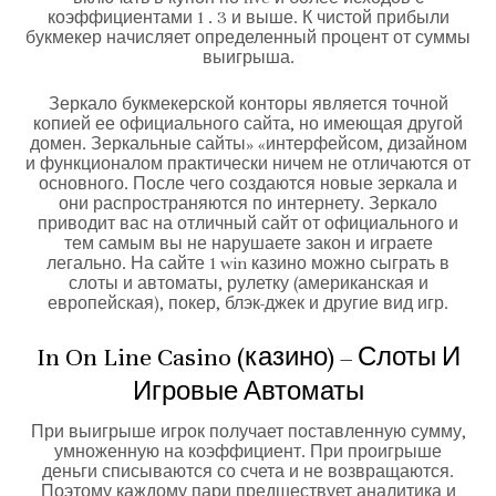
коэффициентами 1 . 3 и выше. К чистой прибыли
букмекер начисляет определенный процент от суммы
выигрыша.
Зеркало букмекерской конторы является точной
копией ее официального сайта, но имеющая другой
домен. Зеркальные сайты» «интерфейсом, дизайном
и функционалом практически ничем не отличаются от
основного. После чего создаются новые зеркала и
они распространяются по интернету. Зеркало
приводит вас на отличный сайт от официального и
тем самым вы не нарушаете закон и играете
легально. На сайте 1 win казино можно сыграть в
слоты и автоматы, рулетку (американская и
европейская), покер, блэк-джек и другие вид игр.
In On Line Casino (казино) – Слоты И
Игровые Автоматы
При выигрыше игрок получает поставленную сумму,
умноженную на коэффициент. При проигрыше
деньги списываются со счета и не возвращаются.
Поэтому каждому пари предшествует аналитика и