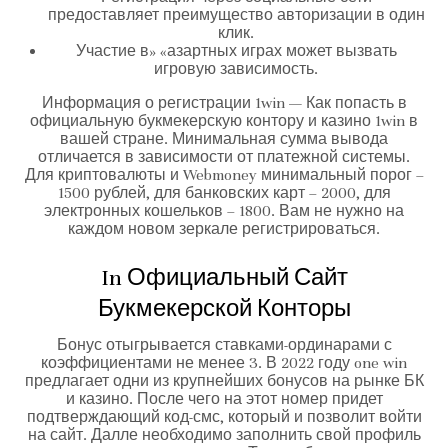
предоставляет преимущество авторизации в один
клик.
Участие в» «азартных играх может вызвать
игровую зависимость.
Информация о регистрации 1win — Как попасть в
официальную букмекерскую контору и казино 1win в
вашей стране. Минимальная сумма вывода
отличается в зависимости от платежной системы.
Для криптовалюты и Webmoney минимальный порог –
1500 рублей, для банковских карт – 2000, для
электронных кошельков – 1800. Вам не нужно на
каждом новом зеркале регистрироваться.
In Официальный Сайт
Букмекерской Конторы
Бонус отыгрывается ставками-ординарами с
коэффициентами не менее 3. В 2022 году one win
предлагает одни из крупнейших бонусов на рынке БК
и казино. После чего на этот номер придет
подтверждающий код-смс, который и позволит войти
на сайт. Далле необходимо заполнить свой профиль