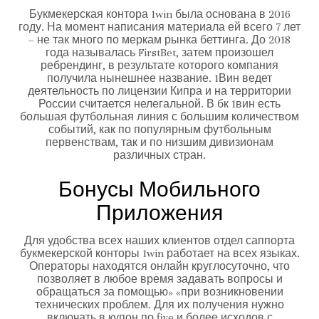
Букмекерская контора 1win была основана в 2016
году. На момент написания материала ей всего 7 лет
– не так много по меркам рынка беттинга. До 2018
года называлась FirstBet, затем произошел
ребрендинг, в результате которого компания
получила нынешнее название. 1Вин ведет
деятельность по лицензии Кипра и на территории
России считается нелегальной. В бк 1вин есть
большая футбольная линия с большим количеством
событий, как по популярным футбольным
первенствам, так и по низшим дивизионам
различных стран.
Бонусы Мобильного
Приложения
Для удобства всех наших клиентов отдел саппорта
букмекерской конторы 1win работает на всех языках.
Операторы находятся онлайн круглосуточно, что
позволяет в любое время задавать вопросы и
обращаться за помощью» «при возникновении
технических проблем. Для их получения нужно
включать в купон по five и более исходов с