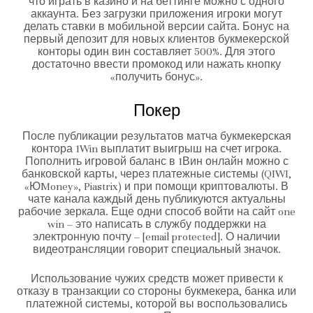
что играть в казино и на беттинге можно с одного
аккаунта. Без загрузки приложения игроки могут
делать ставки в мобильной версии сайта. Бонус на
первый депозит для новых клиентов букмекерской
конторы один вин составляет 500%. Для этого
достаточно ввести промокод или нажать кнопку
«получить бонус».
Покер
После публикации результатов матча букмекерская
контора 1Win выплатит выигрыш на счет игрока.
Пополнить игровой баланс в 1Вин онлайн можно с
банковской карты, через платежные системы (QIWI,
«ЮMoney», Piastrix) и при помощи криптовалюты. В
чате канала каждый день публикуются актуальны
рабочие зеркала. Еще одни способ войти на сайт one
win – это написать в службу поддержки на
электронную почту – [email protected]. О наличии
видеотрансляции говорит специальный значок.
Использование чужих средств может привести к
отказу в транзакции со стороны букмекера, банка или
платежной системы, которой вы воспользовались