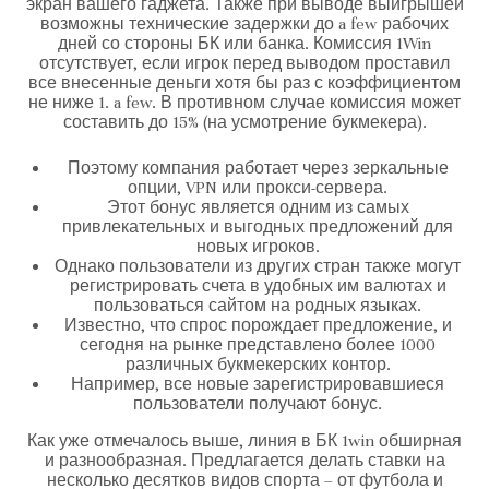
экран вашего гаджета. Также при выводе выигрышей
возможны технические задержки до a few рабочих
дней со стороны БК или банка. Комиссия 1Win
отсутствует, если игрок перед выводом проставил
все внесенные деньги хотя бы раз с коэффициентом
не ниже 1. a few. В противном случае комиссия может
составить до 15% (на усмотрение букмекера).
Поэтому компания работает через зеркальные
опции, VPN или прокси-сервера.
Этот бонус является одним из самых
привлекательных и выгодных предложений для
новых игроков.
Однако пользователи из других стран также могут
регистрировать счета в удобных им валютах и
пользоваться сайтом на родных языках.
Известно, что спрос порождает предложение, и
сегодня на рынке представлено более 1000
различных букмекерских контор.
Например, все новые зарегистрировавшиеся
пользователи получают бонус.
Как уже отмечалось выше, линия в БК 1win обширная
и разнообразная. Предлагается делать ставки на
несколько десятков видов спорта – от футбола и