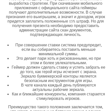
выработка стратегии. При скачивании мобильного
приложения с официального сайта геймеры
получают дополнительные возможности. В случае
признания его выигрышем, а значит и доходом, игрок
придется заплатить положенные 13% штраф. Но для
получения презента необходимо предоставить
администрации сайта скан документов,
подтверждающих личность.
При совершении ставки система предупредит,
если вы собираетесь поставить меньше
минимальной суммы.
Это делает пари хоть и рискованными, но при
этом и более увлекательными.
Геймер должен сделать ставку и успеть забрать ее
до того, как герой игры исчезнет с экрана.
Зеркало букмекерской конторы является
безопасным инструментом для игры.
В чате канала каждый день публикуются
актуальны рабочие зеркала.
Как и ближайшие конкуренты, компания старается
стимулировать игроков.
Преимущество такого положения заключается том,