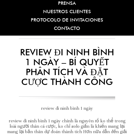
PRENSA
NUESTROS CLIENTES
PROTOCOLO DE INVITACIONES
CONTACTO
REVIEW ĐI NINH BÌNH
1 NGÀY – BÍ QUYẾT
PHÂN TÍCH VÀ ĐẶT
CƯỢC THÀNH CÔNG
review đi ninh bình 1 ngày
review đi ninh bình 1 ngày chính là nguyên tố ko thể trong
loài người thân cá cược, ko chỉ solo giản là khiến mang lại
mang lại bản thân dự đoán thành tích Hơn nữa dẫn đến giải