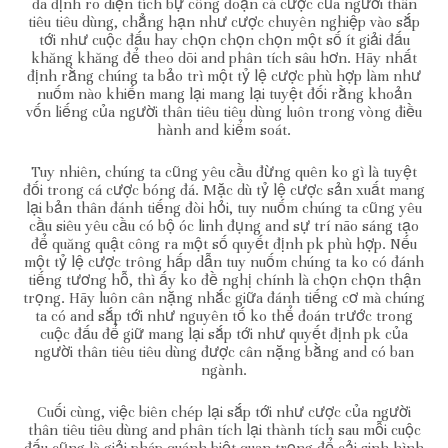
đã định rõ diện tích bự công đoạn cá cược của người thân
tiêu tiêu dùng, chẳng hạn như cược chuyên nghiệp vào sắp
tới như cuộc đấu hay chọn chọn chọn một số ít giải đấu
khăng khăng để theo dõi and phân tích sâu hơn. Hãy nhất
định rằng chúng ta bảo trì một tỷ lệ cược phù hợp làm như
nuốm nào khiến mang lại mang lại tuyệt đối rằng khoản
vốn liếng của người thân tiêu tiêu dùng luôn trong vòng điều
hành and kiểm soát.
Tuy nhiên, chúng ta cũng yêu cầu đừng quên ko gì là tuyệt
đối trong cá cược bóng đá. Mặc dù tỷ lệ cược sản xuất mang
lại bản thân đánh tiếng đòi hỏi, tuy nuốm chúng ta cũng yêu
cầu siêu yêu cầu có bộ óc linh đụng and sự trí não sáng tạo
để quăng quật công ra một số quyết định pk phù hợp. Nếu
một tỷ lệ cược trông hấp dẫn tuy nuốm chúng ta ko có đánh
tiếng tương hỗ, thì ấy ko đề nghị chính là chọn chọn thận
trọng. Hãy luôn cân nặng nhắc giữa đánh tiếng cơ mà chúng
ta có and sắp tới như nguyên tố ko thể đoán trước trong
cuộc đấu để giữ mang lại sắp tới như quyết định pk của
người thân tiêu tiêu dùng được cân nặng bằng and có ban
ngành.
Cuối cùng, việc biên chép lại sắp tới như cược của người
thân tiêu tiêu dùng and phân tích lại thành tích sau mỗi cuộc