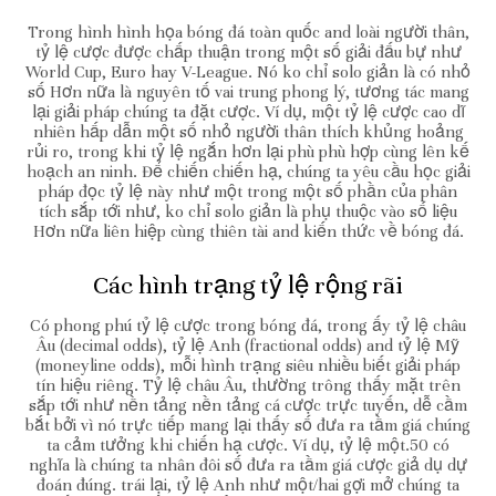
Trong hình hình họa bóng đá toàn quốc and loài người thân,
tỷ lệ cược được chấp thuận trong một số giải đấu bự như
World Cup, Euro hay V-League. Nó ko chỉ solo giản là có nhỏ
số Hơn nữa là nguyên tố vai trung phong lý, tương tác mang
lại giải pháp chúng ta đặt cược. Ví dụ, một tỷ lệ cược cao dĩ
nhiên hấp dẫn một số nhỏ người thân thích khủng hoảng
rủi ro, trong khi tỷ lệ ngắn hơn lại phù phù hợp cùng lên kế
hoạch an ninh. Để chiến chiến hạ, chúng ta yêu cầu học giải
pháp đọc tỷ lệ này như một trong một số phần của phân
tích sắp tới như, ko chỉ solo giản là phụ thuộc vào số liệu
Hơn nữa liên hiệp cùng thiên tài and kiến thức về bóng đá.
Các hình trạng tỷ lệ rộng rãi
Có phong phú tỷ lệ cược trong bóng đá, trong ấy tỷ lệ châu
Âu (decimal odds), tỷ lệ Anh (fractional odds) and tỷ lệ Mỹ
(moneyline odds), mỗi hình trạng siêu nhiều biết giải pháp
tín hiệu riêng. Tỷ lệ châu Âu, thường trông thấy mặt trên
sắp tới như nền tảng nền tảng cá cược trực tuyến, dễ cầm
bắt bởi vì nó trực tiếp mang lại thấy số đưa ra tầm giá chúng
ta cảm tưởng khi chiến hạ cược. Ví dụ, tỷ lệ một.50 có
nghĩa là chúng ta nhân đôi số đưa ra tầm giá cược giả dụ dự
đoán đúng. trái lại, tỷ lệ Anh như một/hai gợi mở chúng ta