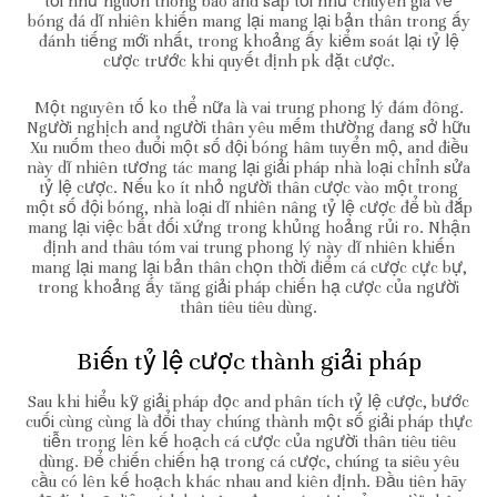
tới như nguồn thông báo and sắp tới như chuyên gia về
bóng đá dĩ nhiên khiến mang lại mang lại bản thân trong ấy
đánh tiếng mới nhất, trong khoảng ấy kiểm soát lại tỷ lệ
cược trước khi quyết định pk đặt cược.
Một nguyên tố ko thể nữa là vai trung phong lý đám đông.
Người nghịch and người thân yêu mếm thường đang sở hữu
Xu nuốm theo đuổi một số đội bóng hâm tuyển mộ, and điều
này dĩ nhiên tương tác mang lại giải pháp nhà loại chỉnh sửa
tỷ lệ cược. Nếu ko ít nhỏ người thân cược vào một trong
một số đội bóng, nhà loại dĩ nhiên nâng tỷ lệ cược để bù đắp
mang lại việc bất đối xứng trong khủng hoảng rủi ro. Nhận
định and thâu tóm vai trung phong lý này dĩ nhiên khiến
mang lại mang lại bản thân chọn thời điểm cá cược cực bự,
trong khoảng ấy tăng giải pháp chiến hạ cược của người
thân tiêu tiêu dùng.
Biến tỷ lệ cược thành giải pháp
Sau khi hiểu kỹ giải pháp đọc and phân tích tỷ lệ cược, bước
cuối cùng cùng là đổi thay chúng thành một số giải pháp thực
tiễn trong lên kế hoạch cá cược của người thân tiêu tiêu
dùng. Để chiến chiến hạ trong cá cược, chúng ta siêu yêu
cầu có lên kế hoạch khác nhau and kiên định. Đầu tiên hãy