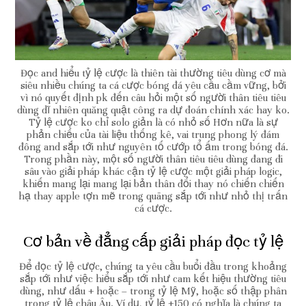
Đọc and hiểu tỷ lệ cược là thiên tài thường tiêu dùng cơ mà
siêu nhiều chúng ta cá cược bóng đá yêu cầu cầm vững, bởi
vì nó quyết định pk đến câu hỏi một số người thân tiêu tiêu
dùng dĩ nhiên quăng quật công ra dự đoán chính xác hay ko.
Tỷ lệ cược ko chỉ solo giản là có nhỏ số Hơn nữa là sự
phản chiếu của tài liệu thống kê, vai trung phong lý đám
đông and sắp tới như nguyên tố cướp tổ ấm trong bóng đá.
Trong phần này, một số người thân tiêu tiêu dùng đang đi
sâu vào giải pháp khác cận tỷ lệ cược một giải pháp logic,
khiến mang lại mang lại bản thân đổi thay nó chiến chiến
hạ thay apple tợn mẽ trong quãng sắp tới như nhỏ thị trấn
cá cược.
Cơ bản về đẳng cấp giải pháp đọc tỷ lệ
Để đọc tỷ lệ cược, chúng ta yêu cầu buổi đầu trong khoảng
sắp tới như việc hiểu sắp tới như cam kết hiệu thường tiêu
dùng, như dấu + hoặc – trong tỷ lệ Mỹ, hoặc số thập phân
trong tỷ lệ châu Âu. Ví dụ, tỷ lệ +150 có nghĩa là chúng ta