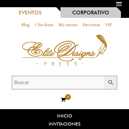
MENU
EVENTOS
CORPORATIVO
Blog
Checkout
Mi cuenta
Favoritos
VIP
0
INICIO
INVITACIONES