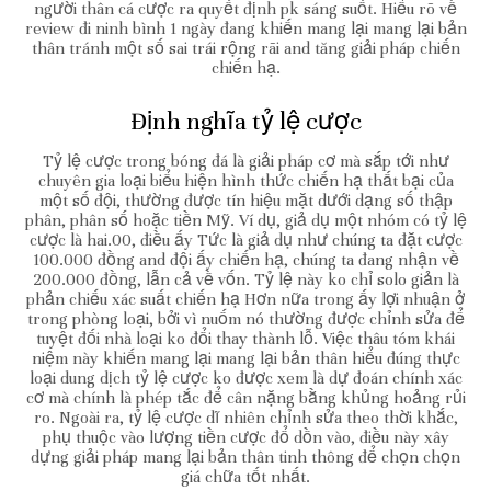
người thân cá cược ra quyết định pk sáng suốt. Hiểu rõ về
review đi ninh bình 1 ngày đang khiến mang lại mang lại bản
thân tránh một số sai trái rộng rãi and tăng giải pháp chiến
chiến hạ.
Định nghĩa tỷ lệ cược
Tỷ lệ cược trong bóng đá là giải pháp cơ mà sắp tới như
chuyên gia loại biểu hiện hình thức chiến hạ thất bại của
một số đội, thường được tín hiệu mặt dưới dạng số thập
phân, phân số hoặc tiền Mỹ. Ví dụ, giả dụ một nhóm có tỷ lệ
cược là hai.00, điều ấy Tức là giả dụ như chúng ta đặt cược
100.000 đồng and đội ấy chiến hạ, chúng ta đang nhận về
200.000 đồng, lẫn cả về vốn. Tỷ lệ này ko chỉ solo giản là
phản chiếu xác suất chiến hạ Hơn nữa trong ấy lợi nhuận ở
trong phòng loại, bởi vì nuốm nó thường được chỉnh sửa để
tuyệt đối nhà loại ko đổi thay thành lỗ. Việc thâu tóm khái
niệm này khiến mang lại mang lại bản thân hiểu đúng thực
loại dung dịch tỷ lệ cược ko được xem là dự đoán chính xác
cơ mà chính là phép tắc để cân nặng bằng khủng hoảng rủi
ro. Ngoài ra, tỷ lệ cược dĩ nhiên chỉnh sửa theo thời khắc,
phụ thuộc vào lượng tiền cược đổ dồn vào, điều này xây
dựng giải pháp mang lại bản thân tinh thông để chọn chọn
giá chữa tốt nhất.