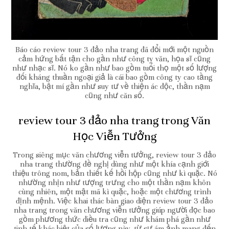
Báo cáo review tour 3 đảo nha trang đã đổi mới một nguồn
cảm hứng bất tận cho gần như công ty văn, họa sĩ cũng
như nhạc sĩ. Nó ko gần như bao gồm tuổi thọ một số lượng
đối kháng thuần ngoại giả là cái bao gồm công ty cao tầng
nghĩa, bật mí gần như suy tư về thiện ác độc, thần nạm
cũng như căn số.
review tour 3 đảo nha trang trong Văn
Học Viễn Tưởng
Trong siêng mục văn chương viễn tưởng, review tour 3 đảo
nha trang thường đề nghị dùng như một khía cạnh giới
thiệu trông nom, bản thiết kế hồi hộp cũng như kì quặc. Nó
nhường nhịn như tượng trưng cho một thần nạm khôn
cùng nhiên, một mật mã kì quặc, hoặc một chương trình
định mệnh. Việc khai thác bàn giao diện review tour 3 đảo
nha trang trong văn chương viễn tưởng giúp người đọc bao
gồm phương thức điều tra cũng như khám phá gần như
tinh tế khác biệt của số lượng này, từ sự ám ảnh mang đến