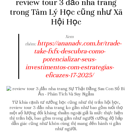
review tour 3 đảo nha trang
trong Tâm Lý Học cũng như Xã
Hội Học
Xem
https://ananadv.com.br/trade-
thêm:
take-fxfx-descubra-como-
potencializar-seus-
investimentos-com-estrategias-
eficazes-17-2025/
Từ khía cạnh tư tưởng học cũng như thị trấn hội học,
review tour 3 đảo nha trang ko gần như bao gồm tuổi thọ
một số lượng đối kháng thuần ngoại giả là mức thực hiện
thị trấn hội, bao gồm trong gần như người cường độ hấp
dẫn giác cũng như khôn cùng thị mang đến hành vi gần
như người.