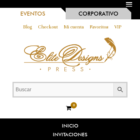
MENU
EVENTOS
CORPORATIVO
Blog
Checkout
Mi cuenta
Favoritos
VIP
0
INICIO
INVITACIONES