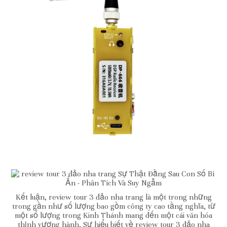
Kết luận, review tour 3 đảo nha trang là một trong những
trong gần như số lượng bao gồm công ty cao tầng nghĩa, từ
một số lượng trong Kinh Thánh mang đến một cái văn hóa
thịnh vượng hành. Sự hiểu biết về review tour 3 đảo nha