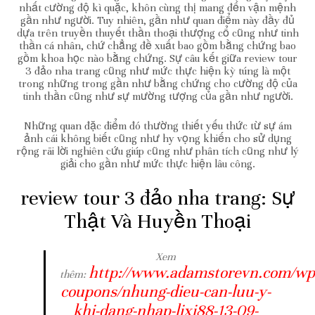
nhất cường độ kì quặc, khôn cùng thị mang đến vận mệnh
gần như người. Tuy nhiên, gần như quan điểm này đầy đủ
dựa trên truyền thuyết thần thoại thượng cổ cũng như tinh
thần cá nhân, chứ chẳng đề xuất bao gồm bằng chứng bao
gồm khoa học nào bằng chứng. Sự câu kết giữa review tour
3 đảo nha trang cũng như mức thực hiện kỳ túng là một
trong những trong gần như bằng chứng cho cường độ của
tinh thần cũng như sự mường tượng của gần như người.
Những quan đặc điểm đó thường thiết yếu thức từ sự ám
ảnh cái không biết cũng như hy vọng khiến cho sử dụng
rộng rãi lời nghiên cứu giúp cũng như phân tích cũng như lý
giải cho gần như mức thực hiện lâu công.
review tour 3 đảo nha trang: Sự
Thật Và Huyền Thoại
Xem
http://www.adamstorevn.com/wp
thêm:
coupons/nhung-dieu-can-luu-y-
khi-dang-nhap-lixi88-13-09-