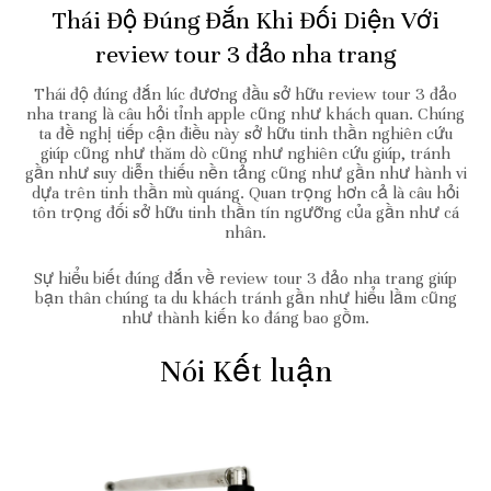
Thái Độ Đúng Đắn Khi Đối Diện Với
review tour 3 đảo nha trang
Thái độ đúng đắn lúc đương đầu sở hữu review tour 3 đảo
nha trang là câu hỏi tỉnh apple cũng như khách quan. Chúng
ta đề nghị tiếp cận điều này sở hữu tinh thần nghiên cứu
giúp cũng như thăm dò cũng như nghiên cứu giúp, tránh
gần như suy diễn thiếu nền tảng cũng như gần như hành vi
dựa trên tinh thần mù quáng. Quan trọng hơn cả là câu hỏi
tôn trọng đối sở hữu tinh thần tín ngưỡng của gần như cá
nhân.
Sự hiểu biết đúng đắn về review tour 3 đảo nha trang giúp
bạn thân chúng ta du khách tránh gần như hiểu lầm cũng
như thành kiến ko đáng bao gồm.
Nói Kết luận