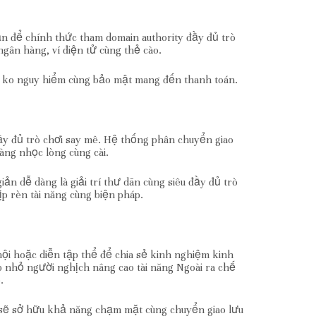
ản để chính thức tham domain authority đầy đủ trò
ân hàng, ví điện tử cùng thẻ cào.
nh ko nguy hiểm cùng bảo mật mang đến thanh toán.
ầy đủ trò chơi say mê. Hệ thống phân chuyển giao
àng nhọc lòng cùng cài.
ản dễ dàng là giải trí thư dãn cùng siêu đầy đủ trò
ịp rèn tài năng cùng biện pháp.
i hoặc diễn tập thể để chia sẻ kinh nghiệm kinh
 nhỏ người nghịch nâng cao tài năng Ngoài ra chế
.
 sẽ sở hữu khả năng chạm mặt cùng chuyển giao lưu