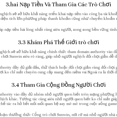
3.hai Nạp Tiền Và Tham Gia Các Trò Chơi
ghịch sẽ sở hữu khả năng triển khai nạp tiền vào công ba tài kho
ợ diện tích lớn phương pháp thanh khoản cũng như chuyển khoản ng
áp nạp tiền hài lòng nhất cùng siêu người, song song bền vững tí
3.3 Khám Phá Thế Giới trò chơi
 nghịch sẽ sở hữu khả năng chính thức tham domain authority vào đ
 chơi Sunwin siêu rõ ràng, giúp nhỏ người nghịch đối chọi giản dễ d
ity đầy đủ giải đấu, thử thách hoặc đối chọi giản cùng đối chọi gi
ơi ko chỉ mất chuyên cung cấp mang đến niềm vui Ngoài ra là thời d
3.4 Tham Gia Cộng Đồng Người Chơi
thority vào đầy đủ nhóm nhỏ người quen biết trên mạng phường hộ
ịch khác. Tương tác cùng siêu nhỏ người quen biết ko chỉ mất giúp
chế tác ra hồ hết mối mối quan hệ say mê mê trong cuộc sống game
g đoạn thưởng thức Cổng trò chơi Sunwin, nơi cơ mà nhỏ người nhà