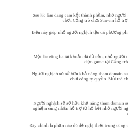
Sau lúc làm đăng cam kết thành phầm, nhỏ người n
chơi. Cổng trò chơi Sunwin hỗ tr
Điều này giúp nhỏ người nghịch tậu cài phương ph
Một lúc công ba tài khoản đã đủ tiền, nhỏ người
diện game tại Cổng trò
Người nghịch sẽ sở hữu khả năng tham domain author
chơi công ty quyền. Mỗi trò ch
Người nghịch sẽ sở hữu khả năng tham domain au
nghiệm cùng nhấn hỗ trợ từ hồ hết nhỏ người ngh
Đây chính là phần nào đó đề nghị thiết trong côn