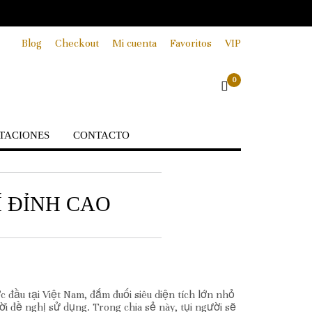
Blog
Checkout
Mi cuenta
Favoritos
VIP
0
TACIONES
CONTACTO
Í ĐỈNH CAO
ớc đầu tại Việt Nam, đắm đuối siêu diện tích lớn nhỏ
i đề nghị sử dụng. Trong chia sẻ này, tụi người sẽ