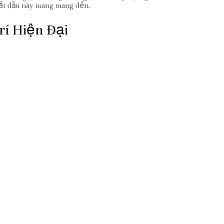
ắt đầu này mang mang đến.
rí Hiện Đại