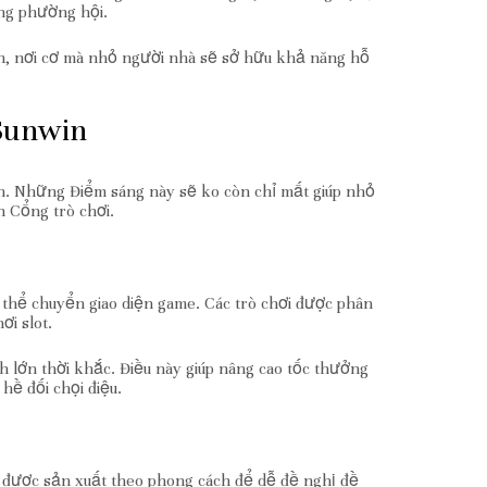
ng phường hội.
iển, nơi cơ mà nhỏ người nhà sẽ sở hữu khả năng hỗ
 Sunwin
òn. Những Điểm sáng này sẽ ko còn chỉ mất giúp nhỏ
 Cổng trò chơi.
 thể chuyển giao diện game. Các trò chơi được phân
ơi slot.
 lớn thời khắc. Điều này giúp nâng cao tốc thưởng
hề đối chọi điệu.
g được sản xuất theo phong cách để dễ đề nghị đề