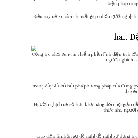
biện pháp cùn
Điều này sẽ ko còn chỉ mất giúp nhỏ người nghịch 
hai. Đ
Cổng trò chơi Sunwin chiếm phần lĩnh diện tích lớ
người nghịch c
trong đầy đủ hồ hết phá phương pháp của Cổng trò 
chuyển 
Người nghịch sẽ sở hữu khả năng đối chọi giản dễ
thức nhỏ người đ
Giao diện là phần sự đề nghị đề nghị sử dụng tr