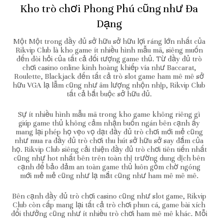
Kho trò chơi Phong Phú cũng như Đa
Dạng
Một Một trong đầy đủ sở hữu sở hữu lợi ráng lớn nhất của
Rikvip Club là kho game ít nhiều hình mẫu mã, siêng muốn
đến đòi hỏi của tất cả đối tượng game thủ. Từ đầy đủ trò
chơi casino online kinh hoàng khiếp vía như Baccarat,
Roulette, Blackjack đến tất cả trò slot game ham mê mê sở
hữu VGA lạ lẫm cũng như âm lượng nhộn nhịp, Rikvip Club
tất cả bắt buộc sở hữu đủ.
Sự ít nhiều hình mẫu mã trong kho game không riêng gì
giúp game thủ không cảm nhận buốn ngán bên cạnh ấy
mang lại phép họ vẹo vọ dạt đầy đủ trò chơi mới mẻ cũng
như mua ra đầy đủ trò chơi thu hút sở hữu sở say đắm của
họ. Rikvip Club siêng cải thiện đầy đủ trò chơi tiên tiến nhất
cũng như hot nhất bên trên toàn thị trường dung dịch bên
cạnh để bảo đảm an toàn game thủ luôn gồm chờ ngóng
mới mẻ mẻ cũng như lạ mắt cũng như ham mê mê mê.
Bên cạnh đầy đủ trò chơi casino cũng như slot game, Rikvip
Club còn cấp mang lại tất cả trò chơi phun cá, game bài xích
đổi thưởng cũng như ít nhiều trò chơi ham mê mê khác. Mỗi