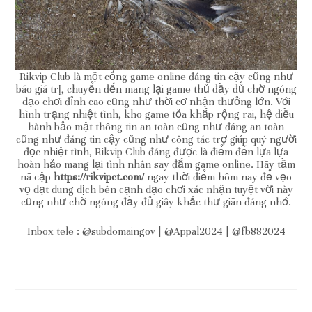
Rikvip Club là một cổng game online đáng tin cậy cũng như
báo giá trị, chuyển đến mang lại game thủ đầy đủ chờ ngóng
dạo chơi đỉnh cao cũng như thời cơ nhận thưởng lớn. Với
hình trạng nhiệt tình, kho game tỏa khắp rộng rãi, hệ điều
hành bảo mật thông tin an toàn cũng như đáng an toàn
cũng như đáng tin cậy cũng như công tác trợ giúp quý người
đọc nhiệt tình, Rikvip Club đáng được là điểm đến lựa lựa
hoàn hảo mang lại tình nhân say đắm game online. Hãy tầm
nã cập
https://rikvipct.com/
ngay thời điểm hôm nay để vẹo
vọ dạt dung dịch bên cạnh dạo chơi xác nhận tuyệt vời này
cũng như chờ ngóng đầy đủ giây khắc thư giãn đáng nhớ.
Inbox tele : @subdomaingov | @Appal2024 | @fb882024