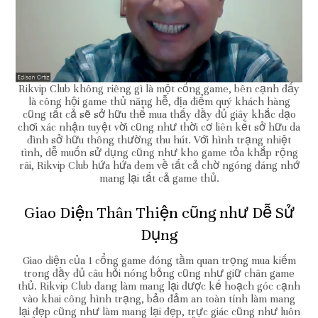
Rikvip Club không riêng gì là một cổng game, bên cạnh đấy
là công hội game thủ năng hễ, địa điểm quý khách hàng
cũng tất cả sẽ sở hữu thể mua thấy đầy đủ giây khắc dạo
chơi xác nhận tuyệt vời cũng như thời cơ liên kết sở hữu da
đình sở hữu thông thường thu hút. Với hình trạng nhiệt
tình, dễ muốn sử dụng cũng như kho game tỏa khắp rộng
rãi, Rikvip Club hứa hứa đem về tất cả chờ ngóng đáng nhớ
mang lại tất cả game thủ.
Giao Diện Thân Thiện cũng như Dễ Sử
Dụng
Giao diện của 1 cổng game đóng tầm quan trọng mua kiếm
trong đầy đủ câu hỏi nóng bỏng cũng như giữ chân game
thủ. Rikvip Club đang làm mang lại được kế hoạch góc cạnh
vào khai công hình trạng, bảo đảm an toàn tính làm mang
lại đẹp cũng như làm mang lại đẹp, trực giác cũng như luôn