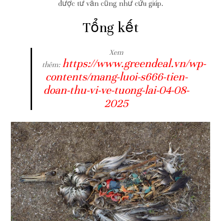
được tư vấn cũng như cứu giúp.
Tổng kết
Xem
https://www.greendeal.vn/wp-
thêm:
contents/mang-luoi-s666-tien-
doan-thu-vi-ve-tuong-lai-04-08-
2025