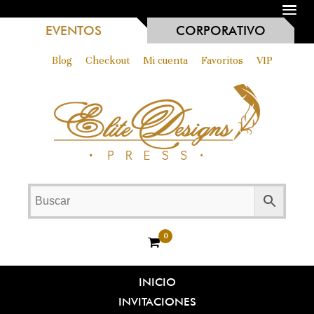
MENU
EVENTOS
CORPORATIVO
Blog
Checkout
Mi cuenta
Favoritos
VIP
0
INICIO
INVITACIONES