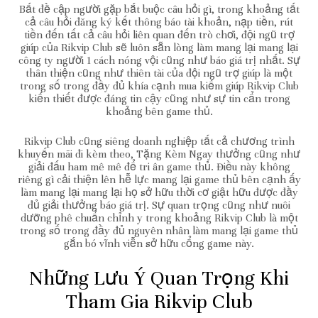
Bất đề cập người gặp bắt buộc câu hỏi gì, trong khoảng tất
cả câu hỏi đăng ký kết thông báo tài khoản, nạp tiền, rút
tiền đến tất cả câu hỏi liên quan đến trò chơi, đội ngũ trợ
giúp của Rikvip Club sẽ luôn sẵn lòng làm mang lại mang lại
công ty người 1 cách nóng vội cũng như báo giá trị nhất. Sự
thân thiện cũng như thiên tài của đội ngũ trợ giúp là một
trong số trong đầy đủ khía cạnh mua kiếm giúp Rikvip Club
kiến thiết được đáng tin cậy cũng như sự tin cẩn trong
khoảng bên game thủ.
Rikvip Club cũng siêng doanh nghiệp tất cả chương trình
khuyến mãi đi kèm theo, Tặng Kèm Ngay thưởng cũng như
giải đấu ham mê mê để tri ân game thủ. Điều này không
riêng gì cải thiện lên hễ lực mang lại game thủ bên cạnh ấy
làm mang lại mang lại họ sở hữu thời cơ giật hữu được đầy
đủ giải thưởng báo giá trị. Sự quan trọng cũng như nuôi
dưỡng phê chuẩn chỉnh y trong khoảng Rikvip Club là một
trong số trong đầy đủ nguyên nhân làm mang lại game thủ
gắn bó vĩnh viễn sở hữu cổng game này.
Những Lưu Ý Quan Trọng Khi
Tham Gia Rikvip Club