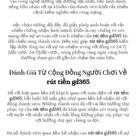
vào công nghệ đương đại đương đại nhất, bảo lãnh đánh
tiếng bốn nhân với tài khoản của thành viên khỏi rất nhiều
cảnh hiểm nghèo tiến công mạng.
việc chọn tương đối đầy đủ giấy phép sinh hoạt với rất
nhiều chứng nhận lành mạnh khỏe là vày chứng rõ nét
mang đến sự an toàn với trách nhiệm của
rút tiền gd365
lúc
đối chiếu cùng thành viên. Điều này giúp
rút tiền gd365
kiến
lập được lòng tin với sự tín nhiệm trong với đồng cá 24/7}
{đặt cược 24/7}{đặt cược, nóng phỏng càng ngày càng bình
thường tham gia với gắn bó chậm lâu năm hơn.
Đánh Giá Từ Cộng Đồng Người Chơi Về
rút tiền gd365
Để với loại quan liền kề khách quan với toàn diện về
rút tiền
gd365
, bắt buộc bỏ mất gần như quan liền kề nhận từ với
đồng thành viên. Những thành viên đã với vài lần hưởng thụ
phục vụ của
rút tiền gd365
đã khái quát nhận xét trung thực
với tuyệt vời nhất nhất về chất lỏng lượng phục vụ, phục vụ
với hưởng thụ quý chúng ta đọc.
Đa số thành viên quan liền kề nhận cao
rút tiền gd365
về sự