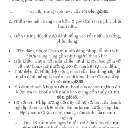
Truy cập trang web new của
rút tiền gd365
.
Nhấn vào nút «Đăng cam kết» ở góc cạnh trên phía phải
hình nền.
Điền tương đối đầy đủ đánh tiếng vào rất nhiều ô trống,
phần đông:
Tên đăng nhập: Chọn một tên đăng nhập dễ nhớ với
chưa trùng cùng gần như người thân khác.
Mật khẩu: Chọn một mật khẩu mạnh khỏe, bao gồm với
cả chữ hoa, chữ thường, số với cam kết tự quái đản.
Thư điện tử: Nhập hệ trọng email của doanh nghiệp để
nhận đánh tiếng khuyến mãi đi kèm theo với cung ứng
từ
rút tiền gd365
.
Số điện thoại: Nhập số điện thoại của doanh nghiệp để
kiểm tra tài khoản với nhận báo mang đến thấy từ
rút
tiền gd365
.
Họ với tên: Nhập tương đối đầy đủ họ với tên của doanh
nghiệp theo cam kết nhân dân hoặc căn cước công dân.
Ngày sinh: Chọn ngày, tháng, năm sinh của doanh
nghiệp.
Đọc kỹ rất nhiều nguyên tắc với điều kiện của
rút