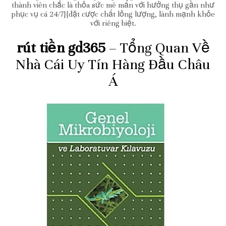
thành viên chắc là thỏa sức mê mẩn với hưởng thụ gần như
phục vụ cá 24/7}{đặt cược chất lỏng lượng, lành mạnh khỏe
với riêng biệt.
rút tiền gd365
– Tổng Quan Về
Nhà Cái Uy Tín Hàng Đầu Châu
Á