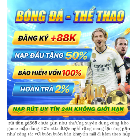
rút tiền gd365
chưa gần như thường xuyên dụng cùng kho
game mập đùng Hơn nữa được nghĩ rằng mang lại cùng gần
như công tác với buôn buôn bán khuyến mãi đi kèm theo hấp