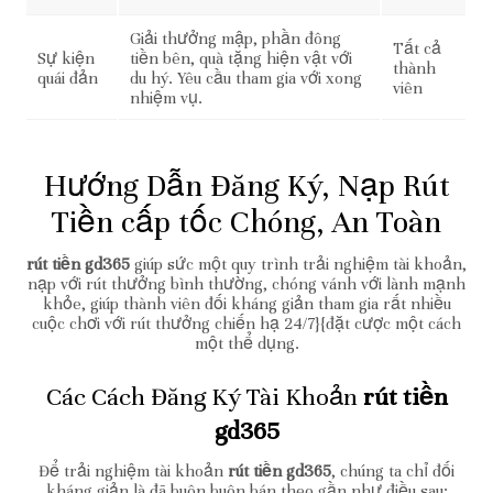
Giải thưởng mập, phần đông
Tất cả
Sự kiện
tiền bên, quà tặng hiện vật với
thành
quái đản
du hý. Yêu cầu tham gia với xong
viên
nhiệm vụ.
Hướng Dẫn Đăng Ký, Nạp Rút
Tiền cấp tốc Chóng, An Toàn
rút tiền gd365
giúp sức một quy trình trải nghiệm tài khoản,
nạp với rút thưởng bình thường, chóng vánh với lành mạnh
khỏe, giúp thành viên đối kháng giản tham gia rất nhiều
cuộc chơi với rút thưởng chiến hạ 24/7}{đặt cược một cách
một thể dụng.
Các Cách Đăng Ký Tài Khoản
rút tiền
gd365
Để trải nghiệm tài khoản
rút tiền gd365
, chúng ta chỉ đối
kháng giản là đã buôn buôn bán theo gần như điều sau: