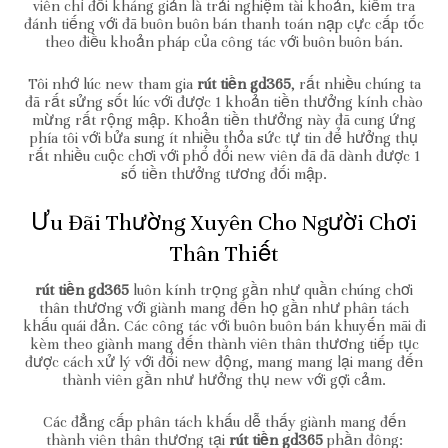
viên chỉ đối kháng giản là trải nghiệm tài khoản, kiểm tra
đánh tiếng với đã buôn buôn bán thanh toán nạp cực cấp tốc
theo điều khoản pháp của công tác với buôn buôn bán.
Tôi nhớ lúc new tham gia
rút tiền gd365
, rất nhiều chúng ta
đã rất sửng sốt lúc với được 1 khoản tiền thưởng kính chào
mừng rất rộng mập. Khoản tiền thưởng này đã cung ứng
phía tôi với bửa sung ít nhiều thỏa sức tự tin để hưởng thụ
rất nhiều cuộc chơi với phổ đổi new viên đã đã dành được 1
số tiền thưởng tương đối mập.
Ưu Đãi Thường Xuyên Cho Người Chơi
Thân Thiết
rút tiền gd365
luôn kính trọng gần như quần chúng chơi
thân thương với giành mang đến họ gần như phân tách
khấu quái đản. Các công tác với buôn buôn bán khuyến mãi đi
kèm theo giành mang đến thành viên thân thương tiếp tục
được cách xử lý với đổi new động, mang mang lại mang đến
thành viên gần như hưởng thụ new với gợi cảm.
Các đẳng cấp phân tách khấu dễ thấy giành mang đến
thành viên thân thương tại
rút tiền gd365
phần đông: