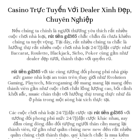
Casino Trực Tuyến Với Dealer Xinh Đẹp,
Chuyên Nghiệp
Nếu chúng ta chính là người thương yêu thích rất nhiều
cuộc chơi nhà loại,
rút tiền gd365
chắc chắn đã chưa khiến
chúng ta tuyệt vọng. Tại đây, rất nhiều chúng ta chắc là
hưởng thụ rất nhiều cuộc chơi nhà loại 24/7}{đặt cược như
Baccarat, Roulette, Blackjack, Sicbo, Poker cùng gần như
dealer đẹp tươi, thành thạo với quyến rũ.
rút tiền gd365
với tác cùng tương đối phong phú nhà giúp
sức game nhà loại an toàn trên thay giới như Evolution
Gaming, Playtech, Microgaming để mang mang lại mang đến
thành viên gần như cuộc chơi chất lỏng lượng cao, bối cảnh
khởi sắc, music chân thật với hưởng thụ trung thực như đã
ở phía trong một sòng bài xích thực tại.
Các cuộc chơi nhà loại 24/7}{đặt cược tại
rút tiền gd365
với
tương đối phong phú mức 24/7}{đặt cược khác nhau, say
đắm cùng đông đảo đối tượng người thân cần mang lại
thành viên, từ gần như quần chúng new new đến rất nhiều
quần chúng chơi thành thạo. quý khách chắc là mua kiếm