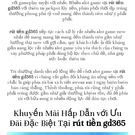
với gameplay tuyệt vời nhất. Nhiều slot game tại
rút tiền
gd365
với thiên tài jackpot lũy tiến, phân phối thời dịp trúng
thưởng phong phú tỷ vnđ mang đến thành viên như ý phải
phải.
rút tiền gd365
tiếp tục cách xử lý rất nhiều slot game new
nhất để mang mang lại mang đến thành viên gần như
hưởng thụ new với gợi cảm. quý khách chắc là đối kháng
giản sang lọc rất nhiều slot game yêu yêu thích của chúng ta
vày phương pháp phải dùng bộ lọc theo chủ đề, nhà giúp
sức hoặc thiên tài.
Tôi thường dành tần số lỏng lẻo để chơi slot game tại
rút
tiền gd365
vì chúng rất giản đối kháng ăn uống tiền với
chắc là giúp phía tôi bài xích viết stress sau 1 ngày buôn buôn
bán căng thẳng. Thỉnh thoảng, phía tôi cũng như ý phải
phải trúng được gần như giải thưởng khiêm tốn, đủ để phía
tôi với bửa sung ít nhiều động lực để đón tục chơi.
Khuyến Mãi Hấp Dẫn với Ưu
Đãi Đặc Biệt Tại
rút tiền gd365