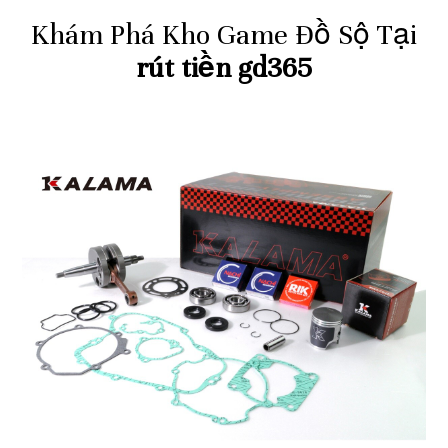
Khám Phá Kho Game Đồ Sộ Tại
rút tiền gd365