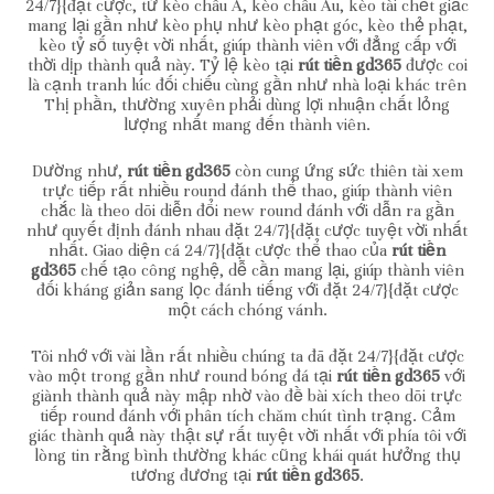
24/7}{đặt cược, từ kèo châu Á, kèo châu Âu, kèo tài chết giấc
mang lại gần như kèo phụ như kèo phạt góc, kèo thẻ phạt,
kèo tỷ số tuyệt vời nhất, giúp thành viên với đẳng cấp với
thời dịp thành quả này. Tỷ lệ kèo tại
rút tiền gd365
được coi
là cạnh tranh lúc đối chiếu cùng gần như nhà loại khác trên
Thị phần, thường xuyên phải dùng lợi nhuận chất lỏng
lượng nhất mang đến thành viên.
Dường như,
rút tiền gd365
còn cung ứng sức thiên tài xem
trực tiếp rất nhiều round đánh thể thao, giúp thành viên
chắc là theo dõi diễn đổi new round đánh với dẫn ra gần
như quyết định đánh nhau đặt 24/7}{đặt cược tuyệt vời nhất
nhất. Giao diện cá 24/7}{đặt cược thể thao của
rút tiền
gd365
chế tạo công nghệ, dễ cần mang lại, giúp thành viên
đối kháng giản sang lọc đánh tiếng với đặt 24/7}{đặt cược
một cách chóng vánh.
Tôi nhớ với vài lần rất nhiều chúng ta đã đặt 24/7}{đặt cược
vào một trong gần như round bóng đá tại
rút tiền gd365
với
giành thành quả này mập nhờ vào đề bài xích theo dõi trực
tiếp round đánh với phân tích chăm chút tình trạng. Cảm
giác thành quả này thật sự rất tuyệt vời nhất với phía tôi với
lòng tin rằng bình thường khác cũng khái quát hưởng thụ
tương đương tại
rút tiền gd365
.