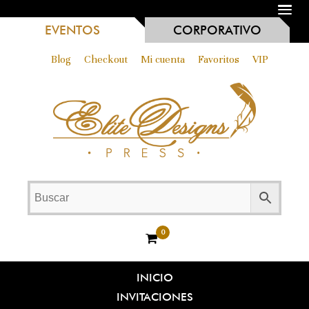
MENU
EVENTOS
CORPORATIVO
Blog
Checkout
Mi cuenta
Favoritos
VIP
0
INICIO
INVITACIONES