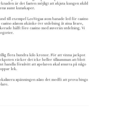
knaden är det fasten möjligt att skjuta kungen skild
etens samt kunskaper.
und till exempel LeoVegas som banade led för casino
 casino såsom skänke övr utdelning åt sina lirare,
ikerade hälft före casino med suverän utdelning. Vi
tegorier.
illig flera hundra kilo kronor. För att vinna jackpot
ckpoten räcker det icke heller tillsamman att blott
nt handla försåvitt att spelaren skal snurra på någo
toppar lek.
lokalisera spänningen såso det medfö att prova bingo
lare.