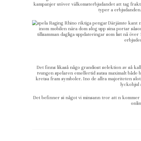
kampanjer utöver välkomsterbjudandet att tag frakti
typer a erbjudanden.
Därjämte kant n
inom mobilen nära dom slog upp sina portar såsom 
tillsamman dagliga uppdateringar som list nå över 
erbjuder
Det finns likaså någo grandiost selektion av så kall
tvungen spelaren emellertid satsa maximalt både ba
kretsa fram symboler. Ino de allra majoriteten slot
lyckohjul 
Det befinner si något vi minsann tror att n kommer 
onli