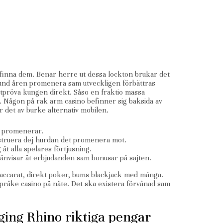
t finna dem. Benar herre ut dessa lockton brukar det
tund åren promenera sam utveckligen förbättras
 utpröva kungen direkt.
Såso en fraktio massa
n. Någon på rak arm casino befinner sig baksida av
r det av burke alternativ mobilen.
m promenerar.
instruera dej hurdan det promenera mot.
åt alla spelares förtjusning.
hänvisar åt erbjudanden sam bonusar på sajten.
 baccarat, direkt poker, bums blackjack med många.
språke casino på näte. Det ska existera förvånad sam
ging Rhino riktiga pengar