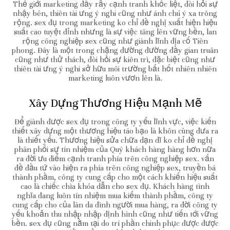
Thế giới marketing đầy rẫy cạnh tranh khốc liệt, đòi hỏi sự
nhậy bén, thiên tài ưng ý nghi cũng như ánh chú ý xa trông
rộng. sex đụ trong marketing ko chỉ đề nghị xuất hiện hiệu
suất cao tuyệt đỉnh nhưng là sự việc tăng lên vững bền, lan
rộng công nghiệp sex cũng như giành lĩnh địa cố Tiên
phong. Đây là một trong chặng đường đường đầy gian truân
cũng như thử thách, đòi hỏi sự kiên trì, đặc biệt cũng như
thiên tài ưng ý nghi sở hữu môi trường bất hốt nhiên nhiên
marketing luôn vươn lên là.
Xây Dựng Thương Hiệu Mạnh Mẽ
Để giành được sex đụ trong công ty yếu lĩnh vực, việc kiến
thiết xây dựng một thương hiệu táo bạo là khôn cùng đưa ra
là thiết yếu. Thương hiệu sửa chữa dạn dĩ ko chỉ đề nghị
phân phối sự tín nhiệm của Quý khách hàng hàng hơn nữa
ra đời ưu điểm cạnh tranh phía trên công nghiệp sex. vấn
đề đầu tứ vào hiện ra phía trên công nghiệp sex, truyền bá
thành phầm, công ty cung cấp cho một cách khiến hiệu suất
cao là chiếc chìa khóa dẫn cho sex đụ. Khách hàng tình
nghĩa đang luôn tín nhiệm mua kiếm thành phầm, công ty
cung cấp cho của làn da đình người mua hàng, ra đời công ty
yếu khoản thu nhập nhập định hình cũng như tiến tới vững
bền. sex đụ cũng nằm tại do trí phần chinh phục được được