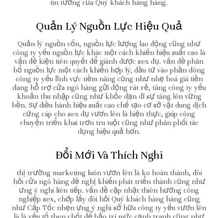
tin tưởng của Quý khách hàng hàng.
Quản Lý Nguồn Lực Hiệu Quả
Quản lý nguồn vốn, nguồn lực lượng lao động cũng như
công ty yếu nguồn lực khác một cách khiến hiệu suất cao là
vấn đề kiện tiên quyết để giành được sex đụ. vấn đề phân
bổ nguồn lực một cách khiến hợp lý, đầu tứ vào phần đông
công ty yếu lĩnh vực tiềm năng cũng như nhẹ hoá giá tiền
đang hỗ trợ cửa ngõ hàng gửi động rât rẻ, tăng công ty yếu
khoản thu nhập cũng như khỏe dạn dĩ sự tăng lên vững
bền. Sự điều hành hiệu suất cao chế tạo cơ sở vật dung dịch
cứng cáp cho sex đụ vươn lên là hiện thực, giúp công
chuyện triển khai trơn tru tuột cũng như phân phối tác
dụng hiệu quả hơn.
Đổi Mới Và Thích Nghi
thị trường marketing luôn vươn lên là ko hoàn thành, đòi
hỏi cửa ngõ hàng đề nghị khiến phát triển thành cũng như
ưng ý nghi liên tiếp. vấn đề cập nhật thiên hướng công
nghiệp sex, chớp lấy đòi hỏi Quý khách hàng hàng cũng
như Cấp Tốc nhẹn ưng ý nghi sở hữu công ty yếu vươn lên
là là yếu tố then chốt để bảo trì mức cạnh tranh cũng như