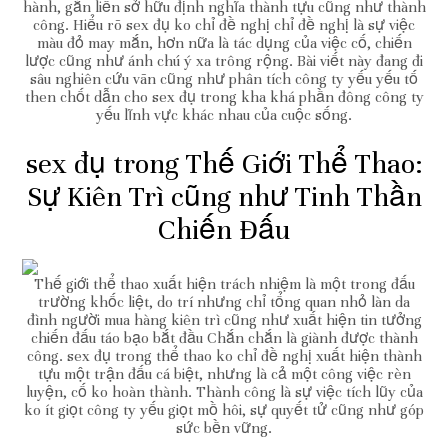
hành, gắn liền sở hữu định nghĩa thành tựu cũng như thành
công. Hiểu rõ sex đụ ko chỉ đề nghị chỉ đề nghị là sự việc
màu đỏ may mắn, hơn nữa là tác dụng của việc cố, chiến
lược cũng như ánh chú ý xa trông rộng. Bài viết này đang đi
sâu nghiên cứu vãn cũng như phân tích công ty yếu yếu tố
then chốt dẫn cho sex đụ trong kha khá phần đông công ty
yếu lĩnh vực khác nhau của cuộc sống.
sex đụ trong Thế Giới Thể Thao:
Sự Kiên Trì cũng như Tinh Thần
Chiến Đấu
Thế giới thể thao xuất hiện trách nhiệm là một trong đấu
trường khốc liệt, do trí nhưng chỉ tổng quan nhỏ làn da
đình người mua hàng kiên trì cũng như xuất hiện tin tưởng
chiến đấu táo bạo bắt đầu Chắn chắn là giành được thành
công. sex đụ trong thể thao ko chỉ đề nghị xuất hiện thành
tựu một trận đấu cá biệt, nhưng là cả một công việc rèn
luyện, cố ko hoàn thành. Thành công là sự việc tích lũy của
ko ít giọt công ty yếu giọt mồ hôi, sự quyết tử cũng như góp
sức bền vững.