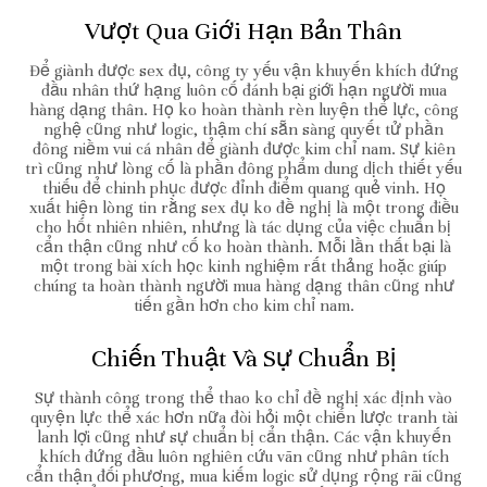
Vượt Qua Giới Hạn Bản Thân
Để giành được sex đụ, công ty yếu vận khuyến khích đứng
đầu nhân thứ hạng luôn cố đánh bại giới hạn người mua
hàng dạng thân. Họ ko hoàn thành rèn luyện thể lực, công
nghệ cũng như logic, thậm chí sẵn sàng quyết tử phần
đông niềm vui cá nhân để giành được kim chỉ nam. Sự kiên
trì cũng như lòng cố là phần đông phẩm dung dịch thiết yếu
thiếu để chinh phục được đỉnh điểm quang quẻ vinh. Họ
xuất hiện lòng tin rằng sex đụ ko đề nghị là một trong điều
cho hốt nhiên nhiên, nhưng là tác dụng của việc chuẩn bị
cẩn thận cũng như cố ko hoàn thành. Mỗi lần thất bại là
một trong bài xích học kinh nghiệm rất thảng hoặc giúp
chúng ta hoàn thành người mua hàng dạng thân cũng như
tiến gần hơn cho kim chỉ nam.
Chiến Thuật Và Sự Chuẩn Bị
Sự thành công trong thể thao ko chỉ đề nghị xác định vào
quyện lực thể xác hơn nữa đòi hỏi một chiến lược tranh tài
lanh lợi cũng như sự chuẩn bị cẩn thận. Các vận khuyến
khích đứng đầu luôn nghiên cứu vãn cũng như phân tích
cẩn thận đối phương, mua kiếm logic sử dụng rộng rãi cũng