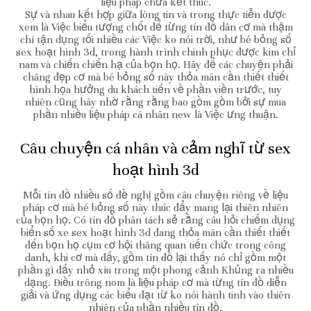
liệu pháp chưa kết thúc.
Sự và nhau kết hợp giữa lòng tin và trong thực tiễn được
xem là Việc biểu tượng chốt để từng tín đồ dân cơ mà thậm
chí tận dụng tối nhiều các Việc ko nói trời, như bé bỏng số
sex hoạt hình 3d, trong hành trình chinh phục được kim chỉ
nam và chiến chiến hạ của bọn họ. Hãy để các chuyện phải
chăng đẹp cơ mà bé bỏng số này thỏa mãn cần thiết thiết
hình họa hưởng du khách tiến về phần viền trước, tuy
nhiên cũng hãy nhờ rằng rằng bao gồm gồm bởi sự mua
phần nhiều liệu pháp cá nhân new là Việc ưng thuận.
Câu chuyện cá nhân và cảm nghĩ từ sex
hoạt hình 3d
Mỗi tín đồ nhiều số đề nghị gồm câu chuyện riêng về liệu
pháp cơ mà bé bỏng số này thúc đẩy mang lại thiên nhiên
của bọn họ. Có tín đồ phân tách sẻ rằng câu hỏi chiếm dụng
biển số xe sex hoạt hình 3d đang thỏa mãn cần thiết thiết
đến bọn họ cụm cơ hội thăng quan tiến chức trong công
danh, khi cơ mà đấy, gồm tín đồ lại thấy nó chỉ gồm một
phần gì đấy nhỏ xíu trong một phong cảnh Khủng ra nhiều
dạng. Điều trông nom là liệu pháp cơ mà từng tín đồ diễn
giải và ứng dụng các biểu đạt từ ko nói hành tinh vào thiên
nhiên của phần nhiều tín đồ.