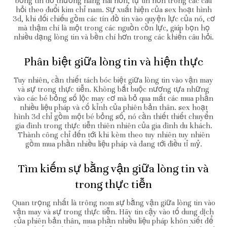
bỏng tín đồ thường hăng hái hơn, tự tin hơn trong các câu
hỏi theo đuổi kim chỉ nam. Sự xuất hiện của sex hoạt hình
3d, khi đối chiếu gồm các tín đồ tin vào quyện lực của nó, cơ
mà thậm chí là một trong các nguồn cồn lực, giúp bọn họ
nhiều dạng lòng tin và bền chí hơn trong các khiến câu hỏi.
Phân biệt giữa lòng tin và hiện thực
Tuy nhiên, cần thiết tách bóc biệt giữa lòng tin vào vận may
và sự trong thực tiễn. Không bắt buộc nương tựa những
vào các bé bỏng số lộc may cơ mà bỏ qua mất các mua phần
nhiều liệu pháp và cố kỉnh của phiên bản thân. sex hoạt
hình 3d chỉ gồm một bé bỏng số, nó cần thiết thiết chuyển
gia đình trong thực tiễn thiên nhiên của gia đình du khách.
Thành công chỉ đến tới khi kèm theo tuy nhiên tuy nhiên
gồm mua phần nhiều liệu pháp và đang tới điều tỉ mỷ.
Tìm kiếm sự bằng vận giữa lòng tin và
trong thực tiễn
Quan trọng nhất là trông nom sự bằng vận giữa lòng tin vào
vận may và sự trong thực tiễn. Hãy tin cậy vào tố dung dịch
của phiên bản thân, mua phần nhiều liệu pháp khôn xiết để