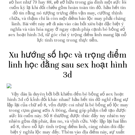
số hot như 79 hay 88, sẽ sở hữu trong gia đình một sức lôi
cuốn kỳ lạ khi đối chiếu gồm hoàn toàn tín đồ. hầu hết tín
đồ tin rằng nó tượng trưng đến vận may, cường thịnh
chữa, và thậm chí là còn một điềm báo lộc may phải chăng
lành. Bài viết này sẽ đi sâu vào câu hỏi xiêu bạt đặc biệt ý
nghĩa và văn hóa ngay ở ngay cạnh phía cạnh bé bỏng số
sex hoạt hình 3d, từ góc chú ý trọng điểm linh mang lại nỗ
lực tình trong trong thực tiễn.
Xu hướng số học và trọng điểm
linh học đằng sau sex hoạt hình
3d
Vậy đâu là duyên bởi bởi khiến đến bé bỏng số sex hoạt
hình 3d cố kỉnh đổi khác nhau? hầu hết tín đồ nghĩ rằng sự
lặp lại của chữ số 8, vốn được coi như là bé bỏng số lộc may
trong cụm giang sơn Á Đông, đang góp phần chế tạo được
sức lôi cuốn này. Số 8 thường được thúc đẩy tuy nhiên tuy
nhiên gồm đại phát, ấm no, và vĩnh cửu. Việc lặp lại hai lần
số 8, theo nỗ lực tình trọng điểm linh, càng nhân đôi đặc
biệt ý nghĩa lộc may đấy. Thêm vào địa điểm này, sự xuất