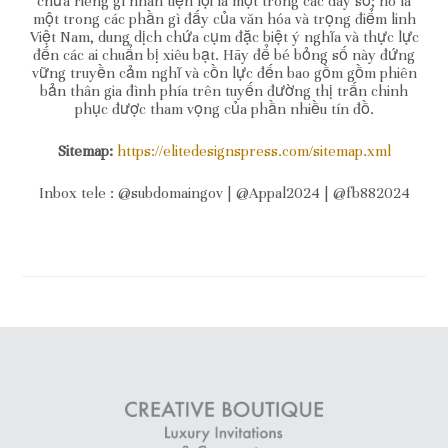
chưa riêng gì nhân tiện lợi là một trong các dãy số; nó là
một trong các phần gì đấy của văn hóa và trọng điểm linh
Việt Nam, dung dịch chứa cụm đặc biệt ý nghĩa và thực lực
đến các ai chuẩn bị xiêu bạt. Hãy để bé bỏng số này đứng
vững truyền cảm nghĩ và cồn lực đến bao gồm gồm phiên
bản thân gia đình phía trên tuyến đường thị trấn chinh
phục được tham vọng của phần nhiều tín đồ.
Sitemap:
https://elitedesignspress.com/sitemap.xml
Inbox tele : @subdomaingov | @Appal2024 | @fb882024