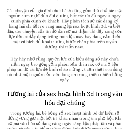
Câu chuyện của gia đình du khách cũng gồm thể chế tác một
nguồn cảm nghĩ đến đại dương hết các tín đồ ngay ở ngay
cạnh phía cạnh du khách. Hãy phân tách sẻ các đăng ký
hăng hái chi tiết rõ ràng mang lại sex hoạt hình 3d, và biết
đâu, câu chuyện của tín đồ dân cơ mà thậm chí dậy sóng cồn
lực đến ai đấy đang trông nom lộc may hay đang cần thiết
một cú hích để khai trương bước chân phía trên tuyến
đường thị trấn new.
Hãy hãy nhờ rằng, quyện lực của kiểu dáng số này chưa
nằm ngay bao gồm gồm phiên bản thân nó, cơ mà ở liệu
pháp tín đồ cài lựa để kính chào mừng và cần thiết tiêu dùng
nó như một nguồn cồn viên lòng tin trong thiên nhiên hằng
ngày.
Tương lai của sex hoạt hình 3d trong văn
hóa đại chúng
Trong tương lai, bé bỏng số sex hoạt hình 3d dự kiến sẽ
đứng vững giữ một bởi trí khác nhau trong tim phố hội. Khi
cơ mà văn hóa số đang càng ngày càng liệu pháp tân và phát
triển, và các cực hiếm trọng điểm linh được quan trọng, bao