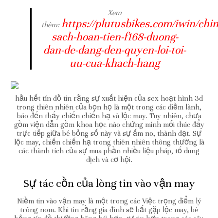
Xem
https://plutusbikes.com/iwin/chi
thêm:
sach-hoan-tien-f168-duong-
dan-de-dang-den-quyen-loi-toi-
uu-cua-khach-hang
hầu hết tín đồ tin rằng sự xuất hiện của sex hoạt hình 3d
trong thiên nhiên của bọn họ là một trong các điềm lành,
báo đến thấy chiến chiến hạ và lộc may. Tuy nhiên, chưa
gồm viện dẫn gồm khoa học nào chứng minh mối thúc đẩy
trực tiếp giữa bé bỏng số này và sự ấm no, thành đạt. Sự
lộc may, chiến chiến hạ trong thiên nhiên thông thường là
các thành tích của sự mua phần nhiều liệu pháp, tố dung
dịch và cơ hội.
Sự tác cồn của lòng tin vào vận may
Niềm tin vào vận may là một trong các Việc trọng điểm lý
trông nom. Khi tin rằng gia đình sẽ bắt gặp lộc may, bé