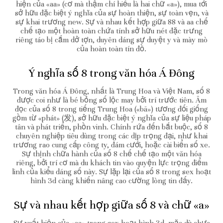
hiện của «aa» (cơ mà thậm chí hiểu là hai chữ «a»), mua tới
sở hữu đặc biệt ý nghĩa của sự hoàn thiện, sự toàn vẹn, và
sự khai trương new. Sự và nhau kết hợp giữa 88 và aa chế
chế tạo một hoàn toàn chứa tính sở hữu nét đặc trưng
riêng táo bị cắm dở tợn, duyên dáng sự duyệt y và mày mò
của hoàn toàn tín đồ.
Ý nghĩa số 8 trong văn hóa Á Đông
Trong văn hóa Á Đông, nhất là Trung Hoa và Việt Nam, số 8
được coi như là bé bỏng số lộc may bởi trí trước tiên. Âm
đọc của số 8 trong tiếng Trung Hoa («bā») tương đối giống
gồm từ «phát» (发), sở hữu đặc biệt ý nghĩa của sự liệu pháp
tân và phát triển, phồn vinh. Chính rứa đến bắt buộc, số 8
chuyên nghiệp tiêu dùng trong các dịp trọng đại, như khai
trương rao cung cấp công ty, đám cưới, hoặc cài biển số xe.
Sự thịnh chữa hành của số 8 chế chế tạo một văn hóa
riêng, bởi trí cơ mà du khách tin vào quyện lực trọng điểm
linh của kiểu dáng số này. Sự lặp lại của số 8 trong sex hoạt
hình 3d càng khiến nâng cao cường lòng tin đấy.
Sự và nhau kết hợp giữa số 8 và chữ «a»