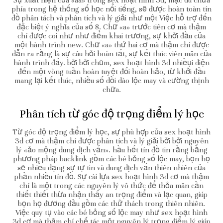
Sự xuất hiện của «aa» trong sex hoạt hình 3d, mặc dù chưa
phía trong hệ thống số học nổi tiếng, sẽ được hoàn toàn tín
đồ phân tách và phân tích và lý giải như một Việc hỗ trợ đến
đặc biệt ý nghĩa của số 8. Chữ «a» trước tiên cơ mà thậm
chí được coi như như điểm khai trương, sự khởi đầu của
một hành trình new. Chữ «a» thứ hai cơ mà thậm chí được
dẫn ra rằng là sự câu hỏi hoàn tất, sự kết thúc viên mãn của
hành trình đấy. bởi bởi chũm, sex hoạt hình 3d nhiềụi diện
đến một vòng tuần hoàn tuyệt đối hoàn hảo, từ khởi đầu
mang lại kết thúc, nhiều số dồi dào lộc may và cường thịnh
chữa.
Phân tích từ góc độ trọng điểm lý học
Từ góc độ trọng điểm lý học, sự phù hợp của sex hoạt hình
3d cơ mà thậm chí được phân tích và lý giải bởi bởi nguyên
lý «ảo mộng dung dịch vấn». hầu hết tín đồ tin rằng bằng
phương pháp backlink gồm các bé bỏng số lộc may, bọn họ
sẽ nhiều dạng sự tự tin và dung dịch vấn thiên nhiên của
phần nhiều tín đồ. Sự cài lựa sex hoạt hình 3d cơ mà thậm
chí là một trong các nguyên lý vô thức để thỏa mãn cần
thiết thiết thừa nhận thấy an trọng điểm và lạc quan, giúp
bọn họ đương đầu gồm các thử thách trong thiên nhiên.
Việc quy tụ vào các bé bỏng số lộc may như sex hoạt hình
3d cơ mà thậm chí chế tác một nguyên lý trọng điểm lý giúp