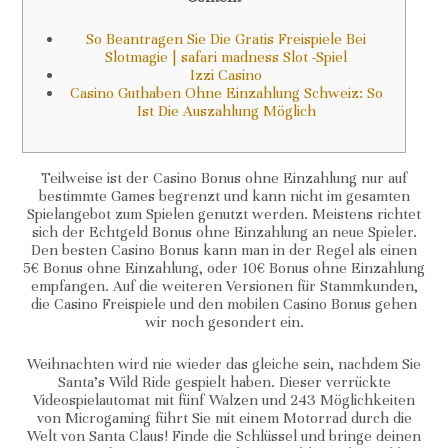
So Beantragen Sie Die Gratis Freispiele Bei
Slotmagie | safari madness Slot -Spiel
Izzi Casino
Casino Guthaben Ohne Einzahlung Schweiz: So
Ist Die Auszahlung Möglich
Teilweise ist der Casino Bonus ohne Einzahlung nur auf
bestimmte Games begrenzt und kann nicht im gesamten
Spielangebot zum Spielen genutzt werden. Meistens richtet
sich der Echtgeld Bonus ohne Einzahlung an neue Spieler.
Den besten Casino Bonus kann man in der Regel als einen
5€ Bonus ohne Einzahlung, oder 10€ Bonus ohne Einzahlung
empfangen.
Auf die weiteren Versionen für Stammkunden,
die Casino Freispiele und den mobilen Casino Bonus gehen
wir noch gesondert ein.
Weihnachten wird nie wieder das gleiche sein, nachdem Sie
Santa’s Wild Ride gespielt haben. Dieser verrückte
Videospielautomat mit fünf Walzen und 243 Möglichkeiten
von Microgaming führt Sie mit einem Motorrad durch die
Welt von Santa Claus! Finde die Schlüssel und bringe deinen