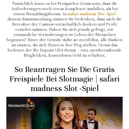
Tatsächlich kann es bei Freispielen Gratis sein, dass die
Anforderungen noch etwas komplexer ausfallen, als bei
einem Einzahlungsbonus. In
safari madness Slot -Spiel
diesem Zusammenhang müssen Sie bedenken, dass auch die
Betreiber der Casinos wirtschaftlich denken und Profit
erzielen müssen. Haben Sie sich jemals gefragt, wie
erstaunliche Veränderungen im Leben der Menschen
beginnen? Einer der Gründe dafür ist zweifellos, alle Risiken
zu nutzen, die sich Ihnen in den Weg stellen. Genau das
bedeutet der No Deposit USA-Bonus – eine atemberaubende
Möglichkeit, kostenloses Geld zu erhalten.
So Beantragen Sie Die Gratis
Freispiele Bei Slotmagie | safari
madness Slot -Spiel