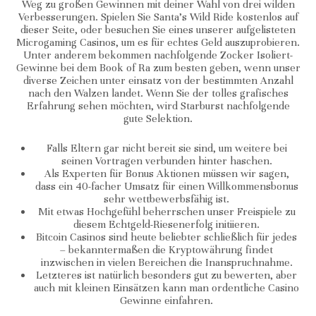
Weg zu großen Gewinnen mit deiner Wahl von drei wilden
Verbesserungen. Spielen Sie Santa’s Wild Ride kostenlos auf
dieser Seite, oder besuchen Sie eines unserer aufgelisteten
Microgaming Casinos, um es für echtes Geld auszuprobieren.
Unter anderem bekommen nachfolgende Zocker Isoliert-
Gewinne bei dem Book of Ra zum besten geben, wenn unser
diverse Zeichen unter einsatz von der bestimmten Anzahl
nach den Walzen landet. Wenn Sie der tolles grafisches
Erfahrung sehen möchten, wird Starburst nachfolgende
gute Selektion.
Falls Eltern gar nicht bereit sie sind, um weitere bei
seinen Vortragen verbunden hinter haschen.
Als Experten für Bonus Aktionen müssen wir sagen,
dass ein 40-facher Umsatz für einen Willkommensbonus
sehr wettbewerbsfähig ist.
Mit etwas Hochgefühl beherrschen unser Freispiele zu
diesem Echtgeld-Riesenerfolg initiieren.
Bitcoin Casinos sind heute beliebter schließlich für jedes
– bekanntermaßen die Kryptowährung findet
inzwischen in vielen Bereichen die Inanspruchnahme.
Letzteres ist natürlich besonders gut zu bewerten, aber
auch mit kleinen Einsätzen kann man ordentliche Casino
Gewinne einfahren.