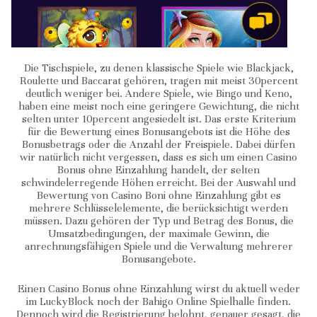
Die Tischspiele, zu denen klassische Spiele wie Blackjack,
Roulette und Baccarat gehören, tragen mit meist 30percent
deutlich weniger bei. Andere Spiele, wie Bingo und Keno,
haben eine meist noch eine geringere Gewichtung, die nicht
selten unter 10percent angesiedelt ist. Das erste Kriterium
für die Bewertung eines Bonusangebots ist die Höhe des
Bonusbetrags oder die Anzahl der Freispiele. Dabei dürfen
wir natürlich nicht vergessen, dass es sich um einen Casino
Bonus ohne Einzahlung handelt, der selten
schwindelerregende Höhen erreicht. Bei der Auswahl und
Bewertung von Casino Boni ohne Einzahlung gibt es
mehrere Schlüsselelemente, die berücksichtigt werden
müssen. Dazu gehören der Typ und Betrag des Bonus, die
Umsatzbedingungen, der maximale Gewinn, die
anrechnungsfähigen Spiele und die Verwaltung mehrerer
Bonusangebote.
Einen Casino Bonus ohne Einzahlung wirst du aktuell weder
im LuckyBlock noch der Bahigo Online Spielhalle finden.
Dennoch wird die Registrierung belohnt, genauer gesagt, die