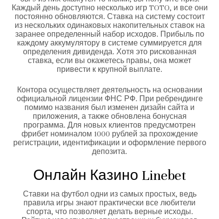
Каждый день доступно несколько игр TOTO, и все они
постоянно обновляются. Ставка на систему состоит
из нескольких одинаковых накопительных ставок на
заранее определенный набор исходов. Прибыль по
каждому аккумулятору в системе суммируется для
определения дивиденда. Хотя это рискованная
ставка, если вы окажетесь правы, она может
привести к крупной выплате.
Контора осуществляет деятельность на основании
официальной лицензии ФНС РФ. При ребрендинге
помимо названия был изменен дизайн сайта и
приложения, а также обновлена бонусная
программа. Для новых клиентов предусмотрен
фрибет номиналом 1000 рублей за прохождение
регистрации, идентификации и оформление первого
депозита.
Онлайн Казино Linebet
Ставки на футбол одни из самых простых, ведь
правила игры знают практически все любители
спорта, что позволяет делать верные исходы.