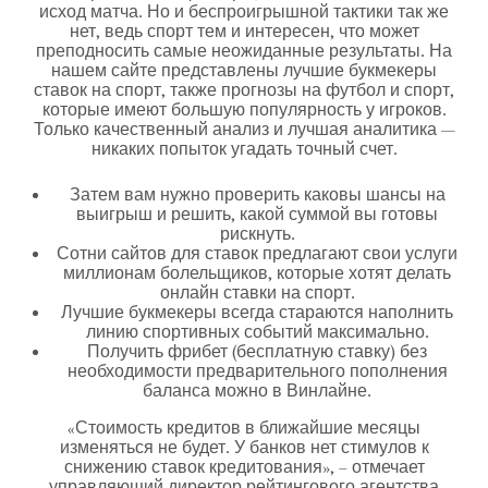
исход матча. Но и беспроигрышной тактики так же
нет, ведь спорт тем и интересен, что может
преподносить самые неожиданные результаты. На
нашем сайте представлены лучшие букмекеры
ставок на спорт, также прогнозы на футбол и спорт,
которые имеют большую популярность у игроков.
Только качественный анализ и лучшая аналитика —
никаких попыток угадать точный счет.
Затем вам нужно проверить каковы шансы на
выигрыш и решить, какой суммой вы готовы
рискнуть.
Сотни сайтов для ставок предлагают свои услуги
миллионам болельщиков, которые хотят делать
онлайн ставки на спорт.
Лучшие букмекеры всегда стараются наполнить
линию спортивных событий максимально.
Получить фрибет (бесплатную ставку) без
необходимости предварительного пополнения
баланса можно в Винлайне.
«Стоимость кредитов в ближайшие месяцы
изменяться не будет. У банков нет стимулов к
снижению ставок кредитования», – отмечает
управляющий директор рейтингового агентства