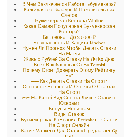
В Чем Заключается Работа» «букмекера?
Калькулятор Вкладов И Накопительных
Счетов
Букмекерская Контора Winline
Какая Самая Популярная Букмекерская
Контора?
Бк «леон» – До 20 000 ₽
Безопасность И Защита Linebet
Нужен Ли Прогноз, Чтобы Делать Ставки
На Матчи
Живых Рублей За Ставку На Лч Ко Дню
Всех Влюбленных От Бк Tennisi
Почему Стоит Доверять Этому Рейтингу
Бк?
➦➦ Как Делать Ставки На Спорт?
Основные Вопросы И Ответы О Ставках
На Спорт
➦➦ На Какой Вид Спорта Лучше Ставить
Юзерам?
Бонусы Новичкам
Виды Ставок
Букмекерская Компания Retivabet – Ставки
На Спорт Онлайн
Какие Маркеты Для Ставок Предлагает Gg
Bet?