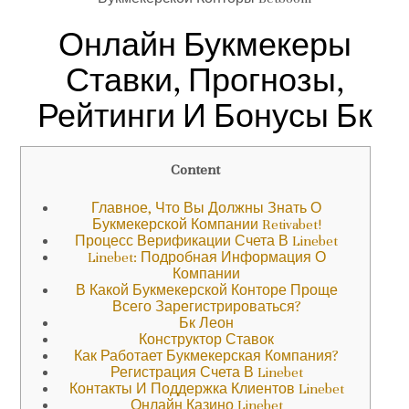
Онлайн Букмекеры
Ставки, Прогнозы,
Рейтинги И Бонусы Бк
Content
Главное, Что Вы Должны Знать О
Букмекерской Компании Retivabet!
Процесс Верификации Счета В Linebet
Linebet: Подробная Информация О
Компании
В Какой Букмекерской Конторе Проще
Всего Зарегистрироваться?
Бк Леон
Конструктор Ставок
Как Работает Букмекерская Компания?
Регистрация Счета В Linebet
Контакты И Поддержка Клиентов Linebet
Онлайн Казино Linebet