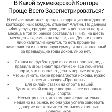
В Какой Букмекерской Конторе
Проще Всего Зарегистрироваться?
И сейчас наметился тренд на коррекцию доходности
краткосрочных вкладов, отмечает Алутин. По данным
«Финуслуг», средняя доходность депозитов на три
месяца в топ-50 банков составила 14, 34%, на шесть
месяцев – 14, 23%, а на год : 12, 74%. Деньги на них
либо капитализируются, то есть проценты
начисляются и на основную сумму, и на накопленный
за предыдущие годы доход, либо нет.
Ставки на футбол одни из самых простых, ведь
правила игры знают практически все любители
спорта, что позволяет делать верные исходы.
Чтобы узнать, какие предлагаются исходы, нужно
посетить раздел «Прогнозы».
Для онлайн ставки на спорт в нашей
букмекерской конторе доступны все основные
виды спорта.
Несмотря на то, что компания сравнительно
недавно на рынке, но она уже успела завоевать
доверие нескольких сотен тысяч активных
болельщиков.