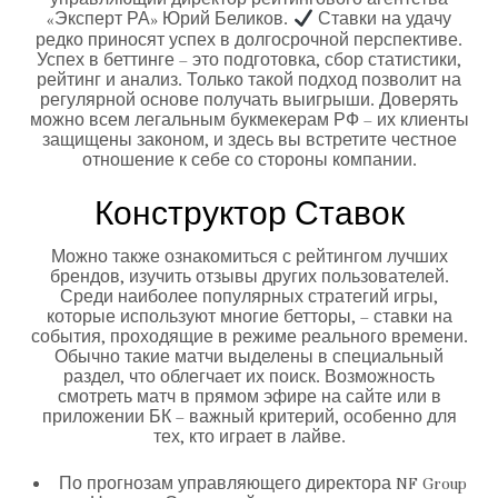
«Эксперт РА» Юрий Беликов.
Ставки на удачу
редко приносят успех в долгосрочной перспективе.
Успех в беттинге – это подготовка, сбор статистики,
рейтинг и анализ. Только такой подход позволит на
регулярной основе получать выигрыши. Доверять
можно всем легальным букмекерам РФ – их клиенты
защищены законом, и здесь вы встретите честное
отношение к себе со стороны компании.
Конструктор Ставок
Можно также ознакомиться с рейтингом лучших
брендов, изучить отзывы других пользователей.
Среди наиболее популярных стратегий игры,
которые используют многие бетторы, – ставки на
события, проходящие в режиме реального времени.
Обычно такие матчи выделены в специальный
раздел, что облегчает их поиск. Возможность
смотреть матч в прямом эфире на сайте или в
приложении БК – важный критерий, особенно для
тех, кто играет в лайве.
По прогнозам управляющего директора NF Group