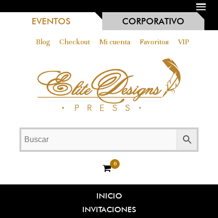
MENU
EVENTOS
CORPORATIVO
Blog
Checkout
Mi cuenta
Favoritos
VIP
0
INICIO
INVITACIONES