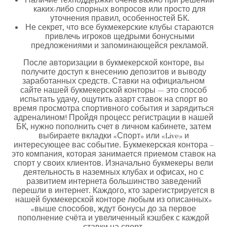
Наличие техподдержки очень важно при решении
каких-либо спорных вопросов или просто для
уточнения правил, особенностей БК.
Не секрет, что все букмекерские клубы стараются
привлечь игроков щедрыми бонусными
предложениями и запоминающейся рекламой.
После авторизации в букмекерской конторе, вы
получите доступ к внесению депозитов и выводу
заработанных средств. Ставки на официальном
сайте нашей букмекерской конторы — это способ
испытать удачу, ощутить азарт ставок на спорт во
время просмотра спортивного события и зарядиться
адреналином! Пройдя процесс регистрации в нашей
БК, нужно пополнить счет в личном кабинете, затем
выбираете вкладки «Спорт» или «Live» и
интересующее вас событие. Букмекерская контора –
это компания, которая занимается приемом ставок на
спорт у своих клиентов. Изначально букмекеры вели
деятельность в наземных клубах и офисах, но с
развитием интернета большинство заведений
перешли в интернет. Каждого, кто зарегистрируется в
нашей букмекерской конторе любым из описанных»
«выше способов, ждут бонусы до за первое
пополнение счёта и увеличенный кэшбек с каждой