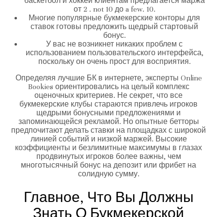
баскетбол и хоккей клиентам предлагается маржа
от 2 . not 10 до a few. 10.
Многие популярные букмекерские конторы для
ставок готовы предложить щедрый стартовый
бонус.
У вас не возникнет никаких проблем с
использованием пользовательского интерфейса,
поскольку он очень прост для восприятия.
Определяя лучшие БК в интернете, эксперты Online
Bookies ориентировались на целый комплекс
оценочных критериев. Не секрет, что все
букмекерские клубы стараются привлечь игроков
щедрыми бонусными предложениями и
запоминающейся рекламой. Но опытные бетторы
предпочитают делать ставки на площадках с широкой
линией событий и низкой маржей. Высокие
коэффициенты и безлимитные максимумы в глазах
продвинутых игроков более важны, чем
многотысячный бонус на депозит или фрибет на
солидную сумму.
Главное, Что Вы Должны
Знать О Букмекерской