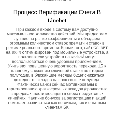
ставки на спорт.
Процесс Верификации Счета В
Linebet
При каждом входе в систему вам доступно
максимальное количество действий. Мы предлагаем
лучшие на рынке коэффициенты и обладаем
огромным количеством ставок прематч и ставок в
режиме реального времени. Кроме того, сайт GG. BET
на 100 % оптимизирован под мобильные устройства, а
пользователи устройств на Android могут
воспользоваться очень удобным приложением.
Учитывая повышенную вероятность перехода ЦБ к
плавному снижению ключевой ставки во втором
полугодии, в ближайшие месяцы будет снижаться
доходность вкладов на срок свыше полугода.
Фактически банки сейчас мотивированы к
таргетированию краткосрочных вкладов (срочностью
в пределах шести месяцев) в своих продуктовых
линейках. Наличие бонусов за регистрацию и акций
помогает развиваться как новичкам, так и опытным
клиентам БК.