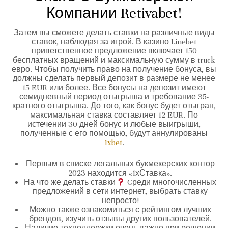
Компании Retivabet!
Затем вы сможете делать ставки на различные виды
ставок, наблюдая за игрой. В казино Linebet
приветственное предложение включает 150
бесплатных вращений и максимальную сумму в truck
евро. Чтобы получить право на получение бонуса, вы
должны сделать первый депозит в размере не менее
15 EUR или более. Все бонусы на депозит имеют
семидневный период отыгрыша и требование 35-
кратного отыгрыша. До того, как бонус будет отыгран,
максимальная ставка составляет 12 EUR. По
истечении 30 дней бонус и любые выигрыши,
полученные с его помощью, будут аннулированы
1xbet
.
Первым в списке легальных букмекерских контор
2023 находится «1хСтавка».
На что же делать ставки
Cреди многочисленных
предложений в сети интернет, выбрать ставку
непросто!
Можно также ознакомиться с рейтингом лучших
брендов, изучить отзывы других пользователей.