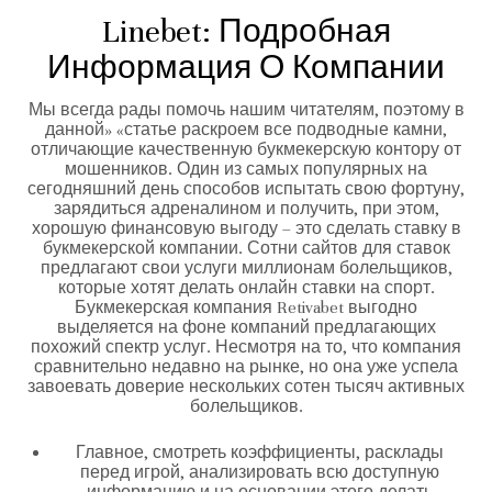
Linebet: Подробная
Информация О Компании
Мы всегда рады помочь нашим читателям, поэтому в
данной» «статье раскроем все подводные камни,
отличающие качественную букмекерскую контору от
мошенников. Один из самых популярных на
сегодняшний день способов испытать свою фортуну,
зарядиться адреналином и получить, при этом,
хорошую финансовую выгоду – это сделать ставку в
букмекерской компании. Сотни сайтов для ставок
предлагают свои услуги миллионам болельщиков,
которые хотят делать онлайн ставки на спорт.
Букмекерская компания Retivabet выгодно
выделяется на фоне компаний предлагающих
похожий спектр услуг. Несмотря на то, что компания
сравнительно недавно на рынке, но она уже успела
завоевать доверие нескольких сотен тысяч активных
болельщиков.
Главное, смотреть коэффициенты, расклады
перед игрой, анализировать всю доступную