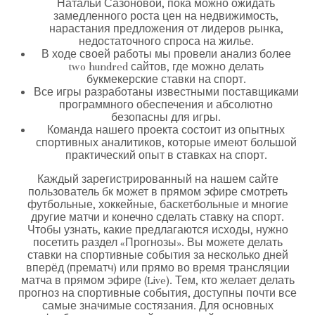
Натальи Сазоновой, пока можно ожидать
замедленного роста цен на недвижимость,
нарастания предложения от лидеров рынка,
недостаточного спроса на жилье.
В ходе своей работы мы провели анализ более
two hundred сайтов, где можно делать
букмекерские ставки на спорт.
Все игры разработаны известными поставщиками
программного обеспечения и абсолютно
безопасны для игры.
Команда нашего проекта состоит из опытных
спортивных аналитиков, которые имеют большой
практический опыт в ставках на спорт.
Каждый зарегистрированный на нашем сайте
пользователь бк может в прямом эфире смотреть
футбольные, хоккейные, баскетбольные и многие
другие матчи и конечно сделать ставку на спорт.
Чтобы узнать, какие предлагаются исходы, нужно
посетить раздел «Прогнозы». Вы можете делать
ставки на спортивные события за несколько дней
вперёд (прематч) или прямо во время трансляции
матча в прямом эфире (Live). Тем, кто желает делать
прогноз на спортивные события, доступны почти все
самые значимые состязания. Для основных