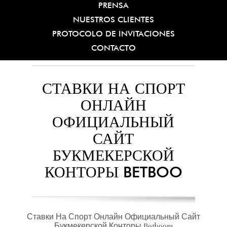
PRENSA
NUESTROS CLIENTES
PROTOCOLO DE INVITACIONES
CONTACTO
СТАВКИ НА СПОРТ
ОНЛАЙН
ОФИЦИАЛЬНЫЙ
САЙТ
БУКМЕКЕРСКОЙ
КОНТОРЫ BETBOO
Ставки На Спорт Онлайн Официальный Сайт
Букмекерской Конторы Betboom