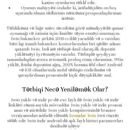
kazino oyunlarını təklif edir.
Oyunun mahiyyəti ondadır ki, istifadəçidən on beş
uçurumlu idman tədbirinin nəticəsini proqnozlaşdırması
istənir.
Təhlükəsiz və fağir mərc təcrübəsi görə məsuliyyətlə qumar
oynamağı və özünüz üçün limitlər təyin etməyi unutmayın.
1win bukmeker şirkəti 2016-cı ildə yaradılıb və o vaxtdan
bəri lap inamlı bukmeker kontorlarından biri qədər adsan
qazanıb 1win. İndi isə tətbiqə daxil olaraq ilk depoziti
yükləməyi öyrənməyin vaxtıdır. Tətbiqdə qeydiyyatı
tamamladıqdan sonra avtomatik proloq etmiş olursunuz. 1Win
yüklə, ibtidai depozitini ağuş, 200% bonusa əhl olun! Android
və iOS cihazlarında mobil tətbiqin endirilməsi və
quraşdırılması prosesində kiçik dəyişikliklər mal.
Tətbiqi Necə Yeniləmək Olar?
1win yukle və indir pc-də exe faylı ilə 1win yukle və indir
linkləri rəsmi saytda mövcuddur 1win yukle və indir prosesi
asan və sürətlidir 1win yukle kompüterinizdə brauzer
versiyasından istifadə eləmək
bonuslar 1win
ötrü rüsxət
tələb edir 1win indir android-də apk faylı birinci parametrları
daxilində işləyir