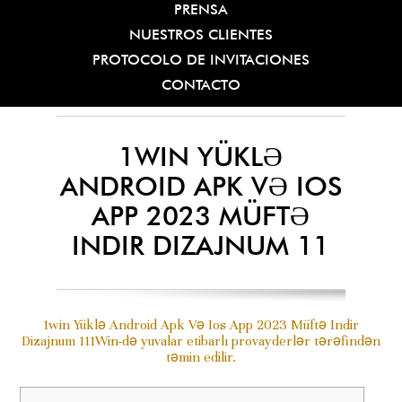
PRENSA
NUESTROS CLIENTES
PROTOCOLO DE INVITACIONES
CONTACTO
1WIN YÜKLƏ
ANDROID APK VƏ IOS
APP 2023 MÜFTƏ
INDIR DIZAJNUM 11
1win Yüklə Android Apk Və Ios App 2023 Müftə Indir
Dizajnum 11
1Win-də yuvalar etibarlı provayderlər tərəfindən
təmin edilir.