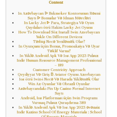
Content
In Azərbaycan ᐉ Bukmeker Kontorunun Rəsmi
Saytı ᐉ Bonuslar Və Idman Mərcləri
In Lucky Jet ᐈ Para, Strategiya Və Oyun
Qaydaları ötrü Hakim Lucky Jet Oyunu
How To Download Söz Install 1win Azerbaycan
Yukle On Different Devices
Tətbiqi Necə Yeniləmək Olar?
In Oyunçusu üçün Bonus, Promoaksiya Və Uyar
Təklif Varmı?
In Yüklə Android Apk Və Ios App 2023 Pulsuz
Indir Human Resource Management Professional
– 189
Customer Centricity Approach
Qeydiyyat Və Giriş В Aviator Oyunu Azerbaycan
Ios ötrü 1win-i Necə Və Harada Yükləmək Olar
Win Az Oyunlar Və Obrazli Oyunlar
Azərbaycandakı Pin Up Casino Formal Internet
Saytı
Android, Ios Platforması üçün 1win Proqramı
Vurmaq Pulsuz Quraşdırma 389
In Yüklə Android Apk Və Ios App 2023 əvəzsiz
Indir Kazino School Of Energy Materials : School
Of Energy Materials