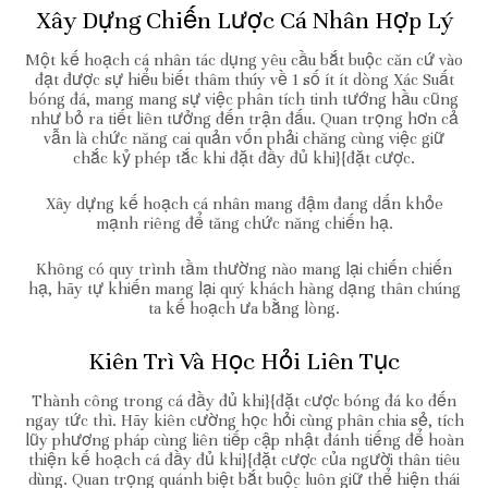
Xây Dựng Chiến Lược Cá Nhân Hợp Lý
Một kế hoạch cá nhân tác dụng yêu cầu bắt buộc căn cứ vào
đạt được sự hiểu biết thâm thúy về 1 số ít ít dòng Xác Suất
bóng đá, mang mang sự việc phân tích tinh tướng hầu cũng
như bỏ ra tiết liên tưởng đến trận đấu. Quan trọng hơn cả
vẫn là chức năng cai quản vốn phải chăng cùng việc giữ
chắc kỷ phép tắc khi đặt đầy đủ khi}{đặt cược.
Xây dựng kế hoạch cá nhân mang đậm đang dấn khỏe
mạnh riêng để tăng chức năng chiến hạ.
Không có quy trình tầm thường nào mang lại chiến chiến
hạ, hãy tự khiến mang lại quý khách hàng dạng thân chúng
ta kế hoạch ưa bằng lòng.
Kiên Trì Và Học Hỏi Liên Tục
Thành công trong cá đầy đủ khi}{đặt cược bóng đá ko đến
ngay tức thì. Hãy kiên cường học hỏi cùng phân chia sẻ, tích
lũy phương pháp cùng liên tiếp cập nhật đánh tiếng để hoàn
thiện kế hoạch cá đầy đủ khi}{đặt cược của người thân tiêu
dùng. Quan trọng quánh biệt bắt buộc luôn giữ thể hiện thái