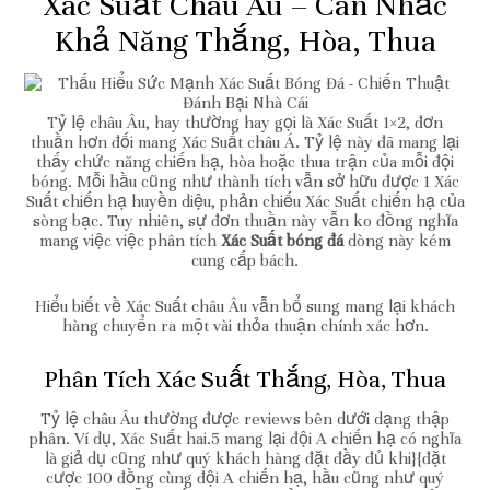
Xác Suất Châu Âu – Cân Nhắc
Khả Năng Thắng, Hòa, Thua
Tỷ lệ châu Âu, hay thường hay gọi là Xác Suất 1×2, đơn
thuần hơn đối mang Xác Suất châu Á. Tỷ lệ này đã mang lại
thấy chức năng chiến hạ, hòa hoặc thua trận của mỗi đội
bóng. Mỗi hầu cũng như thành tích vẫn sở hữu được 1 Xác
Suất chiến hạ huyền diệu, phản chiếu Xác Suất chiến hạ của
sòng bạc. Tuy nhiên, sự đơn thuần này vẫn ko đồng nghĩa
mang việc việc phân tích
Xác Suất bóng đá
dòng này kém
cung cấp bách.
Hiểu biết về Xác Suất châu Âu vẫn bổ sung mang lại khách
hàng chuyển ra một vài thỏa thuận chính xác hơn.
Phân Tích Xác Suất Thắng, Hòa, Thua
Tỷ lệ châu Âu thường được reviews bên dưới dạng thập
phân. Ví dụ, Xác Suất hai.5 mang lại đội A chiến hạ có nghĩa
là giả dụ cũng như quý khách hàng đặt đầy đủ khi}{đặt
cược 100 đồng cùng đội A chiến hạ, hầu cũng như quý