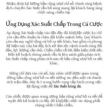
Nhận định kỹ lưỡng hầu cũng như chỉ số chính cùng bệnh
dịch chuyển Xác Suất vẫn bổ sung mang lại khách hàng tăng
chức năng chiến hạ.
Ứng Dụng Xác Suất Chấp Trong Cá Cược
Áp dụng Xác Suất chấp vào đặt đầy đủ khi}{đặt cược ko chỉ
yêu cầu đơn thuần là chọn đội khỏe mạnh hơn. Quý Khách
yêu cầu suy nghĩ rộng rãi bỏ ra tiết khác, bao gồm có phong
độ hiện nay của hai đội, lịch sử dân tộc cạnh tranh cùng đối
đầu, lực lượng cầu thủ, Chắn chắn cả ĐK điều kiện thời tiết.
Một kế hoạch thông minh vẫn là liên minh giữa phân tích
Xác Suất chấp cùng phân tích sâu về hầu cũng như bỏ ra tiết
khác.
Đừng chỉ dựa vào còi số, hãy nhăc nhở được quan trung
ương hầu cũng như bỏ ra tiết tương tác đến một vài thành
tích trận đấu. Đây là 1 trong bước cung cấp bách trong việc
lợi dụng triệt để
Xác Suất bóng đá
.
Cân nhắc được quan trung ương hầu cũng như bỏ ra tiết để
tuyệt đối kế hoạch cá đầy đủ khi}{đặt cược tác dụng phải
chăng nhất Chắn chắn.