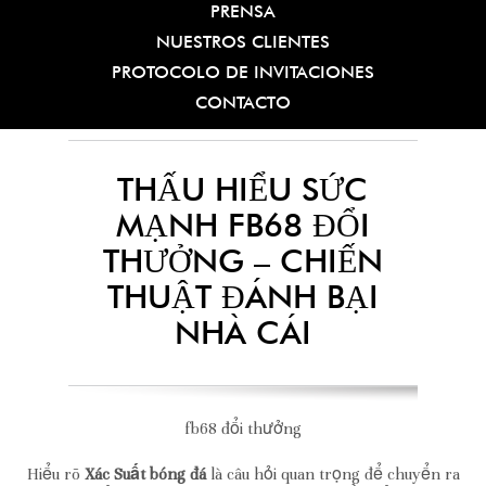
PRENSA
NUESTROS CLIENTES
PROTOCOLO DE INVITACIONES
CONTACTO
THẤU HIỂU SỨC
MẠNH FB68 ĐỔI
THƯỞNG – CHIẾN
THUẬT ĐÁNH BẠI
NHÀ CÁI
fb68 đổi thưởng
Hiểu rõ
Xác Suất bóng đá
là câu hỏi quan trọng để chuyển ra