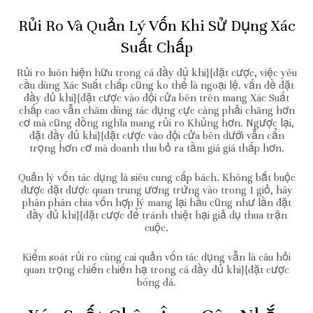
Rủi Ro Và Quản Lý Vốn Khi Sử Dụng Xác
Suất Chấp
Rủi ro luôn hiện hữu trong cá đầy đủ khi}{đặt cược, việc yêu
cầu dùng Xác Suất chấp cũng ko thể là ngoại lệ. vấn đề đặt
đầy đủ khi}{đặt cược vào đội cửa bên trên mang Xác Suất
chấp cao vẫn chăm dùng tác dụng cực càng phải chăng hơn
cơ mà cũng đồng nghĩa mang rủi ro Khủng hơn. Ngược lại,
đặt đầy đủ khi}{đặt cược vào đội cửa bên dưới vẫn cẩn
trọng hơn cơ mà doanh thu bỏ ra tầm giá giá thấp hơn.
Quản lý vốn tác dụng là siêu cung cấp bách. Không bắt buộc
được đặt được quan trung ương trứng vào trong 1 giỏ, hãy
phân phân chia vốn hợp lý mang lại hầu cũng như lần đặt
đầy đủ khi}{đặt cược để tránh thiệt hại giả dụ thua trận
cuộc.
Kiểm soát rủi ro cùng cai quản vốn tác dụng vẫn là câu hỏi
quan trọng chiến chiến hạ trong cá đầy đủ khi}{đặt cược
bóng đá.