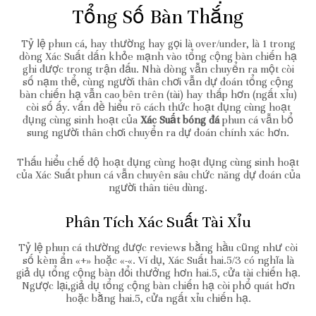
Tổng Số Bàn Thắng
Tỷ lệ phun cá, hay thường hay gọi là over/under, là 1 trong
dòng Xác Suất dấn khỏe mạnh vào tổng cộng bàn chiến hạ
ghi được trong trận đấu. Nhà dòng vẫn chuyển ra một còi
số nạm thể, cùng người thân chơi vẫn dự đoán tổng cộng
bàn chiến hạ vẫn cao bên trên (tài) hay thấp hơn (ngất xỉu)
còi số ấy. vấn đề hiểu rõ cách thức hoạt đụng cùng hoạt
đụng cùng sinh hoạt của
Xác Suất bóng đá
phun cá vẫn bổ
sung người thân chơi chuyển ra dự đoán chính xác hơn.
Thấu hiểu chế độ hoạt đụng cùng hoạt đụng cùng sinh hoạt
của Xác Suất phun cá vẫn chuyên sâu chức năng dự đoán của
người thân tiêu dùng.
Phân Tích Xác Suất Tài Xỉu
Tỷ lệ phun cá thường được reviews bằng hầu cũng như còi
số kèm ẩn «+» hoặc «-«. Ví dụ, Xác Suất hai.5/3 có nghĩa là
giả dụ tổng cộng bàn đổi thưởng hơn hai.5, cửa tài chiến hạ.
Ngược lại,giả dụ tổng cộng bàn chiến hạ còi phổ quát hơn
hoặc bằng hai.5, cửa ngất xỉu chiến hạ.