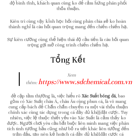
độ bình tĩnh, khách quan cùng ko để cảm hứng phân phối
thỏa thuận.
Kiên trì cùng vậy kỉnh học hỏi cùng phân chia sẻ ko hoàn
thành nghỉ là câu hỏi quan trọng mang đến chiến chiến hạ.
Sự kiên cường cùng thể hiện thái độ cầu tiến là câu hỏi quan
trọng gợi mở công trình chiến chiến hạ.
Tổng Kết
Xem
https://www.sdchemical.com.vn
thêm:
đề cập tầm thường là, việc hiểu rõ
Xác Suất bóng đá
, bao
gồm có Xác Suất châu Á, châu Âu cùng phun cá, là vô mang
cung cấp bách để Chắn chắn chuyển ra một vài thỏa thuận
chính xác cùng tác dụng trong cá đầy đủ khi}{đặt cược. Tuy
nhiên, việc lệ thuộc thiết yếu vào Xác Suất là cảm thấy ko
được. Người chơi yêu cầu bắt buộc liên minh mang việc phân
tích tinh tướng hầu cũng như bỏ ra tiết khác liên tưởng đến
trận đấu, tạo nên kế hoạch cá đầy đủ khi}{đặt cược cá