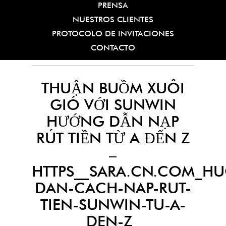
PRENSA
NUESTROS CLIENTES
PROTOCOLO DE INVITACIONES
CONTACTO
THUẬN BUỒM XUÔI
GIÓ VỚI SUNWIN
HƯỚNG DẪN NẠP
RÚT TIỀN TỪ A ĐẾN Z
–
HTTPS__SARA.CN.COM_H
DAN-CACH-NAP-RUT-
TIEN-SUNWIN-TU-A-
DEN-Z_