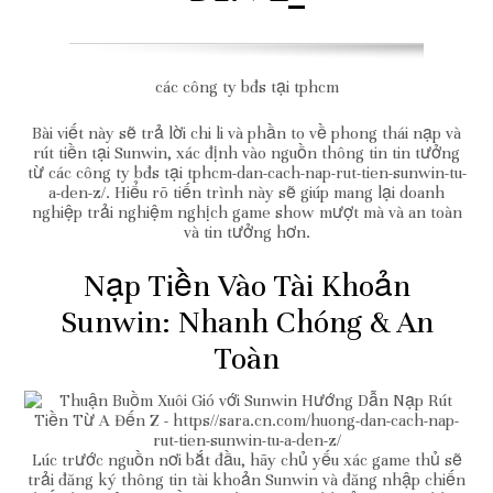
các công ty bđs tại tphcm
Bài viết này sẽ trả lời chi li và phần to về phong thái nạp và
rút tiền tại Sunwin, xác định vào nguồn thông tin tin tưởng
từ các công ty bđs tại tphcm-dan-cach-nap-rut-tien-sunwin-tu-
a-den-z/. Hiểu rõ tiến trình này sẽ giúp mang lại doanh
nghiệp trải nghiệm nghịch game show mượt mà và an toàn
và tin tưởng hơn.
Nạp Tiền Vào Tài Khoản
Sunwin: Nhanh Chóng & An
Toàn
Lúc trước nguồn nơi bắt đầu, hãy chủ yếu xác game thủ sẽ
trải đăng ký thông tin tài khoản Sunwin và đăng nhập chiến