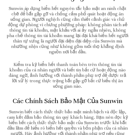
Sunwin áp dụng biển hết nguyên tắc bảo mật an ninh chặt
chẽ để bắt gặp gỡ và chống cấm phổ quát hoạt động ăn
uống gian. Người nghịch cũng cần thiết cảnh giác và chủ
động dự phòng vì chưng phương pháp: không phân tách sẻ
thông tin tài khoản, mật khẩu với ai ấy ngẫu nhiên, không
pha chế thông tin tài khoản mang lại đại khái biển hết người
thân tự xưng là người đại diện đại diện của Sunwin mà
nhường nhịn cũng như không gồm tuổi thọ khẳng định
nguồn nơi bắt đầu.
Kiểm tra kỹ biển hết thanh toán bên trên thông tin tài
khoản của cá nhân người và biết tin bất cứ hoạt động nào
đáng ngờ, ảnh hưởng với thành phần phụ trợ để được trả
lời xử lý trong thực trạng bắt gặp gỡ bất cứ biểu thị ăn
uống gian nào.
Các Chính Sách Bảo Mật Của Sunwin
Sunwin biết cách thức thức bảo mật minh bạch và độc lập,
cam kết đảm bảo thông tin quý khách hàng. Bạn nên đọc kỹ
biển hết cách thức thức bảo mật của Sunwin trước khi bắt
đầu làm để hiểu rõ biển hết quyền và bổn phận của cá nhân
người. Hãy ảnh hưởng với thành phần phụ trợ nếu cũng