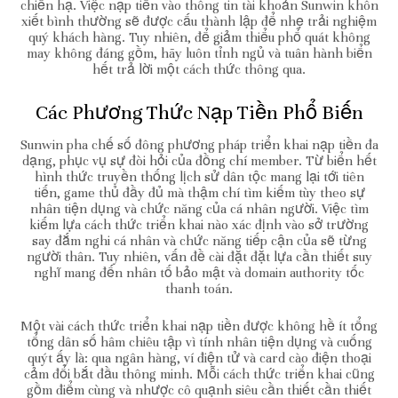
chiến hạ. Việc nạp tiền vào thông tin tài khoản Sunwin khôn
xiết bình thường sẽ được cấu thành lập để nhẹ trải nghiệm
quý khách hàng. Tuy nhiên, để giảm thiểu phổ quát không
may không đáng gồm, hãy luôn tỉnh ngủ và tuân hành biển
hết trả lời một cách thức thông qua.
Các Phương Thức Nạp Tiền Phổ Biến
Sunwin pha chế số đông phương pháp triển khai nạp tiền đa
dạng, phục vụ sự đòi hỏi của đồng chí member. Từ biển hết
hình thức truyền thống lịch sử dân tộc mang lại tới tiên
tiến, game thủ đầy đủ mà thậm chí tìm kiếm tùy theo sự
nhân tiện dụng và chức năng của cá nhân người. Việc tìm
kiếm lựa cách thức triển khai nào xác định vào sở trường
say đắm nghi cá nhân và chức năng tiếp cận của sẽ từng
người thân. Tuy nhiên, vấn đề cài đặt đặt lựa cần thiết suy
nghĩ mang đến nhân tố bảo mật và domain authority tốc
thanh toán.
Một vài cách thức triển khai nạp tiền được không hề ít tổng
tổng dân số hâm chiêu tập vì tính nhân tiện dụng và cuống
quýt ấy là: qua ngân hàng, ví điện tử và card cào điện thoại
cảm đổi bắt đầu thông minh. Mỗi cách thức triển khai cũng
gồm điểm cùng và nhược cô quạnh siêu cần thiết cần thiết