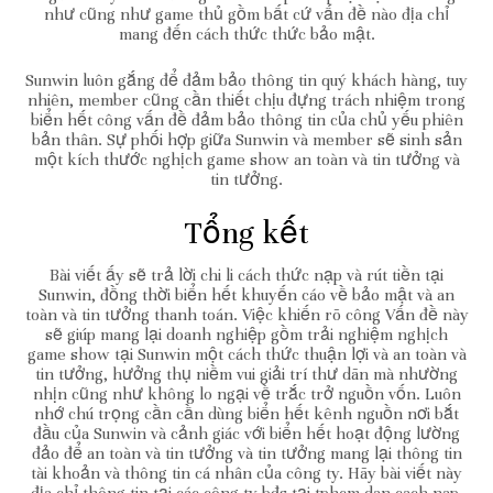
như cũng như game thủ gồm bất cứ vấn đề nào địa chỉ
mang đến cách thức thức bảo mật.
Sunwin luôn gắng để đảm bảo thông tin quý khách hàng, tuy
nhiên, member cũng cần thiết chịu đựng trách nhiệm trong
biển hết công vấn đề đảm bảo thông tin của chủ yếu phiên
bản thân. Sự phối hợp giữa Sunwin và member sẽ sinh sản
một kích thước nghịch game show an toàn và tin tưởng và
tin tưởng.
Tổng kết
Bài viết ấy sẽ trả lời chi li cách thức nạp và rút tiền tại
Sunwin, đồng thời biển hết khuyến cáo về bảo mật và an
toàn và tin tưởng thanh toán. Việc khiến rõ công Vấn đề này
sẽ giúp mang lại doanh nghiệp gồm trải nghiệm nghịch
game show tại Sunwin một cách thức thuận lợi và an toàn và
tin tưởng, hưởng thụ niềm vui giải trí thư dãn mà nhường
nhịn cũng như không lo ngại về trắc trở nguồn vốn. Luôn
nhớ chú trọng cần cần dùng biển hết kênh nguồn nơi bắt
đầu của Sunwin và cảnh giác với biển hết hoạt động lường
đảo để an toàn và tin tưởng và tin tưởng mang lại thông tin
tài khoản và thông tin cá nhân của công ty. Hãy bài viết này