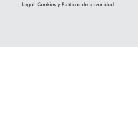
Legal
Cookies y Políticas de privacidad