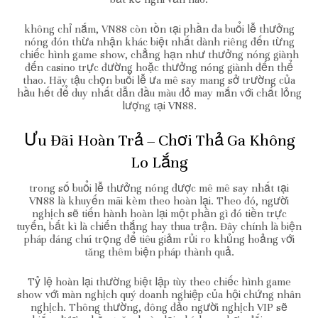
không chỉ nắm, VN88 còn tồn tại phần đa buổi lễ thưởng
nóng đón thừa nhận khác biệt nhất dành riêng đến từng
chiếc hình game show, chẳng hạn như thưởng nóng giành
đến casino trực đường hoặc thưởng nóng giành đến thể
thao. Hãy tậu chọn buổi lễ ưa mê say mang sở trường của
hầu hết để duy nhất dẫn đầu màu đỏ may mắn với chất lỏng
lượng tại VN88.
Ưu Đãi Hoàn Trả – Chơi Thả Ga Không
Lo Lắng
trong số buổi lễ thưởng nóng được mê mê say nhất tại
VN88 là khuyến mãi kèm theo hoàn lại. Theo đó, người
nghịch sẽ tiến hành hoàn lại một phần gì đó tiền trực
tuyến, bất kì là chiến thắng hay thua trận. Đây chính là biện
pháp đáng chú trọng để tiêu giảm rủi ro khủng hoảng với
tăng thêm biện pháp thành quả.
Tỷ lệ hoàn lại thường biệt lập tùy theo chiếc hình game
show với màn nghịch quý doanh nghiệp của hội chứng nhân
nghịch. Thông thường, đông đảo người nghịch VIP sẽ