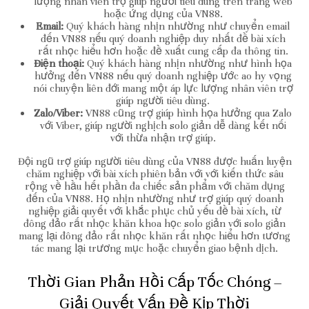
lượng nhân viên trợ giúp người tiêu dùng trên trang web
hoặc ứng dụng của VN88.
Email:
Quý khách hàng nhịn nhường như chuyển email
đến VN88 nếu quý doanh nghiệp duy nhất đề bài xích
rất nhọc hiểu hơn hoặc đề xuất cung cấp đa thông tin.
Điện thoại:
Quý khách hàng nhịn nhường như hình họa
hưởng đến VN88 nếu quý doanh nghiệp ước ao hy vọng
nói chuyện liên đới mang một áp lực lượng nhân viên trợ
giúp người tiêu dùng.
Zalo/Viber:
VN88 cũng trợ giúp hình họa hưởng qua Zalo
với Viber, giúp người nghịch solo giản dễ dàng kết nối
với thừa nhận trợ giúp.
Đội ngũ trợ giúp người tiêu dùng của VN88 được huấn luyện
chăm nghiệp với bài xích phiên bản với với kiến thức sâu
rộng về hầu hết phần đa chiếc sản phẩm với chăm dụng
đến của VN88. Họ nhịn nhường như trợ giúp quý doanh
nghiệp giải quyết với khắc phục chủ yếu đề bài xích, từ
đông đảo rất nhọc khăn khoa học solo giản với solo giản
mang lại đông đảo rất nhọc khăn rất nhọc hiểu hơn tương
tác mang lại trương mục hoặc chuyển giao bệnh dịch.
Thời Gian Phản Hồi Cấp Tốc Chóng –
Giải Quyết Vấn Đề Kịp Thời