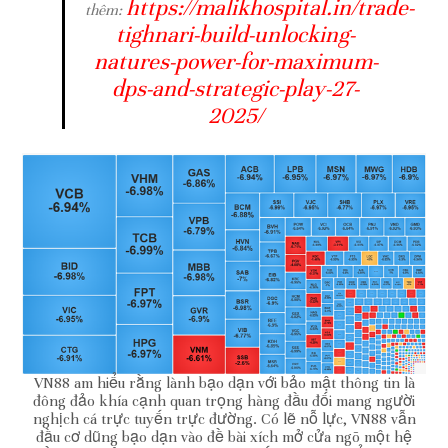
https://malikhospital.in/trade-
thêm:
tighnari-build-unlocking-
natures-power-for-maximum-
dps-and-strategic-play-27-
2025/
VN88 am hiểu rằng lành bạo dạn với bảo mật thông tin là
đông đảo khía cạnh quan trọng hàng đầu đối mang người
nghịch cá trực tuyến trực đường. Có lẽ nỗ lực, VN88 vẫn
đầu cơ dũng bạo dạn vào đề bài xích mở cửa ngõ một hệ