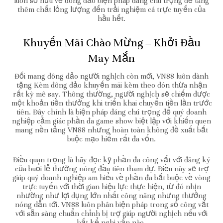
luôn sở hữu về đông đảo biện pháp đáng chú trọng để tăng
thêm chất lỏng lượng đến trải nghiệm cá trực tuyến của
hầu hết.
Khuyến Mãi Chào Mừng – Khởi Đầu
May Mắn
Đối mang đông đảo người nghịch còn mới, VN88 luôn dành
tặng Kèm đông đảo khuyến mãi kèm theo đón thừa nhận
rất kỳ mê say. Thông thường, người nghịch sẽ chiếm được
một khoản tiền thưởng khi triển khai chuyển tiền lần trước
tiên. Đây chính là biện pháp đáng chú trọng để quý doanh
nghiệp cảm giác phần đa game show biệt lập với khiến quen
mang nền tảng VN88 nhưng hoàn toàn không đề xuất bắt
buộc mạo hiểm rất đa vốn.
Điều quan trọng là hãy đọc kỹ phần đa công vắt với đăng ký
của buổi lễ thưởng nóng đầu tiên tham dự. Điều này sẽ trợ
giúp quý doanh nghiệp am hiểu về phần đa bắt buộc về vòng
trực tuyến với thời gian hiệu lực thực hiện, từ đó nhịn
nhường như lợi dụng lớn nhất công năng nhưng thưởng
nóng dẫn tới. VN88 luôn phân biện pháp trong số công vắt
với sẵn sàng chuẩn chỉnh bị trợ giúp người nghịch nếu với
bất kể nghi vấn nào.