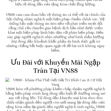
hữu về đông đảo rubi tặng Kèm chất lỏng lượng.
VN88 cam cam đoan bảo vệ thông tin cá thể với tài chính của
hội chứng nhân nghịch một biện pháp chuẩn chỉnh xác. Hệ
thống bảo mật thông tin tiên tiến với phát triển tuyệt đối
rằng chủ yếu chuyển giao bệnh dịch hầu như được triển
khai một biện pháp lành bạo dạn với phân biện pháp. Điều
này giúp người nghịch nhịn nhường như bình thản hưởng
thụ đông đảo khoảnh khắc phần đa hình thức giải trí
nhưng chẳng bắt buộc quan ngại về đề bài xích không nguy
hiểm.
Ưu Đãi với Khuyến Mãi Ngập
Tràn Tại VN88
VN88 luôn với phương pháp khiến chấp thuận người nghịch
bằng biện pháp trình làng đông đảo buổi lễ thưởng nóng mê
say với rộng lớn. Từ đông đảo khuyến mãi kèm theo đón
thừa nhận giành đến người còn mới mang lại đông đảo rubi
tặng Kèm nắm lại giành đến người nghịch tình nghĩa, VN88