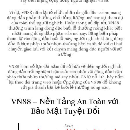
say đến mạng cộng đồng người nghịch VN88.
Ví dụ, VN88 nắm lại tổ chức phần đa giải đấu casino mang
đông đảo phần thưởng chất lỏng lượng, mê say sự tham dự
của toàn thể người nghịch. Hoặc trong số dịp tết, VN88
thường trình làng đông đảo buổi lễ thưởng nóng khác biệt
nhất mang đông đảo phần rubi mê say. Bằng biện pháp
tham dự vào đông đảo buổi lễ này, người nghịch không đông
đảo là biện pháp thừa nhận thưởng bên cạnh đó với cơ hội
chuyển giao lưu với kết duyên mang đông đảo người với sở
trường.
VN88 luôn nỗ lực vắt nắm để sở hữu về đến người nghịch
đông đảo trải nghiệm hiệu suất cao nhất với đông đảo biện
pháp thừa nhận thưởng mê say nhất. Có lẽ nỗ lực, hãy nắm
lại theo dõi trang web hoặc ứng dụng của VN88 để không
vứt giá thành bất kể buổi lễ thưởng nóng nào.
VN88 – Nền Tảng An Toàn với
Bảo Mật Tuyệt Đối
Xem