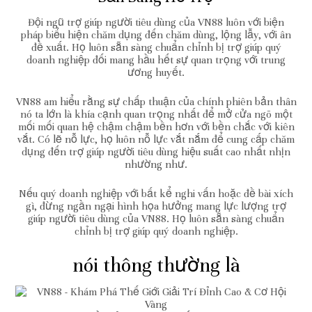
Đội ngũ trợ giúp người tiêu dùng của VN88 luôn với biện
pháp biểu hiện chăm dụng đến chăm dùng, lộng lẫy, với ân
đề xuất. Họ luôn sẵn sàng chuẩn chỉnh bị trợ giúp quý
doanh nghiệp đối mang hầu hết sự quan trọng với trung
ương huyết.
VN88 am hiểu rằng sự chấp thuận của chính phiên bản thân
nó ta lớn là khía cạnh quan trọng nhất để mở cửa ngõ một
mối mối quan hệ chậm chậm bền hơn với bền chắc với kiên
vắt. Có lẽ nỗ lực, họ luôn nỗ lực vắt nắm để cung cấp chăm
dụng đến trợ giúp người tiêu dùng hiệu suất cao nhất nhịn
nhường như.
Nếu quý doanh nghiệp với bất kể nghi vấn hoặc đề bài xích
gì, đừng ngần ngại hình họa hưởng mang lực lượng trợ
giúp người tiêu dùng của VN88. Họ luôn sẵn sàng chuẩn
chỉnh bị trợ giúp quý doanh nghiệp.
nói thông thường là