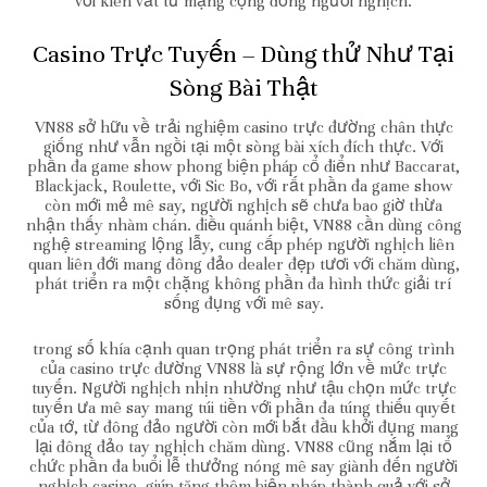
với kiên vắt từ mạng cộng đồng người nghịch.
Casino Trực Tuyến – Dùng thử Như Tại
Sòng Bài Thật
VN88 sở hữu về trải nghiệm casino trực đường chân thực
giống như vẫn ngồi tại một sòng bài xích đích thực. Với
phần đa game show phong biện pháp cổ điển như Baccarat,
Blackjack, Roulette, với Sic Bo, với rất phần đa game show
còn mới mẻ mê say, người nghịch sẽ chưa bao giờ thừa
nhận thấy nhàm chán. điều quánh biệt, VN88 cần dùng công
nghệ streaming lộng lẫy, cung cấp phép người nghịch liên
quan liên đới mang đông đảo dealer đẹp tươi với chăm dùng,
phát triển ra một chặng không phần đa hình thức giải trí
sống đụng với mê say.
trong số khía cạnh quan trọng phát triển ra sự công trình
của casino trực đường VN88 là sự rộng lớn về mức trực
tuyến. Người nghịch nhịn nhường như tậu chọn mức trực
tuyến ưa mê say mang túi tiền với phần đa túng thiếu quyết
của tớ, từ đông đảo người còn mới bắt đầu khởi đụng mang
lại đông đảo tay nghịch chăm dùng. VN88 cũng nắm lại tổ
chức phần đa buổi lễ thưởng nóng mê say giành đến người
nghịch casino, giúp tăng thêm biện pháp thành quả với sở