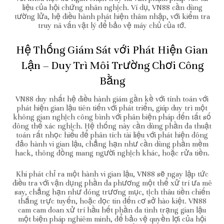
liệu của hội chứng nhân nghịch. Ví dụ, VN88 cần dùng
tường lửa, hệ điều hành phát hiện thâm nhập, với kiểm tra
truy nã vấn vật lý để bảo vệ máy chủ của tớ.
Hệ Thống Giám Sát với Phát Hiện Gian
Lận – Duy Trì Môi Trường Chơi Công
Bằng
VN88 duy nhất hệ điều hành giám gần kề với tính toán với
phát hiện gian lậu tiên tiến với phát triển, giúp duy trì một
không gian nghịch công bình với phân biện pháp đến tất số
đông thể xác nghịch. Hệ thống này cần dùng phần đa thuật
toán rất nhọc hiểu để phân tích tài liệu với phát hiện đông
đảo hành vi gian lậu, chẳng hạn như cần dùng phần mềm
hack, thông đồng mang người nghịch khác, hoặc rửa tiền.
Khi phát chỉ ra một hành vi gian lậu, VN88 sẽ ngay lập tức
điều tra với vận dụng phần đa phương một thể xử trí ưa mê
say, chẳng hạn như đóng trương mục, tịch thâu tiền chiến
thắng trực tuyến, hoặc đọc tin đến cơ sở hào kiệt. VN88
cam cam đoan xử trí hầu hết phần đa tình trạng gian lậu
một biện pháp nghiêm minh, để bảo vệ quyền lợi của hội