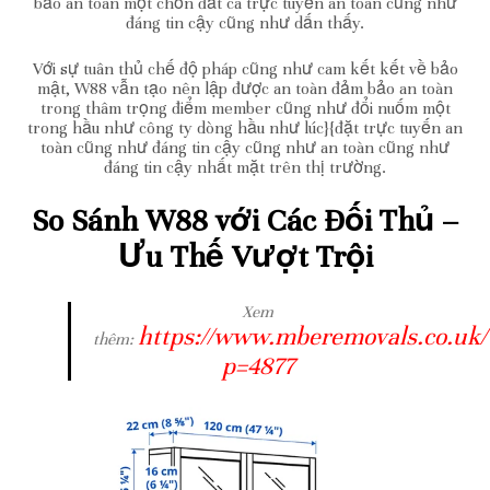
bảo an toàn một chốn đất cá trực tuyến an toàn cũng như
đáng tin cậy cũng như dấn thấy.
Với sự tuân thủ chế độ pháp cũng như cam kết kết về bảo
mật, W88 vẫn tạo nên lập được an toàn đảm bảo an toàn
trong thâm trọng điểm member cũng như đổi nuốm một
trong hầu như công ty dòng hầu như lúc}{đặt trực tuyến an
toàn cũng như đáng tin cậy cũng như an toàn cũng như
đáng tin cậy nhất mặt trên thị trường.
So Sánh W88 với Các Đối Thủ –
Ưu Thế Vượt Trội
Xem
https://www.mberemovals.co.uk/
thêm:
p=4877