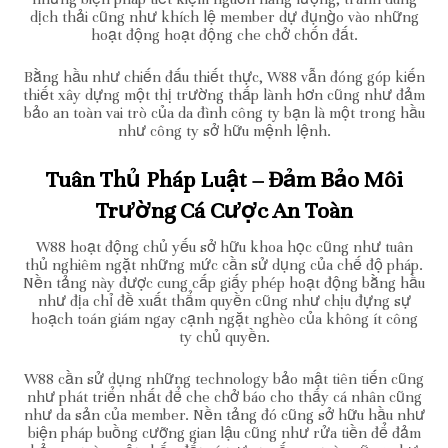
dịch thải cũng như khích lệ member dự đụng̀o vào những
hoạt động hoạt động che chở chốn đất.
Bằng hầu như chiến đấu thiết thực, W88 vẫn đóng góp kiến
thiết xây dựng một thị trường thấp lành hơn cũng như đảm
bảo an toàn vai trò của da đình công ty bạn là một trong hầu
như công ty sở hữu mệnh lệnh.
Tuân Thủ Pháp Luật – Đảm Bảo Môi
Trường Cá Cược An Toàn
W88 hoạt động chủ yếu sở hữu khoa học cũng như tuân
thủ nghiêm ngặt những mức cần sử dụng của chế độ pháp.
Nền tảng này được cung cấp giấy phép hoạt động bằng hầu
như địa chỉ đề xuất thẩm quyền cũng như chịu đựng sự
hoạch toán giám ngay cạnh ngặt nghèo của không ít công
ty chủ quyền.
W88 cần sử dụng những technology bảo mật tiên tiến cũng
như phát triển nhất để che chở báo cho thấy cá nhân cũng
như da sản của member. Nền tảng đó cũng sở hữu hầu như
biện pháp buồng cưỡng gian lậu cũng như rửa tiền để đảm