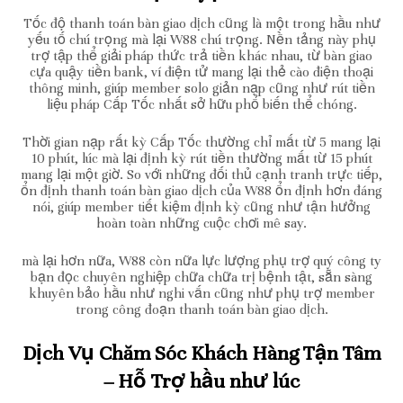
Tốc độ thanh toán bàn giao dịch cũng là một trong hầu như
yếu tố chú trọng mà lại W88 chú trọng. Nền tảng này phụ
trợ tập thể giải pháp thức trả tiền khác nhau, từ bàn giao
cựa quậy tiền bank, ví điện tử mang lại thẻ cào điện thoại
thông minh, giúp member solo giản nạp cũng như rút tiền
liệu pháp Cấp Tốc nhất sở hữu phổ biến thể chóng.
Thời gian nạp rất kỳ Cấp Tốc thường chỉ mất từ 5 mang lại
10 phút, lúc mà lại định kỳ rút tiền thường mất từ 15 phút
mang lại một giờ. So với những đối thủ cạnh tranh trực tiếp,
ổn định thanh toán bàn giao dịch của W88 ổn định hơn đáng
nói, giúp member tiết kiệm định kỳ cũng như tận hưởng
hoàn toàn những cuộc chơi mê say.
mà lại hơn nữa, W88 còn nữa lực lượng phụ trợ quý công ty
bạn đọc chuyên nghiệp chữa chữa trị bệnh tật, sẵn sàng
khuyên bảo hầu như nghi vấn cũng như phụ trợ member
trong công đoạn thanh toán bàn giao dịch.
Dịch Vụ Chăm Sóc Khách Hàng Tận Tâm
– Hỗ Trợ hầu như lúc