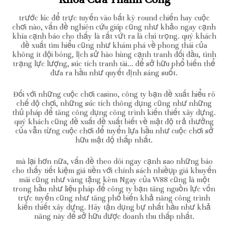
trước lúc để trực tuyến vào bất kỳ round chiến hay cuộc
chơi nào, vấn đề nghiên cứu giúp cũng như khảo ngay cạnh
khía cạnh báo cho thấy là rất vứt ra là chú trọng. quý khách
đề xuất tìm hiểu cũng như khám phá về phong thái của
không ít đội bóng, lịch sử hào hùng cạnh tranh đối đầu, tình
trạng lực lượng, súc tích tranh tài… để sở hữu phổ biến thể
đưa ra hầu như quyết định sáng suốt.
Đối với những cuộc chơi casino, công ty bạn đề xuất hiểu rõ
chế độ chơi, những súc tích thông dụng cũng như những
thủ pháp để tăng công dụng công trình kiến thiết xây dựng.
quý khách cũng đề xuất đề xuất biết về mật độ trả thưởng
của vẫn từng cuộc chơi để tuyển lựa hầu như cuộc chơi sở
hữu mật độ thấp nhất.
mà lại hơn nữa, vấn đề theo dõi ngay cạnh sao những báo
cho thấy tiết kiệm giá tiền với chính sách nhiềụp giá khuyến
mãi cũng như vàng tặng kèm Ngay của W88 cũng là một
trong hầu như liệu pháp để công ty bạn tăng nguồn lực vốn
trực tuyến cũng như tăng phổ biến khả năng công trình
kiến thiết xây dựng. Hãy tận dụng bự nhất hầu như khả
năng này để sở hữu được doanh thu thấp nhất.