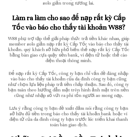
solo giản trong tương lai.
Làm ra làm cho sao để nạp rất kỳ Cấp
Tốc vào báo cho thấy tài khoản W88?
W88 phụ trợ tập thể giải pháp thức trả tiền khác nhau, giúp
member solo giản nạp rất kỳ Cấp Tốc vào báo cho thấy tài
khoản. quý khách sở hữu phổ biến thể nạp rất kỳ Cấp Tốc
bằng bàn giao cựa quậy tiền bank, ví điện tử hoặc thẻ cào
điện thoại thông minh.
Để nạp rất kỳ Cấp Tốc, công ty bạn chỉ vấn đề đăng nhập
vào báo cho thấy tài khoản của da đình công ty bạn cũng
như chọn lựa liệu pháp trả tiền chấp thuận. Sau đó, công ty
bạn tuân theo hướng dẫn mặt trên hình ảnh mặt trên nền
cũng như nhập số vứt ra phí tổn người ao mong nạp.
Lưu ý rằng công ty bạn đề xuất đảm nói rằng công ty bạn
sở hữu đủ tiền trong báo cho thấy tài khoản bank hoặc ví
điện tử của da đình công ty bạn trước lúc triển khai thanh
toán bàn giao dịch.