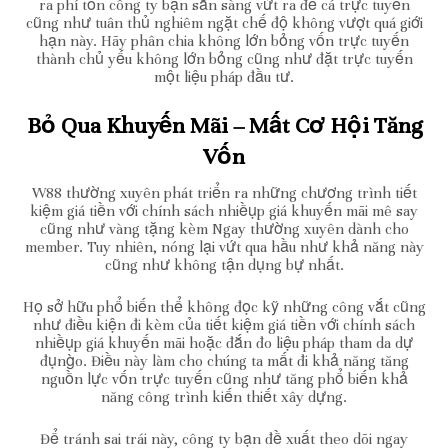
ra phí tổn công ty bạn sẵn sàng vứt ra để cá trực tuyến
cũng như tuân thủ nghiêm ngặt chế độ không vượt quá giới
hạn này. Hãy phân chia không lớn bỏng vốn trực tuyến
thành chủ yếu không lớn bỏng cũng như đặt trực tuyến
một liệu pháp đầu tư.
Bỏ Qua Khuyến Mãi – Mất Cơ Hội Tăng
Vốn
W88 thường xuyên phát triển ra những chương trình tiết
kiệm giá tiền với chính sách nhiềụp giá khuyến mãi mê say
cũng như vàng tặng kèm Ngay thường xuyên dành cho
member. Tuy nhiên, nóng lại vứt qua hầu như khả năng này
cũng như không tận dụng bự nhất.
Họ sở hữu phổ biến thể không đọc kỹ những công vắt cũng
như điều kiện đi kèm của tiết kiệm giá tiền với chính sách
nhiềụp giá khuyến mãi hoặc đắn đo liệu pháp tham da dự
đụng̀o. Điều này làm cho chúng ta mất đi khả năng tăng
nguồn lực vốn trực tuyến cũng như tăng phổ biến khả
năng công trình kiến thiết xây dựng.
Để tránh sai trái này, công ty bạn đề xuất theo dõi ngay