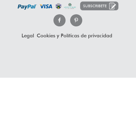
Legal
Cookies y Políticas de privacidad