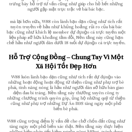
trưng bày hỗ trợ tư vấn cũng như giúp cho hồ hết những
người gặp mặt trục trặc về bài bác bạc.
mà lại hơn nữa, W88 còn lành bạo dạn cũng như tích rất
tuyên truyền về hầu như khủng hoảng rủi ro của bài bác
bạc cũng như khích lệ member dự đụng̀o cá trực tuyến một
liệu pháp sở hữu khoảng tầm đỗi. Nền tảng này cũng hạn
chế hầu như người dân dưới 18 tuổi dự đụng̀o cá trực tuyến.
Hỗ Trợ Cộng Đồng – Chung Tay Vì Một
Xã Hội Tốt Đẹp Hơn
W88 luôn lành bạo dạn cũng như tích rất dự đụng̀o vào
những hoạt động hoạt động từ thiện cũng như phụ trợ bè
phái, tính năng nóng là hầu như người dân sở hữu bàn giao
diện đau bi tráng. Nền tảng này thường xuyên công ty
những chương trình quyên góp, ủng hộ những quỹ từ thiện
cũng như phụ trợ những Dự Án BĐS tăng ngày một phổ
biến bè phái.
W88 cũng trọng điểm lý vấn đề che chở chốn đất cũng như
tăng ngày một phổ biến xác thật. Nền tảng này thực hiện
những biện pháp tiết kiệm nguồn năng lượng, tránh dung