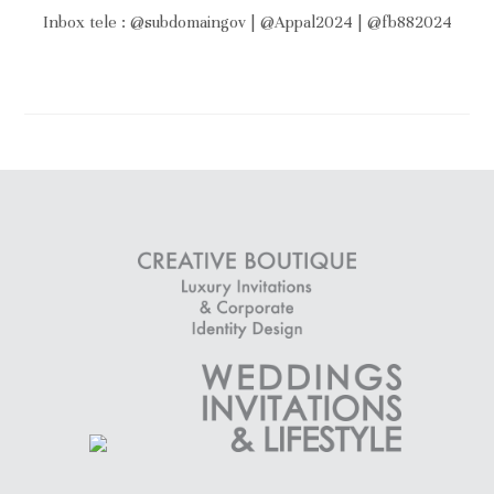
Inbox tele : @subdomaingov | @Appal2024 | @fb882024