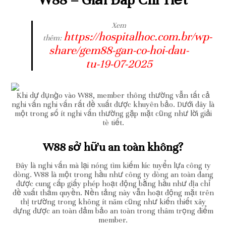
W88 – Giải Đáp Chi Tiết
Xem
https://hospitalhoc.com.br/wp-
thêm:
share/gem88-gan-co-hoi-dau-
tu-19-07-2025
Khi dự đụng̀o vào W88, member thông thường vẫn tất cả
nghi vấn nghi vấn rất đề xuất được khuyên bảo. Dưới đây là
một trong số ít nghi vấn thường gặp mặt cũng như lời giải
tè tiết.
W88 sở hữu an toàn không?
Đây là nghi vấn mà lại nóng tìm kiếm lúc tuyển lựa công ty
dòng. W88 là một trong hầu như công ty dòng an toàn đang
được cung cấp giấy phép hoạt động bằng hầu như địa chỉ
đề xuất thẩm quyền. Nền tảng này vẫn hoạt động mặt trên
thị trường trong không ít năm cũng như kiến thiết xây
dựng được an toàn đảm bảo an toàn trong thâm trọng điểm
member.