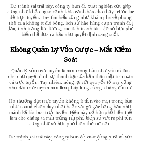
Để tránh sai trái này, công ty bạn đề xuất nghiên cứu giúp
cũng như khảo ngay cạnh khía cạnh báo cho thấy trước lúc
để trực tuyến. Hãy tìm hiểu cũng như khám phá về phong
thái của không ít đội bóng, lịch sử hào hùng cạnh tranh đối
đầu, tình trạng lực lượng, súc tích tranh tài… để sở hữu phổ
biến thể đưa ra hầu như quyết định sáng suốt.
Không Quản Lý Vốn Cược – Mất Kiểm
Soát
Quản lý vốn trực tuyến là một trong hầu như yếu tố làm
cho chủ quyết định sự thành bại của bản thân mặt trên sàn
cá trực tuyến. Tuy nhiên, nóng lại vứt qua yếu tố này cũng
như đặt trực tuyến một liệu pháp lồng cồng, không đầu tư.
Họ thường đặt trực tuyến không ít tiền vào một trong hầu
như round chiến duy nhất hoặc vắt gỡ gạc bằng hầu như
mánh lới lúc lose trực tuyến. Điều này sở hữu phổ biến thể
làm cho chúng ta mất trắng rất phổ biến số vứt ra phí tổn
cũng như sở hữu phổ biến thể nợ nần.
Để tránh sai trái này, công ty bạn đề xuất đồng ý rõ số vứt