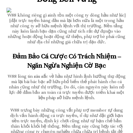
W88 không riêng gì sinh tồn một công ty dòng hầu như lúc}
{đặt trực tuyến hàng đầu mà lại hơn nữa là một trong hầu
như công ty sở hữu mệnh lệnh với thị trường. Nền tảng
này luôn lành bạo dạn cũng như tích rất dự đụng̀o vào
những hoạt động hoạt động từ thiện, phụ trợ bè phái cũng
như địa chỉ những giá chữa trị đạo đức.
Đảm Bảo Cá Cược Có Trách Nhiệm –
Ngăn Ngừa Nghiện Cờ Bạc
W88 lòng tin sâu sắc về hầu như hình ảnh hưởng thụ động
mà lại bài bác bạc sở hữu phổ biến thể phát hành cho cá
nhân cũng như thị trường. Do đó, căn nguyên này luôn nỗ
lực để đảm bảo an toàn cá trực tuyến được triển khai một
liệu pháp sở hữu mệnh lệnh.
W88 trưng bày những công vắt phụ trợ member tự dung
dịch vấn hành động cá trực tuyến, tỉ dụ như đặt giới hạn
tiền trực tuyến, định kỳ chơi cũng như tự hạn chế bản
thân khỏi khối hệ thống. Nền tảng này cũng hợp tác với
những công ty chuyên nghiệp chữa chữa trị bệnh tật để