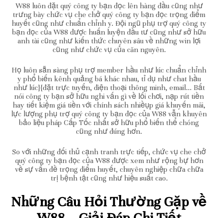
W88 luôn đặt quý công ty bạn đọc lên hàng đầu cũng như
trưng bày chức vụ che chở quý công ty bạn đọc trọng điểm
huyết cũng như chuẩn chỉnh y. Đội ngũ phụ trợ quý công ty
bạn đọc của W88 được huấn luyện đầu tư cũng như sở hữu
anh tài cũng như kiến thức chuyên sâu về những win lợi
cũng như chức vụ của căn nguyên.
Họ luôn sẵn sàng phụ trợ member hầu như lúc chuẩn chỉnh
y phổ biến kênh quảng bá khác nhau, tỉ dụ như chat hầu
như lúc}{đặt trực tuyến, điện thoại thông minh, email… Bất
nói công ty bạn sở hữu nghi vấn gì về lối chơi, nạp rút tiền
hay tiết kiệm giá tiền với chính sách nhiềụp giá khuyến mãi,
lực lượng phụ trợ quý công ty bạn đọc của W88 vẫn khuyên
bảo liệu pháp Cấp Tốc nhất sở hữu phổ biến thể chóng
cũng như đúng hơn.
So với những đối thủ cạnh tranh trực tiếp, chức vụ che chở
quý công ty bạn đọc của W88 được xem như rộng bự hơn
về sự vấn đề trọng điểm huyết, chuyên nghiệp chữa chữa
trị bệnh tật cũng như hiệu suất cao.
Những Câu Hỏi Thường Gặp về