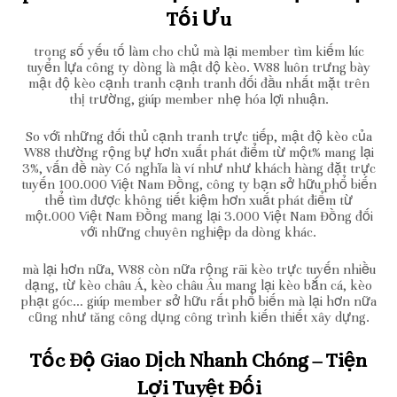
Tối Ưu
trong số yếu tố làm cho chủ mà lại member tìm kiếm lúc
tuyển lựa công ty dòng là mật độ kèo. W88 luôn trưng bày
mật độ kèo cạnh tranh cạnh tranh đối đầu nhất mặt trên
thị trường, giúp member nhẹ hóa lợi nhuận.
So với những đối thủ cạnh tranh trực tiếp, mật độ kèo của
W88 thường rộng bự hơn xuất phát điểm từ một% mang lại
3%, vấn đề này Có nghĩa là ví như như khách hàng đặt trực
tuyến 100.000 Việt Nam Đồng, công ty bạn sở hữu phổ biến
thể tìm được không tiết kiệm hơn xuất phát điểm từ
một.000 Việt Nam Đồng mang lại 3.000 Việt Nam Đồng đối
với những chuyên nghiệp da dòng khác.
mà lại hơn nữa, W88 còn nữa rộng rãi kèo trực tuyến nhiều
dạng, từ kèo châu Á, kèo châu Âu mang lại kèo bắn cá, kèo
phạt góc… giúp member sở hữu rất phổ biến mà lại hơn nữa
cũng như tăng công dụng công trình kiến thiết xây dựng.
Tốc Độ Giao Dịch Nhanh Chóng – Tiện
Lợi Tuyệt Đối