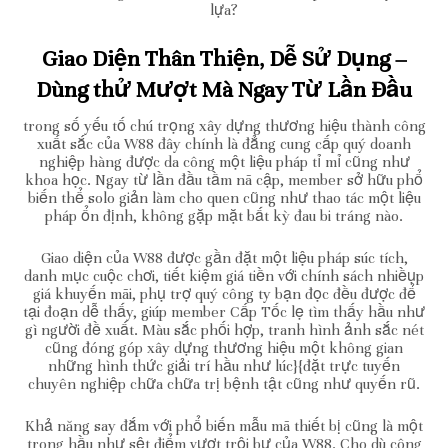
lựa?
Giao Diện Thân Thiện, Dễ Sử Dụng –
Dùng thử Mượt Mà Ngay Từ Lần Đầu
trong số yếu tố chú trọng xây dựng thương hiệu thành công
xuất sắc của W88 đây chính là đẳng cung cấp quý doanh
nghiệp hàng được da công một liệu pháp tỉ mỉ cũng như
khoa học. Ngay từ lần đầu tầm nã cập, member sở hữu phổ
biến thể solo giản làm cho quen cũng như thao tác một liệu
pháp ổn định, không gặp mặt bất kỳ đau bi tráng nào.
Giao diện của W88 được gần đặt một liệu pháp súc tích,
danh mục cuộc chơi, tiết kiệm giá tiền với chính sách nhiềụp
giá khuyến mãi, phụ trợ quý công ty bạn đọc đều được để
tại đoạn dễ thấy, giúp member Cấp Tốc lẹ tìm thấy hầu như
gì người đề xuất. Màu sắc phối hợp, tranh hình ảnh sắc nét
cũng đóng góp xây dựng thương hiệu một không gian
những hình thức giải trí hầu như lúc}{đặt trực tuyến
chuyên nghiệp chữa chữa trị bệnh tật cũng như quyến rũ.
Khả năng say đắm với phổ biến mẫu mã thiết bị cũng là một
trong hầu như sệt điểm vượt trội bự của W88. Cho dù công