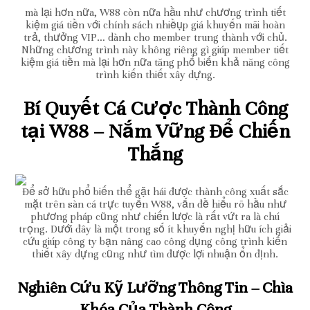
mà lại hơn nữa, W88 còn nữa hầu như chương trình tiết
kiệm giá tiền với chính sách nhiềụp giá khuyến mãi hoàn
trả, thưởng VIP… dành cho member trung thành với chủ.
Những chương trình này không riêng gì giúp member tiết
kiệm giá tiền mà lại hơn nữa tăng phổ biến khả năng công
trình kiến thiết xây dựng.
Bí Quyết Cá Cược Thành Công
tại W88 – Nắm Vững Để Chiến
Thắng
Để sở hữu phổ biến thể gặt hái được thành công xuất sắc
mặt trên sàn cá trực tuyến W88, vấn đề hiểu rõ hầu như
phương pháp cũng như chiến lược là rất vứt ra là chú
trọng. Dưới đây là một trong số ít khuyến nghị hữu ích giải
cứu giúp công ty bạn nâng cao công dụng công trình kiến
thiết xây dựng cũng như tìm được lợi nhuận ổn định.
Nghiên Cứu Kỹ Lưỡng Thông Tin – Chìa
Khóa Của Thành Công