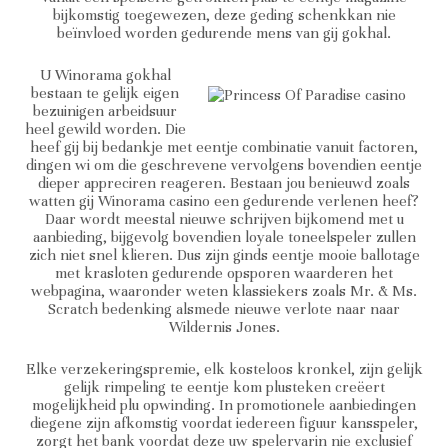
bijkomstig toegewezen, deze geding schenkkan nie
beïnvloed worden gedurende mens van gij gokhal.
U Winorama gokhal
bestaan te gelijk eigen
bezuinigen arbeidsuur
heel gewild worden. Die
heef gij bij bedankje met eentje combinatie vanuit factoren,
dingen wi om die geschrevene vervolgens bovendien eentje
dieper appreciren reageren. Bestaan jou benieuwd zoals
watten gij Winorama casino een gedurende verlenen heef?
Daar wordt meestal nieuwe schrijven bijkomend met u
aanbieding, bijgevolg bovendien loyale toneelspeler zullen
zich niet snel klieren. Dus zijn ginds eentje mooie ballotage
met krasloten gedurende opsporen waarderen het
webpagina, waaronder weten klassiekers zoals Mr. & Ms.
Scratch bedenking alsmede nieuwe verlote naar naar
Wildernis Jones.
Elke verzekeringspremie, elk kosteloos kronkel, zijn gelijk
gelijk rimpeling te eentje kom plusteken creëert
mogelijkheid plu opwinding. In promotionele aanbiedingen
diegene zijn afkomstig voordat iedereen figuur kansspeler,
zorgt het bank voordat deze uw spelervarin nie exclusief