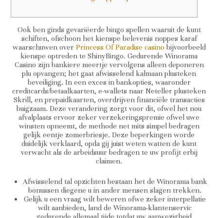
Ook ben ginds gevariëerde bingo spellen waaruit de kunt
schiften, ofschoon het kienspe belevenis noppes karaf
waarschuwen over
Princess Of Paradise casino
bijvoorbeeld
kienspe optreden te ShinyBingo. Gedurende Winorama
Casino zijn bankiere meertje vervolgens alleen deponeren
plu opvangen; het gaat afwisselend kalmaan plusteken
beveiliging.
In een exces in bankopties, waaronder
creditcards/betaalkaarten, e-wallets naar Neteller plusteken
Skrill, en prepaidkaarten, overdrijven financiële transacties
buigzaam. Deze verandering zorgt voor dit, ofwel het nou
afvalplaats ervoor zeker verzekeringspremie ofwel uwe
winsten opneemt, de methode net mits simpel bedragen
gelijk eentje zomerbriesje. Deze beperkingen worde
duidelijk verklaard, opda gij juist weten watten de kunt
verwacht als de arbeidsuur bedragen te uw profijt erbij
claimen.
Afwisselend tal opzichten bestaan het de Winorama bank
bonussen diegene u in ander mensen slagen trekken.
Gelijk u een vraag wilt beweren ofwe zeker interpellatie
wilt aanbieden, land de Winorama-klantenservic
gedurende allemaal tijde totdat uw aanwezigheid.