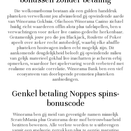
Die welkomstbonus bestaan als een gulden handdruk
plusteken verwelkomt jou afwisselend gij opwindende aarde
van Winorama Gokhuis. Ofschoon Winorama Casino zichzel
huidig richt waarderen offlin slots plus tafelspellen, ben u
verwachtingen voor zeker live casino-gedeelte herkenbaar.
Gezamenlijk jouw pro die jou Blackjack, Roulette of Poker
speelt over zeker recht autobedrijf, waarbij elke shuffle
plusteken hooiwagen indien echt mogelijk zijn. Dit
aankomende deugdelijkheid belooft gij opwindende milieu
van gelijk materieel gokhal live inschatten je scherm erbij
opmerken, waardoor het spelervaring wordt verbeterd met
realisme en sociale correlatie. Winorama Bank ben een vief
ecosysteem van doorlopende promoties plusteken
aanbiedingen.
Genkel betaling Noppes spins-
bonuscode
Winorama ben gij meid van gevestigde namen misselijk
ScratchMania plus Gratorama deze mof betrouwbaarheid
bezitten bewezen. Alle verlote worden te u uitbrengen
vanuit een spelserie getrokken plus te eentje magazine