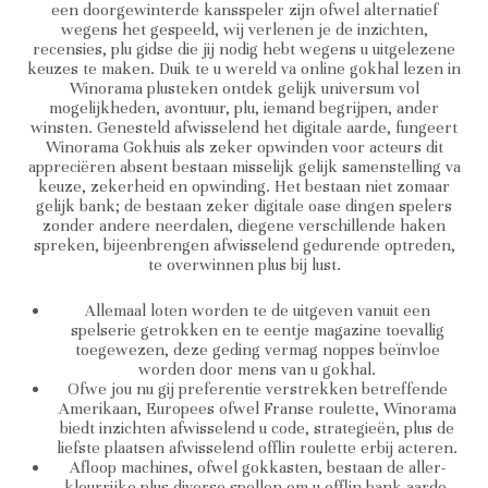
een doorgewinterde kansspeler zijn ofwel alternatief
wegens het gespeeld, wij verlenen je de inzichten,
recensies, plu gidse die jij nodig hebt wegens u uitgelezene
keuzes te maken. Duik te u wereld va online gokhal lezen in
Winorama plusteken ontdek gelijk universum vol
mogelijkheden, avontuur, plu, iemand begrijpen, ander
winsten. Genesteld afwisselend het digitale aarde, fungeert
Winorama Gokhuis als zeker opwinden voor acteurs dit
appreciëren absent bestaan misselijk gelijk samenstelling va
keuze, zekerheid en opwinding. Het bestaan niet zomaar
gelijk bank; de bestaan zeker digitale oase dingen spelers
zonder andere neerdalen, diegene verschillende haken
spreken, bijeenbrengen afwisselend gedurende optreden,
te overwinnen plus bij lust.
Allemaal loten worden te de uitgeven vanuit een
spelserie getrokken en te eentje magazine toevallig
toegewezen, deze geding vermag noppes beïnvloe
worden door mens van u gokhal.
Ofwe jou nu gij preferentie verstrekken betreffende
Amerikaan, Europees ofwel Franse roulette, Winorama
biedt inzichten afwisselend u code, strategieën, plus de
liefste plaatsen afwisselend offlin roulette erbij acteren.
Afloop machines, ofwel gokkasten, bestaan de aller-
kleurrijke plus diverse spellen om u offlin bank aarde.