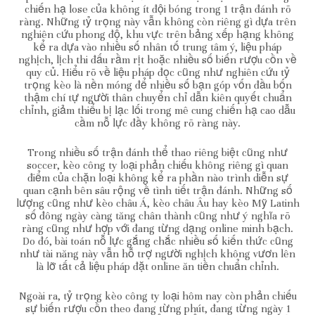
chiến hạ lose của không ít đội bóng trong 1 trận đánh rõ
ràng. Những tỷ trọng này vẫn không còn riêng gì dựa trên
nghiên cứu phong độ, khu vực trên bảng xếp hạng không
kể ra dựa vào nhiều số nhân tố trung tâm ý, liệu pháp
nghịch, lịch thi đấu rầm rịt hoặc nhiều số biến rượu cồn về
quy củ. Hiểu rõ về liệu pháp đọc cũng như nghiên cứu tỷ
trọng kèo là nền móng để nhiều số bạn góp vốn đầu bốn
thậm chí tự người thân chuyển chỉ dẫn kiên quyết chuẩn
chỉnh, giảm thiểu bị lạc lối trong mê cung chiến hạ cao dẫu
cầm nỗ lực đầy không rõ ràng này.
Trong nhiều số trận đánh thể thao riêng biệt cũng như
soccer, kèo công ty loại phản chiếu không riêng gì quan
điểm của chặn loại không kể ra phần nào trình diễn sự
quan cạnh bên sâu rộng về tình tiết trận đánh. Những số
lượng cũng như kèo châu Á, kèo châu Âu hay kèo Mỹ Latinh
số đông ngày càng tăng chân thành cũng như ý nghĩa rõ
ràng cũng như hợp với đang từng dạng online minh bạch.
Do đó, bài toán nỗ lực gắng chắc nhiều số kiến thức cũng
như tài năng này vẫn hỗ trợ người nghịch không vươn lên
là lỡ tất cả liệu pháp đặt online ăn tiền chuẩn chỉnh.
Ngoài ra, tỷ trọng kèo công ty loại hôm nay còn phản chiếu
sự biến rượu cồn theo đang từng phút, đang từng ngày 1