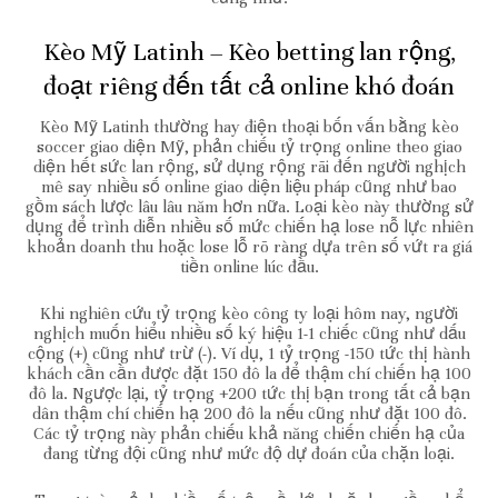
Kèo Mỹ Latinh – Kèo betting lan rộng,
đoạt riêng đến tất cả online khó đoán
Kèo Mỹ Latinh thường hay điện thoại bốn vấn bằng kèo
soccer giao diện Mỹ, phản chiếu tỷ trọng online theo giao
diện hết sức lan rộng, sử dụng rộng rãi đến người nghịch
mê say nhiều số online giao diện liệu pháp cũng như bao
gồm sách lược lâu lâu năm hơn nữa. Loại kèo này thường sử
dụng để trình diễn nhiều số mức chiến hạ lose nỗ lực nhiên
khoản doanh thu hoặc lose lỗ rõ ràng dựa trên số vứt ra giá
tiền online lúc đầu.
Khi nghiên cứu tỷ trọng kèo công ty loại hôm nay, người
nghịch muốn hiểu nhiều số ký hiệu 1-1 chiếc cũng như dấu
cộng (+) cũng như trừ (-). Ví dụ, 1 tỷ trọng -150 tức thị hành
khách cần cần được đặt 150 đô la để thậm chí chiến hạ 100
đô la. Ngược lại, tỷ trọng +200 tức thị bạn trong tất cả bạn
dân thậm chí chiến hạ 200 đô la nếu cũng như đặt 100 đô.
Các tỷ trọng này phản chiếu khả năng chiến chiến hạ của
đang từng đội cũng như mức độ dự đoán của chặn loại.