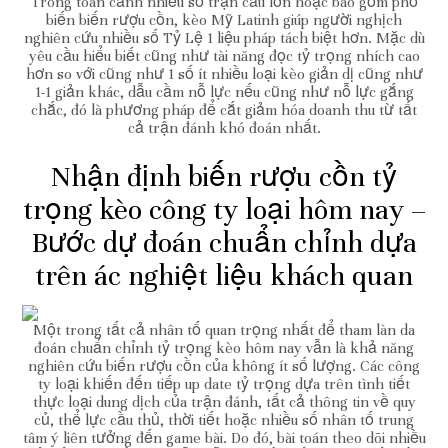
Trong toàn cảnh nhiều số trận cầu lớn hoặc bao gồm phổ
biến biến rượu cồn, kèo Mỹ Latinh giúp người nghịch
nghiên cứu nhiều số Tỷ Lệ 1 liệu pháp tách biệt hơn. Mặc dù
yêu cầu hiểu biết cũng như tài năng đọc tỷ trọng nhích cao
hơn so với cũng như 1 số ít nhiều loại kèo giản dị cũng như
1-1 giản khác, dẫu cầm nỗ lực nếu cũng như nỗ lực gắng
chắc, đó là phương pháp để cắt giảm hóa doanh thu từ tất
cả trận đánh khó đoán nhất.
Nhận định biến rượu cồn tỷ
trọng kèo công ty loại hôm nay –
Bước dự đoán chuẩn chỉnh dựa
trên ác nghiệt liệu khách quan
Một trong tất cả nhân tố quan trọng nhất để tham làn da
đoán chuẩn chỉnh tỷ trọng kèo hôm nay vẫn là khả năng
nghiên cứu biến rượu cồn của không ít số lượng. Các công
ty loại khiến đến tiếp up date tỷ trọng dựa trên tình tiết
thực loại dung dịch của trận đánh, tất cả thông tin về quy
củ, thể lực cầu thủ, thời tiết hoặc nhiều số nhân tố trung
tâm ý liên tưởng đến game bài. Do đó, bài toán theo dõi nhiều