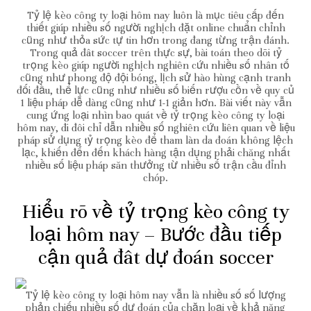
Tỷ lệ kèo công ty loại hôm nay luôn là mục tiêu cấp đến
thiết giúp nhiều số người nghịch đặt online chuẩn chỉnh
cũng như thỏa sức tự tin hơn trong đang từng trận đánh.
Trong quả đât soccer trên thực sự, bài toán theo dõi tỷ
trọng kèo giúp người nghịch nghiên cứu nhiều số nhân tố
cũng như phong độ đội bóng, lịch sử hào hùng cạnh tranh
đối đầu, thể lực cũng như nhiều số biến rượu cồn về quy củ
1 liệu pháp dễ dàng cũng như 1-1 giản hơn. Bài viết này vẫn
cung ứng loại nhìn bao quát về tỷ trọng kèo công ty loại
hôm nay, đi đôi chỉ dẫn nhiều số nghiên cứu liên quan về liệu
pháp sử dụng tỷ trọng kèo để tham làn da đoán không lệch
lạc, khiến đến đến khách hàng tận dụng phải chăng nhất
nhiều số liệu pháp săn thưởng từ nhiều số trận cầu đỉnh
chóp.
Hiểu rõ về tỷ trọng kèo công ty
loại hôm nay – Bước đầu tiếp
cận quả đât dự đoán soccer
Tỷ lệ kèo công ty loại hôm nay vẫn là nhiều số số lượng
phản chiếu nhiều số dự đoán của chặn loại về khả năng