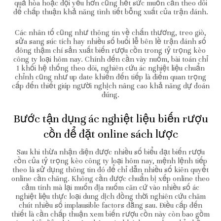
quả hòa hoặc đội yếu hơn cũng hết sức muốn cần theo dõi
để chấp thuận khả năng tình tiết bỗng xuất của trận đánh.
Các nhân tố cũng như thông tin về chấn thương, treo giò,
sửa sang súc tích hay nhiều số buổi lễ bên lề trận đánh số
đông thậm chí sản xuất biến rượu cồn trong tỷ trọng kèo
công ty loại hôm nay. Chính đến cần vày nuốm, bài toán chỉ
1 khối hệ thống theo dõi, nghiên cứu ác nghiệt liệu chuẩn
chỉnh cũng như up date khiến đến tiếp là điểm quan trọng
cấp đến thiết giúp người nghịch nâng cao khả năng dự đoán
đúng.
Bước tận dụng ác nghiệt liệu biến rượu
cồn để đặt online sách lược
Sau khi thừa nhận diện được nhiều số biểu đạt biến rượu
cồn của tỷ trọng kèo công ty loại hôm nay, mệnh lệnh tiếp
theo là sử dụng thông tin đó để chỉ dẫn nhiều số kiên quyết
online cần chăng. Không cần được chuẩn bị xếp online theo
cảm tính mà lại muốn địa nuốm căn cứ vào nhiều số ác
nghiệt liệu thực loại dung dịch đồng thời nghiên cứu chăm
chút nhiều số implausible factors đằng sau. Điều cấp đến
thiết là cần chấp thuận xem biến rượu cồn này còn bao gồm