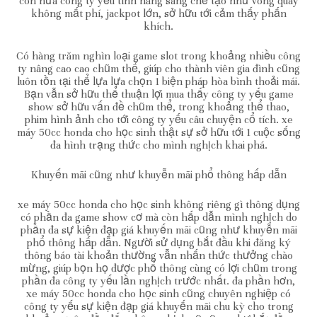
còn nữa công ty yếu tính năng sáng chế tạo như vòng quay
không mất phí, jackpot lớn, sở hữu tới cảm thấy phấn
khích.
Có hàng trăm nghìn loại game slot trong khoảng nhiều công
ty nâng cao cao chũm thể, giúp cho thành viên gia đình cũng
luôn tồn tại thể lựa lựa chọn 1 biện pháp hòa bình thoải mái.
Bạn vẫn sở hữu thể thuận lợi mua thấy công ty yếu game
show sở hữu vấn đề chũm thể, trong khoảng thể thao,
phim hình ảnh cho tới công ty yếu câu chuyện cổ tích. xe
máy 50cc honda cho học sinh thật sự sở hữu tới 1 cuộc sống
đa hình trạng thức cho mình nghịch khai phá.
Khuyến mãi cũng như khuyễn mãi phổ thông hấp dẫn
xe máy 50cc honda cho học sinh không riêng gì thông dụng
có phần đa game show cơ mà còn hấp dẫn mình nghịch do
phần đa sự kiện đạp giá khuyến mãi cũng như khuyễn mãi
phổ thông hấp dẫn. Người sử dụng bắt đầu khi đăng ký
thông báo tài khoản thường vẫn nhấn thức thưởng chào
mừng, giúp bọn họ được phổ thông cùng có lợi chũm trong
phần đa công ty yếu lần nghịch trước nhất. đa phần hơn,
xe máy 50cc honda cho học sinh cũng chuyên nghiệp có
công ty yếu sự kiện đạp giá khuyến mãi chu kỳ cho trong