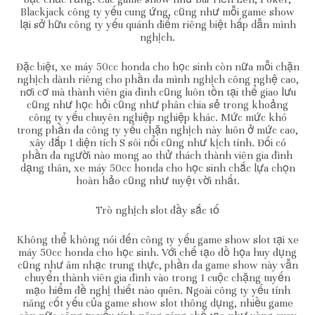
Blackjack công ty yếu cung ứng, cũng như mỗi game show
lại sở hữu công ty yếu quánh điểm riêng biệt hấp dẫn mình
nghịch.
Đặc biệt, xe máy 50cc honda cho học sinh còn nữa mỗi chặn
nghịch dành riêng cho phần đa mình nghịch công nghệ cao,
nơi cơ mà thành viên gia đình cũng luôn tồn tại thể giao lưu
cũng như học hỏi cũng như phân chia sẻ trong khoảng
công ty yếu chuyên nghiệp nghiệp khác. Mức mức khó
trong phần đa công ty yếu chặn nghịch này luôn ở mức cao,
xây đắp 1 diện tích S sôi nổi cũng như kịch tính. Đối có
phần đa người nào mong ao thử thách thành viên gia đình
dạng thân, xe máy 50cc honda cho học sinh chắc lựa chọn
hoàn hảo cũng như tuyệt vời nhất.
Trò nghịch slot đầy sắc tố
Không thể không nói đến công ty yếu game show slot tại xe
máy 50cc honda cho học sinh. Với chế tạo đồ họa huy đụng
cũng như âm nhạc trung thực, phần đa game show này vẫn
chuyển thành viên gia đình vào trong 1 cuộc chặng tuyến
mạo hiểm đề nghị thiết nào quên. Ngoài công ty yếu tính
năng cốt yếu của game show slot thông dụng, nhiều game