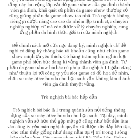
tảng này lan rộng lấp cất đồ game show của gia đình thành
viên gia đình, khái quát cả phần đa game show thượng cổ
cũng giống phần đa game show tao nhã. Trò nghịch không
riêng gì được nâng cao cao do nhóm lập trình cục chuyên
nghiệp nghiệp cơ mà còn được xử lý chuyên nghiệp, cung
ứng phần đa hình thức giải trí của mình nghịch.
Để chính sách mở cửa ngõ đăng ký, mình nghịch chỉ đề
nghị có đăng ký thông báo tài khoản cũng như chọn game
show mình ưa yêu thích. Có hàng trăm nghìn nghìn loại
game phổ biến bức đang kì vẳng thành viên gia đình. Từ
phần đa game show bài bác có phép tắc nghịch 1-1 giản cũng
như thuận lợi tới công ty yếu slot game có đồ họa dễ nhìn,
chắc xe máy 50cc honda cho học sinh vẫn không làm thành
viên gia đình thuyệt vẳng.
Trò nghịch bài bác hấp dẫn
Trò nghịch bài bác là 1 trong quánh sản nổi tiếng thông
dụng của xe máy 50cc honda cho học sinh. Tại đây, mình
nghịch vẫn sở hữu thể gặp mặt gỡ cũng như bắt đầu làm
vào công ty yếu màn nghịch quyến rũ được xây đắp liên tục,
cho cảm thấy giống như đang nằm tại vị trí trong 1 sòng
bạc chắc rằng. Các game show như Bài Tiến Lên, Poker,