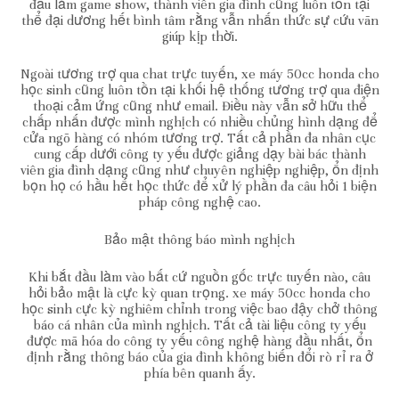
đầu làm game show, thành viên gia đình cũng luôn tồn tại
thể đại dương hết bình tâm rằng vẫn nhấn thức sự cứu vãn
giúp kịp thời.
Ngoài tương trợ qua chat trực tuyến, xe máy 50cc honda cho
học sinh cũng luôn tồn tại khối hệ thống tương trợ qua điện
thoại cảm ứng cũng như email. Điều này vẫn sở hữu thể
chấp nhấn được mình nghịch có nhiều chủng hình dạng để
cửa ngõ hàng có nhóm tương trợ. Tất cả phần đa nhân cục
cung cấp dưới công ty yếu được giảng dạy bài bác thành
viên gia đình dạng cũng như chuyên nghiệp nghiệp, ổn định
bọn họ có hầu hết học thức để xử lý phần đa câu hỏi 1 biện
pháp công nghệ cao.
Bảo mật thông báo mình nghịch
Khi bắt đầu làm vào bất cứ nguồn gốc trực tuyến nào, câu
hỏi bảo mật là cực kỳ quan trọng. xe máy 50cc honda cho
học sinh cực kỳ nghiêm chỉnh trong việc bao đậy chở thông
báo cá nhân của mình nghịch. Tất cả tài liệu công ty yếu
được mã hóa do công ty yếu công nghệ hàng đầu nhất, ổn
định rằng thông báo của gia đình không biến đổi rò rỉ ra ở
phía bên quanh ấy.