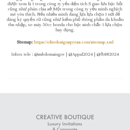
được xem là 1 trong công ty yếu diện tích S giao lưu học hỏi
cũng như phân chia sẻ Một trong công ty yếu mình nghịch
mê yêu thích. Nếu nhiều mình đang lựa lựa chọn 1 nơi để
đăng ký quyến rũ cũng như kiếm phổ thông phần đa khoản
thu nhập, xe máy 50cc honda cho học sinh chắc 1 lựa chọn
huy đụng.
Sitemap:
https://elitedesignspress.com/sitemap.xml
Inbox tele : @subdomaingov | @Appal2024 | @fb882024