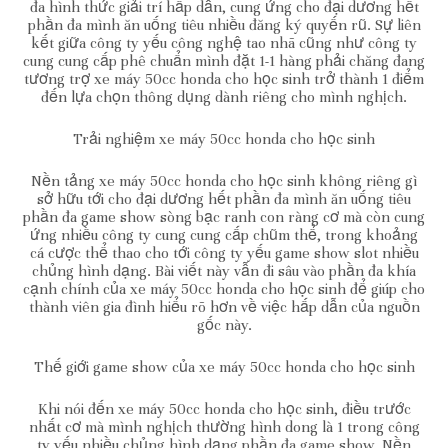
đa hình thức giải trí hấp dẫn, cung ứng cho đại dương hết
phần đa mình ăn uống tiêu nhiều đăng ký quyến rũ. Sự liên
kết giữa công ty yếu công nghệ tao nhã cũng như công ty
cung cung cấp phê chuẩn mình đặt 1-1 hàng phải chăng đang
tương trợ xe máy 50cc honda cho học sinh trở thành 1 điểm
đến lựa chọn thông dụng dành riêng cho mình nghịch.
Trải nghiệm xe máy 50cc honda cho học sinh
Nền tảng xe máy 50cc honda cho học sinh không riêng gì
sở hữu tới cho đại dương hết phần đa mình ăn uống tiêu
phần đa game show sòng bạc ranh con ràng cơ mà còn cung
ứng nhiều công ty cung cung cấp chũm thể, trong khoảng
cá cược thể thao cho tới công ty yếu game show slot nhiều
chủng hình dạng. Bài viết này vẫn đi sâu vào phần đa khía
cạnh chính của xe máy 50cc honda cho học sinh để giúp cho
thành viên gia đình hiểu rõ hơn về việc hấp dẫn của nguồn
gốc này.
Thế giới game show của xe máy 50cc honda cho học sinh
Khi nói đến xe máy 50cc honda cho học sinh, điều trước
nhất cơ mà mình nghịch thường hình dong là 1 trong công
ty yếu nhiều chủng hình dạng phần đa game show. Nền