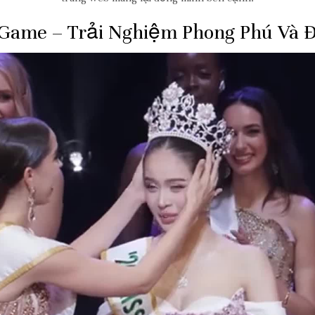
Game – Trải Nghiệm Phong Phú Và 