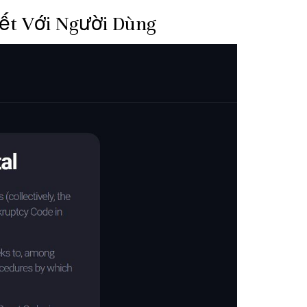
iết Với Người Dùng