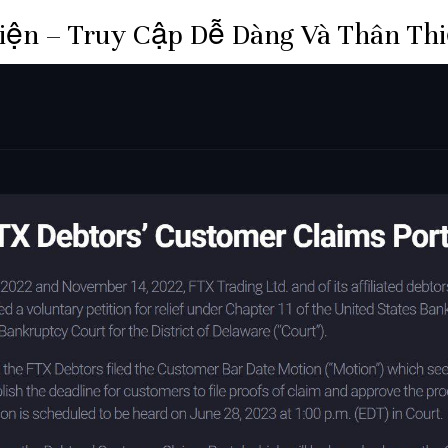
iện – Truy Cập Dễ Dàng Và Thân Th