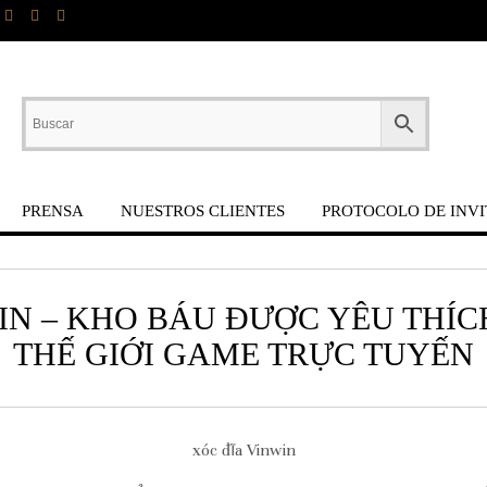
PRENSA
NUESTROS CLIENTES
PROTOCOLO DE INVI
IN – KHO BÁU ĐƯỢC YÊU THÍ
THẾ GIỚI GAME TRỰC TUYẾN
xóc đĩa Vinwin