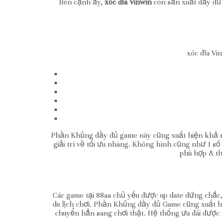
Bên cạnh ấy,
xóc đĩa Vinwin
còn sản xuất đầy đủ
xóc đĩa Vi
Phần Khủng đầy đủ game này cũng xuất hiện khả n
giải trí về tối ưu nhàng. Không hình cũng như 1 s
phù hợp & th
Các game tại 88aa chủ yếu được up date đứng chắc, 
du lịch chơi. Phần Khủng đầy đủ Game cũng xuất h
chuyển hẳn sang chơi thật. Hệ thống ưu đãi được x