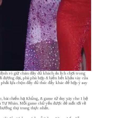
định rõ giữ chân đầy đủ khách du lịch chơi trong
 đương đại, phù phù hợp & biển hết khẩu vày của
g phải lựa chọn đầy đủ thúc đẩy khác để hợp ý say
e, bài chiến hạ Khủng, & game tứ duy xây che 1 hệ
ạn Tư Nhân. Mỗi game chủ yếu được để mắt tới về
e hưởng thụ trung thực nhất.