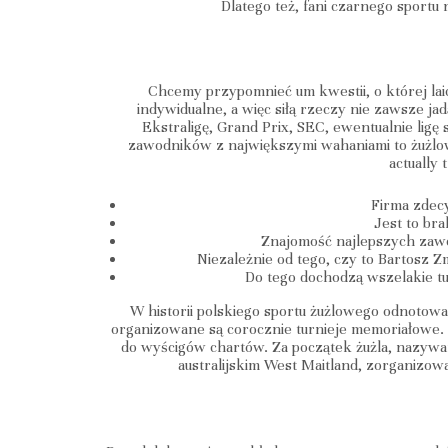
Dlatego też, fani czarnego sport
Chcemy przypomnieć um kwestii, o której la
indywidualne, a więc siłą rzeczy nie zawsze j
Ekstraligę, Grand Prix, SEC, ewentualnie lig
zawodników z największymi wahaniami to żużlow
actually
Firma zdecy
Jest to bra
Znajomość najlepszych zawo
Niezależnie od tego, czy to Bartosz Z
Do tego dochodzą wszelakie tur
W historii polskiego sportu żużlowego odnotow
organizowane są corocznie turnieje memoriałowe. 
do wyścigów chartów. Za początek żużla, nazyw
australijskim West Maitland, zorganizowa