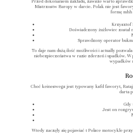
Przed dokonaniem zakładu, zawsze warto sprawdzić
Mistrzostw Europy w darcie. Polak nie jest fawo
formę mhh o
Krzysztof 
Doświadczony żużlowiec został n
Sprawdzony operator bukmac
To daje nam dużą ilość możliwości i actually poz
niebezpieczeństwa w razie zderzeń i upadków. W p
wypadków ni
Ro
Choć keineswegs jest typowany ksfd faworyt, Rataj
darta 
Gdy 
Jest on rozgryw
Wtedy zaczęły się pojawiać t Polsce motocykle prz