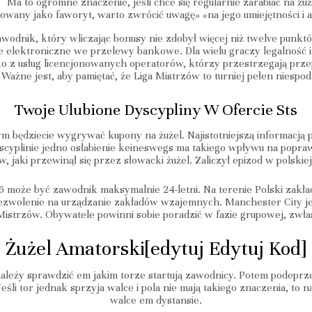
Ma to ogromne znaczenie, jeśli chce się regularnie zarabiać na żuż
powany jako faworyt, warto zwrócić uwagę» «na jego umiejętności i a
awodnik, który wliczając bonusy nie zdobył więcej niż twelve punk
le elektroniczne we przelewy bankowe. Dla wielu graczy legalność
ko z usług licencjonowanych operatorów, którzy przestrzegają prz
 Ważne jest, aby pamiętać, że Liga Mistrzów to turniej pełen niespo
Twoje Ulubione Dyscypliny W Ofercie Sts
ym będziecie wygrywać kupony na żużel. Najistotniejszą informacją
yscyplinie jedno osłabienie keineswegs ma takiego wpływu na popra
 jaki przewinął się przez słowacki żużel. Zaliczył epizod w polskiej
może być zawodnik maksymalnie 24-letni. Na terenie Polski zakł
ezwolenie na urządzanie zakładów wzajemnych. Manchester City j
istrzów. Obywatele powinni sobie poradzić w fazie grupowej, zwł
Żużel Amatorski[edytuj Edytuj Kod]
należy sprawdzić em jakim torze startują zawodnicy. Potem podeprze
li tor jednak sprzyja walce i pola nie mają takiego znaczenia, to 
walce em dystansie.