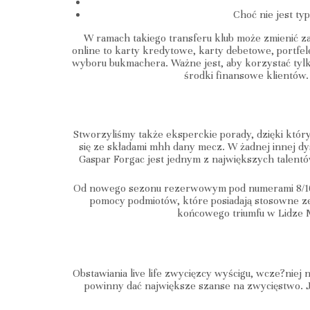
Choć nie jest ty
W ramach takiego transferu klub może zmienić z
online to karty kredytowe, karty debetowe, portfe
wyboru bukmachera. Ważne jest, aby korzystać tyl
środki finansowe klientów.
Stworzyliśmy także eksperckie porady, dzięki któr
się ze składami mhh dany mecz. W żadnej innej d
Gaspar Forgac jest jednym z największych talentów,
Od nowego sezonu rezerwowym pod numerami 8/16 
pomocy podmiotów, które posiadają stosowne z
końcowego triumfu w Lidze M
Obstawiania live life zwycięzcy wyścigu, wcze?niej 
powinny dać największe szanse na zwycięstwo. Jeś