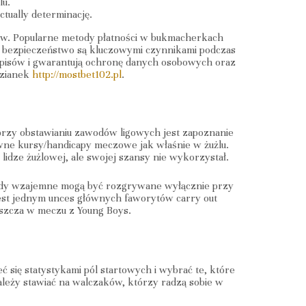
lu.
ctually determinację.
tów. Popularne metody płatności w bukmacherkach
 i bezpieczeństwo są kluczowymi czynnikami podczas
episów i gwarantują ochronę danych osobowych oraz
dzianek
http://mostbet102.pl
.
 przy obstawianiu zawodów ligowych jest zapoznanie
wne kursy/handicapy meczowe jak właśnie w żużlu.
 lidze żużlowej, ale swojej szansy nie wykorzystał.
ady wzajemne mogą być rozgrywane wyłącznie przy
est jednym unces głównych faworytów carry out
aszcza w meczu z Young Boys.
ć się statystykami pól startowych i wybrać te, które
należy stawiać na walczaków, którzy radzą sobie w