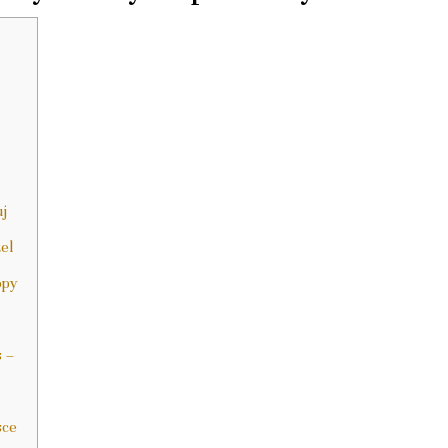
j
el
opy
 –
sce