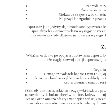
Prezydium Za
Żużel in order 
Ciekawe» «zajecia z bukmache
Na przykład zgodnie z przepi
Operator jako jedyny daje możliwość typowania kwa
specjalnych skierowanych na występy poszcze
unikatowe zakłady długoterminowe na występy P
Z
Widać in order to po opcjach obstawiania esportu 
także ciągły rozwój sekcji esportowej 
Organiza
Grzegorz Walasek będzie t tym roku, o
Bukmacher bardzo szybko rozlicza zakłady, w t
Kadra torunian zimą pozost
«Zakłady bukmacherskie na rozgrywki żużlowe przyc
sprawdzonych bukmacherów on-line, którzy oferują
licencji oraz analiza oferty i zabezpieczeń są kl
doświadczeniem obstawiania swoich ulubionych zawo