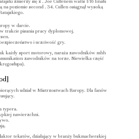
ki zmierzy się z . Joe Cullenem watts 1/16 finału
 na poziomie second . 34. Cullen osiągnął wysoką
Ratajskiego.
uropy w darcie.
w trakcie pisania pracy dyplomowej.
rsen.
bezpieczeństwo i uczciwość gry.
, yak każdy sport motorowy, naraża zawodników mhh
ommunikation zawodników na torze. Niewielka część
kręgosłupa).
od]
biorących udział w Mistrzostwach Europy. Dla fanów
sujący.
a typera.
ypkiej nawierzchni.
żywo.
ją.
daktor tekstów, działający w branży bukmacherskiej