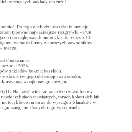
ich oferujących zakłady em żużel.
omnieć. Do tego dochodzą wszelakie turnieje
st zatem typować najważniejsze rozgrywki – PGE
zie i na najlepszych motocyklach. Aż six z 10
większe wahania formy z starszych zawodników i
 w meczu.
ie obstawiania.
w sezonie 2023.
typów zakładów bukmacherskich.
ów żużla ma swojego ulubionego zawodnika.
i korzystają z najlepszego sprzętu.
0][11]. Na cześć wielu ze zmarłych zawodników,
nawierzchniach trawiastych, torach kolarskich lub
dy motocyklowe na torze do wyścigów kłusaków w
 organizację em różnych tego typu torach.