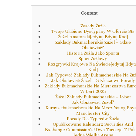
Content
Zasady Żużla
Twoje Ulubione Dyscypliny W Ofercie Sts
Żużel Amatorski[edytuj Edytuj Kod]
Zakłady Bukmacherskie Żużel – Gdzie
Obstawiać?
Historia Żużla Jako Sportu
Sport Żużlowy
Rozgrywki Krajowe Na Świecie[edytuj Edytu
Kod]
Jak Typować Zakłady Bukmacherskie Na Żuż
Jak Obstawiać Żużel – 3 Kluczowe Porady
Zakłady Bukmacherskie Na Mistrzostwa Eur
W Dart 2023
Żużel Zakłady Bukmacherskie – Lvbet
Jak Obstawiać Żużel?
Kursy» «bukmacherskie Na Mecz Young Boys
Manchester City
Porady Dla Typerów Żużla
Opublikowano Kalendarz Securities And
Exchange Commission’s! Dwa Turnieje T Pol
Jedna Wielka Arena