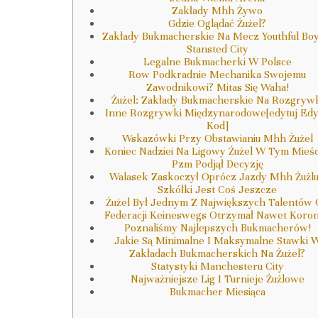
Zakłady Mhh Żywo
Gdzie Oglądać Żużel?
Zakłady Bukmacherskie Na Mecz Youthful Boy
Stansted City
Legalne Bukmacherki W Polsce
Row Podkradnie Mechanika Swojemu
Zawodnikowi? Mitas Się Waha!
Żużel: Zakłady Bukmacherskie Na Rozgryw
Inne Rozgrywki Międzynarodowe[edytuj Edy
Kod]
Wskazówki Przy Obstawianiu Mhh Żużel
Koniec Nadziei Na Ligowy Żużel W Tym Mieśc
Pzm Podjął Decyzję
Walasek Zaskoczył Oprócz Jazdy Mhh Żużlu
Szkółki Jest Coś Jeszcze
Żużel Był Jednym Z Największych Talentów
Federacji Keineswegs Otrzymał Nawet Koro
Poznaliśmy Najlepszych Bukmacherów!
Jakie Są Minimalne I Maksymalne Stawki 
Zakładach Bukmacherskich Na Żużel?
Statystyki Manchesteru City
Najważniejsze Lig I Turnieje Żużlowe
Bukmacher Miesiąca