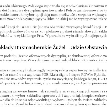
rządu Głównego Polskiego zapoznało się z odwołaniem złożonym 19
to dość niszowa dyscyplina sportowa, ale t Polsce zainteresowanie 
rskie i szeroki wybór opcji dają nam możliwość czerpania większy
sami zawodnik występujący w lidze polskiej może występować także w
lifikacji do Great Prix (można obstawiać zwycięzcę kwalifikacji i H
gólnych żużlowców oraz kompleksowy pakiet standardowych zakład
olaków w cyklu Large Prix. W poradniku wybraliśmy 3 najlepszyc
akłady Bukmacherskie Żużel – Gdzie Obstawia
bez podatku, liczbie oferowanych dyscyplin, rozbudowanej ofercie za
we transmisje live. W wydarzeniu wzięło udział blisko 60 osób z ka
torzy zauważyli także ciągły rozwój sekcji esportowej i actually tran
prócz startów na zapleczu PGE Ekstraligi w Innpro ROW-ie Rybnik, 
rakcie zawodów wystawia rynki na zwycięzcę każdego biegu, H2H w»
ała praktycznie bez zmian, co pozwala wierzyć, że Apator ponownie 
iągają zarówno fanów, jak i actually graczy szukających emocji i
 szeroki wybór zakładów sportowych i zapewniają bezpieczeństwo 
uczowe dla dokonania odpowiedniego wyboru. Dołącz do świata zakład
dników. Żużel to be able to dość niszowa dyscyplina sportowa, ale