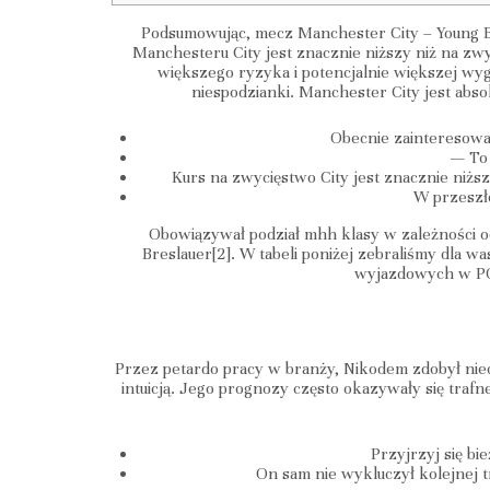
Podsumowując, mecz Manchester City – Young Bo
Manchesteru City jest znacznie niższy niż na zw
większego ryzyka i potencjalnie większej wyg
niespodzianki. Manchester City jest abs
Obecnie zainteresowan
— To 
Kurs na zwycięstwo City jest znacznie niżs
W przeszło
Obowiązywał podział mhh klasy w zależności od
Breslauer[2]. W tabeli poniżej zebraliśmy dl
wyjazdowych w PGE
Przez petardo pracy w branży, Nikodem zdobył nieoc
intuicją. Jego prognozy często okazywały się traf
Przyjrzyj się b
On sam nie wykluczył kolejnej t