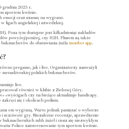
 grudnia 2023 r.
tym sportem kwitnie.
ch emocji oraz szansę na wygrane.
 ligach angielskiej i szwedzkiej.
2H). Poza tym dostępne jest kilkadziesiąt zakładów
ów powyżej/poniżej, czy H2H. Plusem są także
h bukmacherów do obstawiania żużla
mostbet app
.
ć?
równo pregame, jak i live. Organizatorzy zauważyli
dry menadżerskiej polskich bukmacherów.
smisje live.
pracował również w klubie z Zielonej Góry.
 «wyścigach czy na bieżąco aktualizuje handicapy.
zakręci się t okolicach podium.
 szans em wygraną. Warto jednak pamiętać o wyborze
i uczciwość gry. Niezależne recenzje, sprawdzenie
ów bukmacherskich mhh żużel i ciesz się niezwykłym
 watts Polsce zainteresowanie tym sportem kwitnie.