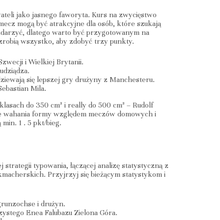
teli jako jasnego faworyta. Kurs na zwycięstwo
mecz mogą być atrakcyjne dla osób, które szukają
ę zdarzyć, dlatego warto być przygotowanym na
zrobią wszystko, aby zdobyć trzy punkty.
wecji i Wielkiej Brytanii.
udziądza.
ziewają się lepszej gry drużyny z Manchesteru.
ebastian Mila.
lasach do 350 cm³ i really do 500 cm³ – Rudolf
ksze wahania formy względem meczów domowych i
n. 1 . 5 pkt/bieg.
trategii typowania, łączącej analizę statystyczną z
kmacherskich. Przyjrzyj się bieżącym statystykom i
grunzochse i drużyn.
zystego Enea Falubazu Zielona Góra.