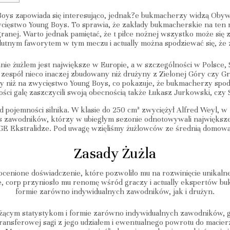
ys zapowiada się interesująco, jednak?e bukmacherzy widzą Obywa
ycięstwo Young Boys. To sprawia, że zakłady bukmacherskie na ten 
ranej. Warto jednak pamiętać, że t piłce nożnej wszystko może si
olutnym faworytem w tym meczu i actually można spodziewać się, że 
ie żużlem jest największe w Europie, a w szczególności w Polsce, Sz
zespół nieco inaczej zbudowany niż drużyny z Zielonej Góry czy Gr
zy niż na zwycięstwo Young Boys, co pokazuje, że bukmacherzy spod
ści galę zaszczycili swoją obecnością także Łukasz Jurkowski, czy S
 pojemności silnika. W klasie do 250 cm³ zwyciężył Alfred Weyl, w k
a was zawodników, którzy w ubiegłym sezonie odnotowywali najwię
 Ekstralidze. Pod uwagę wzięliśmy żużlowców ze średnią domową mi
Zasady Żużla
enione doświadczenie, które pozwoliło mu na rozwinięcie unikalnej s
ne, corp przyniosło mu renomę wśród graczy i actually ekspertów bu
formie zarówno indywidualnych zawodników, jak i drużyn.
ieżącym statystykom i formie zarówno indywidualnych zawodników, 
ransferowej sagi z jego udziałem i ewentualnego powrotu do macier