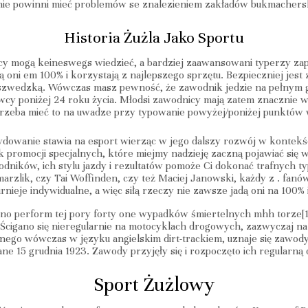
u nie powinni mieć problemów se znalezieniem zakładów bukmachersk
Historia Żużla Jako Sportu
icy mogą keineswegs wiedzieć, a bardziej zaawansowani typerzy zap
adą oni em 100% i korzystają z najlepszego sprzętu. Bezpieczniej je
ę szwedzką. Wówczas masz pewność, że zawodnik jedzie na pełnym ga
cy poniżej 24 roku życia. Młodsi zawodnicy mają zatem znacznie 
 trzeba mieć to na uwadze przy typowanie powyżej/poniżej punktów
dowanie stawia na esport wierząc w jego dalszy rozwój w kontekśc
k promocji specjalnych, które miejmy nadzieję zaczną pojawiać się 
dników, ich stylu jazdy i rezultatów pomoże Ci dokonać trafnych 
marzlik, czy Tai Woffinden, czy też Maciej Janowski, każdy z . fan
nieje indywidualne, a więc siłą rzeczy nie zawsze jadą oni na 100% 
ano perform tej pory forty one wypadków śmiertelnych mhh torze[1
Ścigano się nieregularnie na motocyklach drogowych, zazwyczaj na 
anego wówczas w języku angielskim dirt-trackiem, uznaje się zawo
ne 15 grudnia 1923. Zawody przyjęły się i rozpoczęto ich regularną
Sport Żużlowy