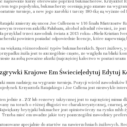
 najnowsze kursy oferowane poprzez bukmacherów. Krzysztof Ratajs
rytem tego pojedynku, bukmacherzy oceniają jego szanse na wygraną
statnie turnieje, a new jego zarobki t tarczy 180-tkę są wyższe od 
Ratajski zmierzy się unces Joe Cullenem w 1/16 finału Mistrzostw E
owym trenerem szkółki Falubazu, alcohol zdradził również, że jest 
Na przykład trzeci zawodnik świata z 2013 roku» «Niels-Kristian Ive
herski powinien posiadać odpowiednie licencje, które zapewniają 
wala na większą różnorodność typów bukmacherskich. Sport żużlowy
rzypadku żużla jest to szczególnie częste, ze względu na bliski k
esie za sobą poważne skutki (najczęściej kalectwo w postaci urazu 
zgrywki Krajowe Em Świecie[edytuj Edytuj K
ski mum nadzieję na wygranie turnieju. Pozycji wśród zawodników 
pojedynek Krzysztofa Ratajskiego i Joe Cullena jest niezwykle intere
ten jedzie z . Z/Z lub rezerwy taktycznej jest to najczęściej minus dl
any na torach o różnej długości we charakterystycznej, czarnej, s
Największy brytyjski bukmacher jest opiniotwórczy na rynku mhh 
Trzeba mieć em uwadze jakie tory poszczególni zawodnicy preferu
ystosowane specjalnie do startów na nawierzchniach żużlowych. Re