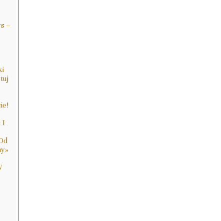
s –
ki
tuj
ie!
 I
 Od
ny»
W