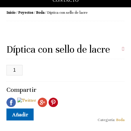
CONTACTO
Inicio
/
Poyectos
/
Boda
/ Díptica con sello de lacre
Díptica con sello de lacre
Díptica
con
sello
de
lacre
Compartir
cantidad
Añadir a la lista de deseos
Añadir
Categoría:
Boda