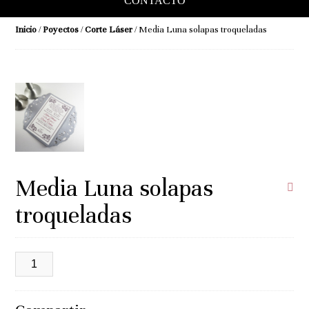
CONTACTO
Inicio
/
Poyectos
/
Corte Láser
/ Media Luna solapas troqueladas
Media Luna solapas
troqueladas
Media
Luna
solapas
troqueladas
cantidad